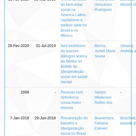
do bem-estar
Gonçalves
Moisés Vi
social na
Rodrigues
América Latina :
capitalismo e
welfare state no
Brasil e no
México
28-Fev-2020
31-Jul-2019
Nos bastidores
Barros,
Oliveira,
da loucura :
Jozieli Maria
Andréia 
diálogos acerca
Sousa
da família no
âmbito da
(des)proteção
social em saúde
mental
2008
-
Pessoas com
Santos,
-
deficiência :
Wederson
nossa maior
Rufino dos
minoria
7-Jan-2018
29-Jun-2018
Precarização do
Boaventura,
Boschetti
trabalho e
Fabiana
Ivanete S
(des)proteção
Esteves
social no Brasil