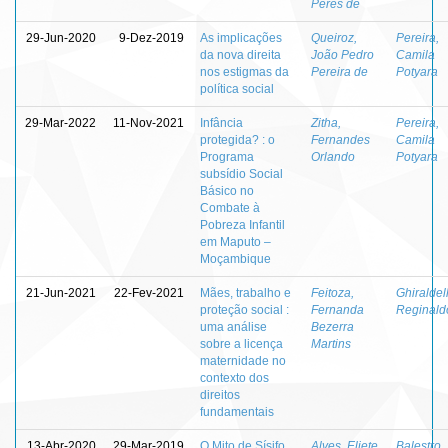
Peres de
29-Jun-2020
9-Dez-2019
As implicações
Queiroz,
Pereira,
da nova direita
João Pedro
Camila
nos estigmas da
Pereira de
Potyara
política social
29-Mar-2022
11-Nov-2021
Infância
Zitha,
Pereira,
protegida? : o
Fernandes
Camila
Programa
Orlando
Potyara
subsídio Social
Básico no
Combate à
Pobreza Infantil
em Maputo –
Moçambique
21-Jun-2021
22-Fev-2021
Mães, trabalho e
Feitoza,
Ghiraldell
proteção social :
Fernanda
Reginald
uma análise
Bezerra
sobre a licença
Martins
maternidade no
contexto dos
direitos
fundamentais
13-Abr-2020
29-Mar-2019
O Mito de Sísifo
Alves, Eliete
Balestro,