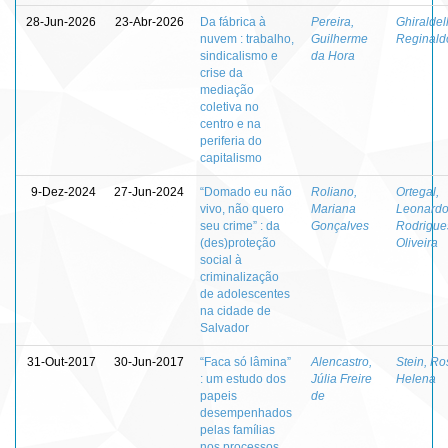
28-Jun-2026
23-Abr-2026
Da fábrica à
Pereira,
Ghiraldell
nuvem : trabalho,
Guilherme
Reginald
sindicalismo e
da Hora
crise da
mediação
coletiva no
centro e na
periferia do
capitalismo
9-Dez-2024
27-Jun-2024
“Domado eu não
Roliano,
Ortegal,
vivo, não quero
Mariana
Leonard
seu crime” : da
Gonçalves
Rodrigue
(des)proteção
Oliveira
social à
criminalização
de adolescentes
na cidade de
Salvador
31-Out-2017
30-Jun-2017
“Faca só lâmina”
Alencastro,
Stein, Ro
: um estudo dos
Júlia Freire
Helena
papeis
de
desempenhados
pelas famílias
nos processos