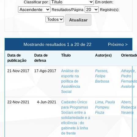
Classificar por:
Em ordem:
Resultados/Página
Registro(s):
Mostrando resultados 1 a 20 de 22
Próximo >
Data de
Data de
Título
Autor(es)
Orientad
publicação
defesa
21-Nov-2017
17-Ago-2017
Análise do
Passos,
Athayde,
esporte na
Felipe
Pedro
política de
Barbosa
Fernand
Assistência
Avalone
Social
22-Nov-2021
4-Jun-2021
Cadastro Único
Lima, Paula
Abers,
para Programas
Pompeu
Rebecca
Sociais entre a
Fiuza
Neaera
solidariedade e a
eficiência : do
gabinete à linha
de frente