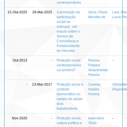
contemporâneo
21-Out-2025
29-Mai-2025
A promoção da
Sena, Flávia
Leal, Mar
participação
Mendes de
Lucia Pin
social de
crianças : um
estudo sobre o
Serviço de
Convivência e
Fortalecimento
de Vínculos
Out-2013
-
Proteção social
Pereira,
-
contemporânea :
Potyara
cui prodest?
Amazoneida
Pereira
-
13-Mar-2017
Proteção social e
Caixeta,
Ghiraldell
controle
Natália
Reginald
democrático no
Pereira
campo da saúde
do/a
trabalhador/a
Nov-2020
-
Proteção social,
Imperatori,
-
cultura política e
Thaís