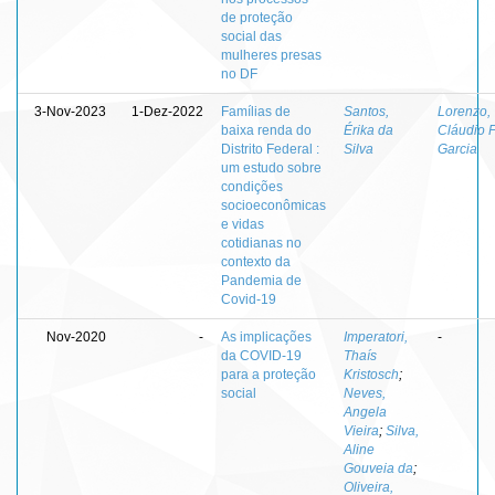
de proteção
social das
mulheres presas
no DF
3-Nov-2023
1-Dez-2022
Famílias de
Santos,
Lorenzo,
baixa renda do
Érika da
Cláudio F
Distrito Federal :
Silva
Garcia
um estudo sobre
condições
socioeconômicas
e vidas
cotidianas no
contexto da
Pandemia de
Covid-19
Nov-2020
-
As implicações
Imperatori,
-
da COVID-19
Thaís
para a proteção
Kristosch
;
social
Neves,
Angela
Vieira
;
Silva,
Aline
Gouveia da
;
Oliveira,