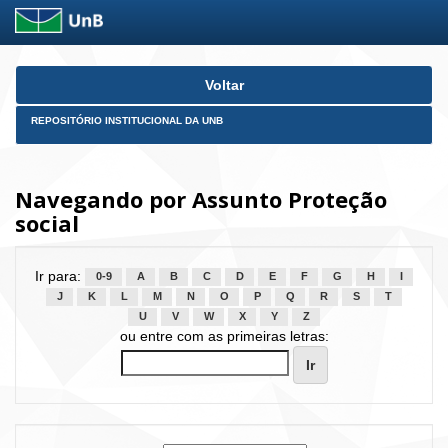
Skip
Voltar
navigation
REPOSITÓRIO INSTITUCIONAL DA UNB
Navegando por Assunto Proteção
social
Ir para:
0-9
A
B
C
D
E
F
G
H
I
J
K
L
M
N
O
P
Q
R
S
T
U
V
W
X
Y
Z
ou entre com as primeiras letras: