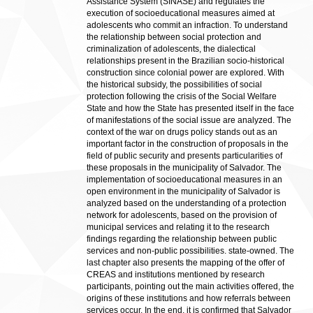
Assistance System (SINASE) and regulates the
execution of socioeducational measures aimed at
adolescents who commit an infraction. To understand
the relationship between social protection and
criminalization of adolescents, the dialectical
relationships present in the Brazilian socio-historical
construction since colonial power are explored. With
the historical subsidy, the possibilities of social
protection following the crisis of the Social Welfare
State and how the State has presented itself in the face
of manifestations of the social issue are analyzed. The
context of the war on drugs policy stands out as an
important factor in the construction of proposals in the
field of public security and presents particularities of
these proposals in the municipality of Salvador. The
implementation of socioeducational measures in an
open environment in the municipality of Salvador is
analyzed based on the understanding of a protection
network for adolescents, based on the provision of
municipal services and relating it to the research
findings regarding the relationship between public
services and non-public possibilities. state-owned. The
last chapter also presents the mapping of the offer of
CREAS and institutions mentioned by research
participants, pointing out the main activities offered, the
origins of these institutions and how referrals between
services occur. In the end, it is confirmed that Salvador