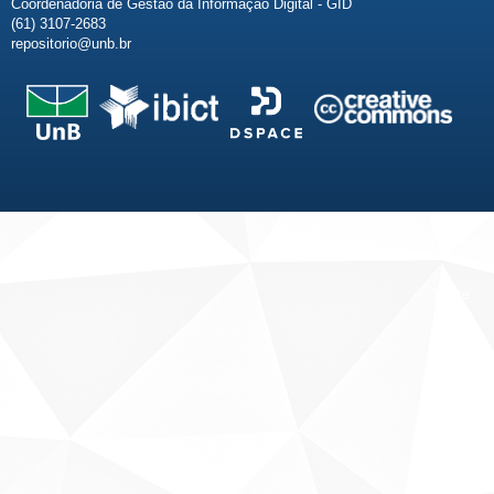
Coordenadoria de Gestão da Informação Digital - GID
(61) 3107-2683
repositorio@unb.br
Fale conosco
Sobre