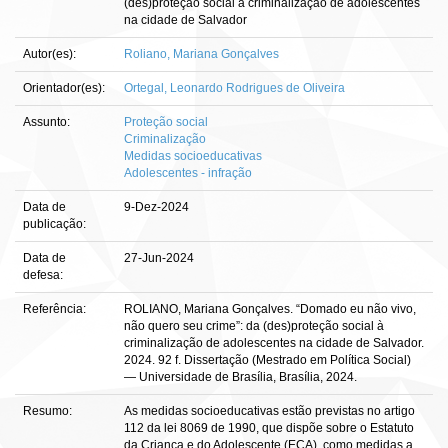
(des)proteção social à criminalização de adolescentes
na cidade de Salvador
Autor(es):
Roliano, Mariana Gonçalves
Orientador(es):
Ortegal, Leonardo Rodrigues de Oliveira
Assunto:
Proteção social
Criminalização
Medidas socioeducativas
Adolescentes - infração
Data de
9-Dez-2024
publicação:
Data de
27-Jun-2024
defesa:
Referência:
ROLIANO, Mariana Gonçalves. “Domado eu não vivo,
não quero seu crime”: da (des)proteção social à
criminalização de adolescentes na cidade de Salvador.
2024. 92 f. Dissertação (Mestrado em Política Social)
— Universidade de Brasília, Brasília, 2024.
Resumo:
As medidas socioeducativas estão previstas no artigo
112 da lei 8069 de 1990, que dispõe sobre o Estatuto
da Criança e do Adolescente (ECA), como medidas a