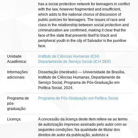
has a social protection network for teenagers in conflict
with the law, however fragmented and insufficient,
which adds to the national chorus of discussion of
public policies for teenagers. The issues of race and
class in the relationship between social protection and
criminalization are confirmed, making it clear that the
face of the state that presents itself to black and
peripheral youth in the city of Salvador is the punitive
face.
Unidade
Instituto de Ciências Humanas (ICH)
Acadêmica:
Departamento de Serviço Social (ICH SER)
Informações
Dissertação (mestrado) — Universidade de Brasília,
adicionais:
Instituto de Ciências Humanas, Departamento de
Serviço Social, Programa de Pós-Graduação em
Política Social, 2024.
Programa de
Programa de Pós-Graduação em Política Social
pós-
graduação:
Licença:
A concessão da licença deste item refere-se ao termo
de autorização impresso assinado pelo autor com as
seguintes condições: Na qualidade de titular dos
direitos de autor da publicação, autorizo a