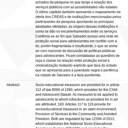
achados da pesquisa no que tange a relação dos
serviços públicos com as possibilidades não estatais.
O último capítulo também apresenta o mapeamento da
oferta dos CREAS e de instituições mencionadas pelos
participantes da pesquisa apontando as principais
atividades ofertadas, as origens dessas instituições e
como se dão os encaminhamentos entre os serviços.
Confirma-se ao fim que Salvador possui uma rede de
proteção social para adolescentes em conflito com a
lei, porém fragmentada e insuficiente, o que se soma
ao coro nacional de discussão de políticas públicas
para adolescentes. Ficam constatadas as questões de
raça e classe na relação entre proteção social e
criminalização restando explícito que face do estado
que se apresenta para a juventude negra e periférica
na cidade de Salvador é a face punitivista.
Abstract:
Socio-educational measures are provided for in article
112 of law 8069 of 1990, which provides for the Child
and Adolescent Statute. As measures to be applied to
adolescents to whom infractions as provided for in art
are attributed. 103. Articles 117 to 119 provide for
socioeducational measures in an open environment,
Provision of Services to the Community and Assisted
Freedom. Both are regulated by law 12594 of 2012,
which establishes the National Socio-Educational