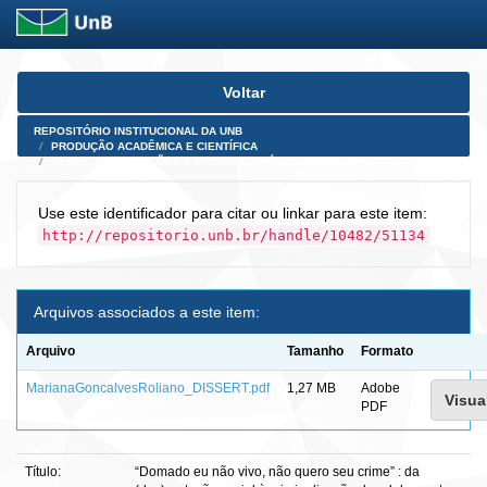
Skip
Voltar
navigation
REPOSITÓRIO INSTITUCIONAL DA UNB
PRODUÇÃO ACADÊMICA E CIENTÍFICA
TESES, DISSERTAÇÕES E PRODUTOS PÓS-DOUTORADO
Use este identificador para citar ou linkar para este item:
http://repositorio.unb.br/handle/10482/51134
Arquivos associados a este item:
Arquivo
Tamanho
Formato
MarianaGoncalvesRoliano_DISSERT.pdf
1,27 MB
Adobe
Visual
PDF
Título:
“Domado eu não vivo, não quero seu crime” : da