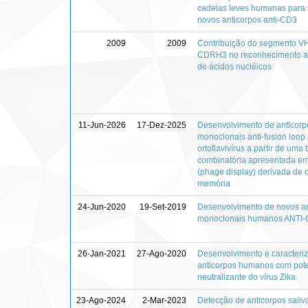
cadeias leves humanas para 
novos anticorpos anti-CD3
2009
2009
Contribuição do segmento V
CDRH3 no reconhecimento a
de ácidos nucléicos
11-Jun-2026
17-Dez-2025
Desenvolvimento de anticorp
monoclonais anti-fusion loop
ortoflavivírus a partir de uma 
combinatória apresentada em
(phage display) derivada de 
memória
24-Jun-2020
19-Set-2019
Desenvolvimento de novos an
monoclonais humanos ANTI
26-Jan-2021
27-Ago-2020
Desenvolvimento e caracteri
anticorpos humanos com pote
neutralizante do vírus Zika
23-Ago-2024
2-Mar-2023
Detecção de anticorpos saliva