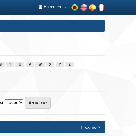
Entrar em:
S
T
U
V
W
X
Y
Z
s):
Próximo >