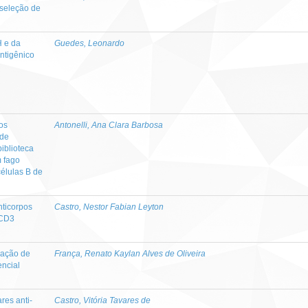
seleção de
H e da
Guedes, Leonardo
ntigênico
os
Antonelli, Ana Clara Barbosa
 de
biblioteca
 fago
células B de
ticorpos
Castro, Nestor Fabian Leyton
-CD3
zação de
França, Renato Kaylan Alves de Oliveira
ncial
res anti-
Castro, Vitória Tavares de