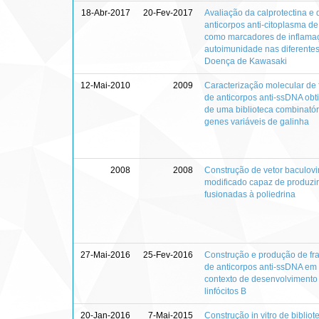
18-Abr-2017
20-Fev-2017
Avaliação da calprotectina e 
anticorpos anti-citoplasma de 
como marcadores de inflama
autoimunidade nas diferentes
Doença de Kawasaki
12-Mai-2010
2009
Caracterização molecular de
de anticorpos anti-ssDNA obti
de uma biblioteca combinatór
genes variáveis de galinha
2008
2008
Construção de vetor baculovi
modificado capaz de produzir
fusionadas à poliedrina
27-Mai-2016
25-Fev-2016
Construção e produção de f
de anticorpos anti-ssDNA em
contexto de desenvolvimento
linfócitos B
20-Jan-2016
7-Mai-2015
Construção in vitro de bibliot