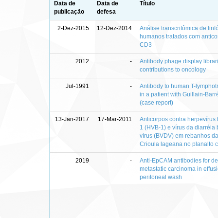
Data de
Data de
Título
publicação
defesa
2-Dez-2015
12-Dez-2014
Análise transcritômica de linf
humanos tratados com anticor
CD3
2012
-
Antibody phage display librari
contributions to oncology
Jul-1991
-
Antibody to human T-lymphotr
in a patient with Guillain-Ba
(case report)
13-Jan-2017
17-Mar-2011
Anticorpos contra herpevírus 
1 (HVB-1) e vírus da diarréia
vírus (BVDV) em rebanhos d
Crioula lageana no planalto 
2019
-
Anti‑EpCAM antibodies for det
metastatic carcinoma in effus
peritoneal wash