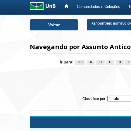
Comunidades e Coleções
Skip
REPOSITÓRIO INSTITUCIO
Voltar
navigation
Navegando por Assunto Antico
Ir para:
0-9
A
B
C
D
E
Classificar por: