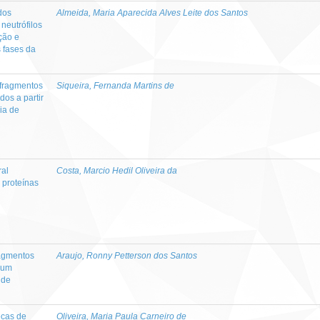
dos
Almeida, Maria Aparecida Alves Leite dos Santos
neutrófilos
ção e
 fases da
 fragmentos
Siqueira, Fernanda Martins de
dos a partir
ia de
ral
Costa, Marcio Hedil Oliveira da
 proteínas
ragmentos
Araujo, Ronny Petterson dos Santos
 um
 de
ecas de
Oliveira, Maria Paula Carneiro de