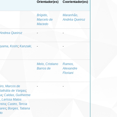
Orientador(es)
Coorientador(es)
Brígido,
Maranhão,
Marcelo de
Andréa Queiroz
Macedo
Andrea Queiroz
-
-
yama, Koshi
;
Kanzaki,
-
-
Melo, Cristiano
Ramos,
Barros de
Alexandre
Floriani
iro, Marcos de
-
-
Nathália de Vargas
;
sa
;
Caldas, Guilherme
o, Larissa Matos
eira
;
Castro, Tercia
ares
;
Borges, Tatiana
to