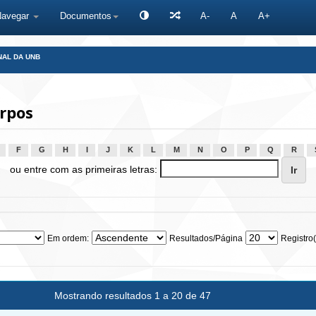
Navegar
Documentos
A-
A
A+
NAL DA UNB
rpos
F
G
H
I
J
K
L
M
N
O
P
Q
R
ou entre com as primeiras letras:
Em ordem:
Resultados/Página
Registro(
Mostrando resultados 1 a 20 de 47