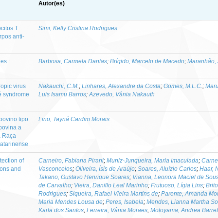
Autor(es)
ócitos T
Simi, Kelly Cristina Rodrigues
pos anti-
es :
Barbosa, Carmela Dantas
;
Brígido, Marcelo de Macedo
;
Maranhão, 
opic virus
Nakauchi, C.M.
;
Linhares, Alexandre da Costa
;
Gomes, M.L.C.
;
Maru
rré syndrome
Luis Isamu Barros
;
Azevedo, Vânia Nakauth
bovino tipo
Fino, Tayná Cardim Morais
 bovina a
a Raça
catarinense
ection of
Carneiro, Fabiana Pirani
;
Muniz‑Junqueira, Maria Imaculada
;
Carne
ions and
Vasconcelos
;
Oliveira, Ísis de Araújo
;
Soares, Aluízio Carlos
;
Haar, 
Takano, Gustavo Henrique Soares
;
Vianna, Leonora Maciel de Sou
de Carvalho
;
Vieira, Danillo Leal Marinho
;
Frutuoso, Lígia Lins
;
Brit
Rodrigues
;
Siqueira, Rafael Vieira Martins de
;
Parente, Amanda Mor
Maria Mendes Lousa de
;
Peres, Isabela
;
Mendes, Lianna Martha So
Karla dos Santos
;
Ferreira, Vânia Moraes
;
Motoyama, Andrea Barret