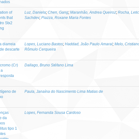
inados
tion of
Luz, Daniela
;
Chen, Gang
;
Maranhão, Andrea Queiroz
;
Rocha, Leti
nts that
Sachdev
;
Piazza, Roxane Maria Fontes
tro Stx2
ing
a diarreia
Lopes, Luciano Bastos
;
Haddad, João Paulo Amaral
;
Melo, Cristian
 de descarte
Rômulo Cerqueira
 cromo (Cr)
Dallago, Bruno Stéfano Lima
 a
resposta
ntígeno de
Paula, Janaína do Nascimento Lima Matias de
no
enças
Lopes, Fernanda Sousa Cardoso
e da
pos
itus tipo 1
ntes
oidite