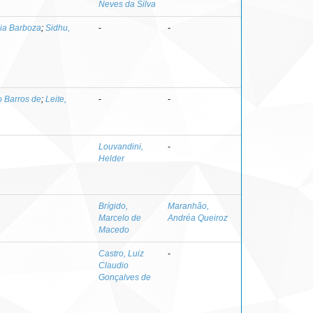
Neves da Silva
cia Barboza
;
Sidhu,
-
-
o Barros de
;
Leite,
-
-
Louvandini,
-
Helder
Brígido,
Maranhão,
Marcelo de
Andréa Queiroz
Macedo
Castro, Luiz
-
Claudio
Gonçalves de