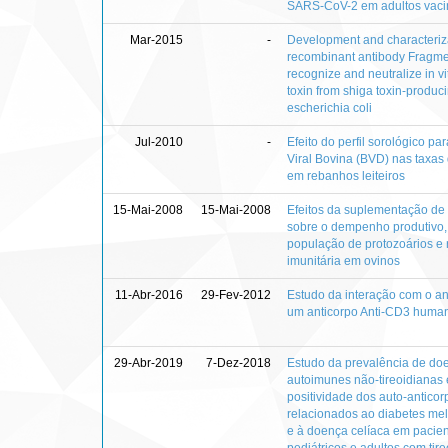
SARS-CoV-2 em adultos vac
Mar-2015
-
Development and characteriza
recombinant antibody Fragme
recognize and neutralize in vi
toxin from shiga toxin-produc
escherichia coli
Jul-2010
-
Efeito do perfil sorológico par
Viral Bovina (BVD) nas taxas
em rebanhos leiteiros
15-Mai-2008
15-Mai-2008
Efeitos da suplementação de
sobre o dempenho produtivo,
população de protozoários e 
imunitária em ovinos
11-Abr-2016
29-Fev-2012
Estudo da interação com o a
um anticorpo Anti-CD3 huma
29-Abr-2019
7-Dez-2018
Estudo da prevalência de do
autoimunes não-tireoidianas 
positividade dos auto-anticor
relacionados ao diabetes mell
e à doença celíaca em pacie
pediátricos e adultos com tire