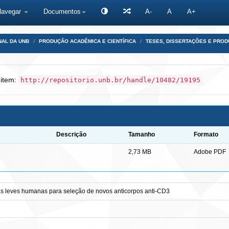
Navegar
Documentos
A-
A
A+
NAL DA UNB
PRODUÇÃO ACADÊMICA E CIENTÍFICA
TESES, DISSERTAÇÕES E PRO
 item:
http://repositorio.unb.br/handle/10482/19195
Descrição
Tamanho
Formato
2,73 MB
Adobe PDF
ias leves humanas para seleção de novos anticorpos anti-CD3