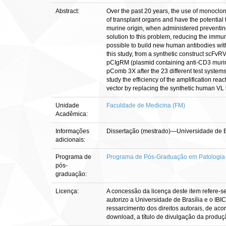
Abstract:
Over the past 20 years, the use of monoclon
of transplant organs and have the potentia
murine origin, when administered preventin
solution to this problem, reducing the immu
possible to build new human antibodies with t
this study, from a synthetic construct scF
pCIgRM (plasmid containing anti-CD3 murine 
pComb 3X after the 23 different test system
study the efficiency of the amplification re
vector by replacing the synthetic human VL 
Unidade
Faculdade de Medicina (FM)
Acadêmica:
Informações
Dissertação (mestrado)—Universidade de B
adicionais:
Programa de
Programa de Pós-Graduação em Patologia
pós-
graduação:
Licença:
A concessão da licença deste item refere-s
autorizo a Universidade de Brasília e o IBI
ressarcimento dos direitos autorais, de aco
download, a título de divulgação da produção 