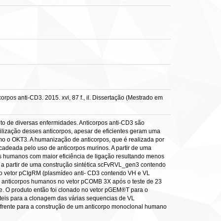
pos anti-CD3. 2015. xvi, 87 f., il. Dissertação (Mestrado em
nto de diversas enfermidades. Anticorpos anti-CD3 são
tilização desses anticorpos, apesar de eficientes geram uma
mo o OKT3. A humanização de anticorpos, que é realizada por
adeada pelo uso de anticorpos murinos. A partir de uma
pos humanos com maior eficiência de ligação resultando menos
, a partir de uma construção sintética scFvRVL_gen3 contendo
o o vetor pCIgRM (plasmídeo anti- CD3 contendo VH e VL
de anticorpos humanos no vetor pCOMB 3X após o teste de 23
e. O produto então foi clonado no vetor pGEM®T para o
uteis para a clonagem das várias sequencias de VL
à frente para a construção de um anticorpo monoclonal humano