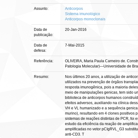
Assunto:
Anticorpos
Sistema imunológico
Anticorpos monoclonais
Data de
20-Jan-2016
publicação:
Data de
7-Mai-2015
defesa:
Referência:
OLIVEIRA, Maria Paula Carneiro de. Constru
Patologia Molecular)—Universidade de Brasí
Resumo:
Nos últimos 20 anos, a utilização de antic
utilizados na prevenção de órgãos transpla
resposta imunogênica, pois a maioria dele
meio de manipulações genicas, tem sido um
biblioteca de anticorpos humanos construíd
efeitos adversos, auxiliando na clínica de
VH e VL humanizado e a sequência genica c
murino), resultando em 4 clones positivos
sistemas de reações distintas de PCR, foi
estudo da eficiência da reação de amplific
amplificadas no vetor pCIgRVL_G3 substitu
anti-CD3. T