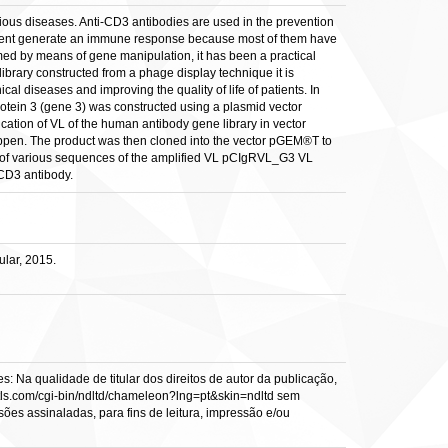
rious diseases. Anti-CD3 antibodies are used in the prevention
ficient generate an immune response because most of them have
med by means of gene manipulation, it has been a practical
ibrary constructed from a phage display technique it is
cal diseases and improving the quality of life of patients. In
tein 3 (gene 3) was constructed using a plasmid vector
ation of VL of the human antibody gene library in vector
happen. The product was then cloned into the vector pGEM®T to
oning of various sequences of the amplified VL pCIgRVL_G3 VL
-CD3 antibody.
lar, 2015.
: Na qualidade de titular dos direitos de autor da publicação,
s.vtls.com/cgi-bin/ndltd/chameleon?lng=pt&skin=ndltd sem
sões assinaladas, para fins de leitura, impressão e/ou