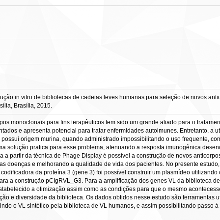
ção in vitro de bibliotecas de cadeias leves humanas para seleção de novos anticor
lia, Brasília, 2015.
orpos monoclonais para fins terapêuticos tem sido um grande aliado para o tratame
ntados e apresenta potencial para tratar enfermidades autoimunes. Entretanto, a u
s possui origem murina, quando administrado impossibilitando o uso frequente, co
a solução pratica para esse problema, atenuando a resposta imunogênica desenc
a a partir da técnica de Phage Display é possível a construção de novos anticor
ssas doenças e melhorando a qualidade de vida dos pacientes. No presente estudo
odificadora da proteína 3 (gene 3) foi possível construir um plasmídeo utilizand
 para a construção pCIgRVL_G3. Para a amplificação dos genes VL da biblioteca 
 estabelecido a otimização assim como as condições para que o mesmo acontecess
ação e diversidade da biblioteca. Os dados obtidos nesse estudo são ferramentas 
indo o VL sintético pela biblioteca de VL humanos, e assim possibilitando passo 