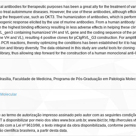
al antibodies for therapeutic purposes has been a great ally for the treatment of va
l to treat autoimmune diseases. However, the use of these antibodies, although ef
g the frequent use, such as OKT3. The humanization of antibodies, which is perfor
nogenic response elicited by the use of murine antibodies. From a human antibody l
he highest binding efficiency resulting in less adverse effects in helping these clini
vRVL_gen3 containing humanized VH and VL gene and the coding sequence of the pro
VH and VL), resulting 4 positive clones for pCIgRVL_G3 construction. For amplific
s PCR reactions, thereby optimizing the conditions has been established for it to 
action and library diversity. The data obtained in this study are useful tools for cl
library, thus allowing step forward for the construction of a human monoclonal anti
rasília, Faculdade de Medicina, Programa de Pós-Graduação em Patologia Molecu
 Molecular
e ao termo de autorização impresso assinado pelo autor com as seguintes condições
CT a disponibilizar por meio dos sites www.bce.unb.br, www.ibict.br, http://hercule
rdo com a Lei nº 9610/98, o texto integral da obra disponibilizada, conforme permis
científica brasileira, a partir desta data.