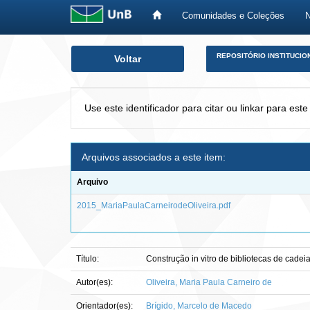
Comunidades e Coleções
Skip
REPOSITÓRIO INSTITUCIO
Voltar
navigation
Use este identificador para citar ou linkar para este
Arquivos associados a este item:
Arquivo
2015_MariaPaulaCarneirodeOliveira.pdf
Título:
Construção in vitro de bibliotecas de cade
Autor(es):
Oliveira, Maria Paula Carneiro de
Orientador(es):
Brígido, Marcelo de Macedo