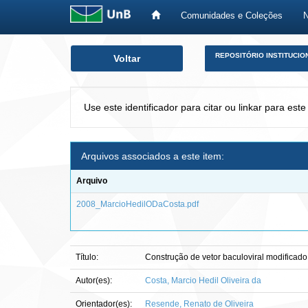
Comunidades e Coleções
Skip
REPOSITÓRIO INSTITUCIO
Voltar
navigation
Use este identificador para citar ou linkar para este
Arquivos associados a este item:
Arquivo
2008_MarcioHedilODaCosta.pdf
Título:
Construção de vetor baculoviral modificado
Autor(es):
Costa, Marcio Hedil Oliveira da
Orientador(es):
Resende, Renato de Oliveira