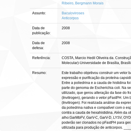
Ribeiro, Bergmann Morais
Assunto:
Baculoviroses
Anticorpos
Data de
2008
publicação:
Data de
2008
defesa:
Referência:
COSTA, Marcio Hedil Oliveira da. Construção
Molecular)-Universidade de Brasília, Brasíli
Resumo:
Este trabalho objetivou construir um vetor 
expressão e purificação da proteína capsidi
Entre a poliedrina e a cauda de histidina f
parte do genoma de Escherichia coli. Na seg
utilizado, que gerou alteração da fase do 
(Invitrogen), gerando o vetor pFastPH. Um b
(Invitrogen). Foi realizada análise da ex
da poliedrina nativa e compatível com o es
contra a cauda de hexahistidina. Além da o
alho:GarMbFV, GarV-C, GarV-D, LYSV, OYDV,
poderão ser clonados no pFastPH para gera
utilizada para produção de anticorpo