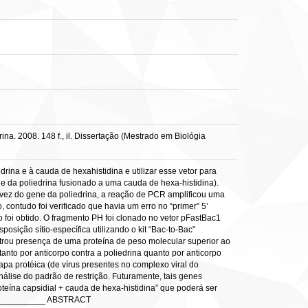
na. 2008. 148 f., il. Dissertação (Mestrado em Biológia
rina e à cauda de hexahistidina e utilizar esse vetor para
ene da poliedrina fusionado a uma cauda de hexa-histidina).
em vez do gene da poliedrina, a reação de PCR amplificou uma
 contudo foi verificado que havia um erro no “primer” 5’
o foi obtido. O fragmento PH foi clonado no vetor pFastBac1
sição sítio-específica utilizando o kit “Bac-to-Bac”
strou presença de uma proteína de peso molecular superior ao
anto por anticorpo contra a poliedrina quanto por anticorpo
pa protéica (de vírus presentes no complexo viral do
lise do padrão de restrição. Futuramente, tais genes
eína capsidial + cauda de hexa-histidina” que poderá ser
____________ ABSTRACT