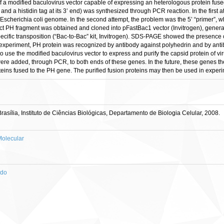
 a modified baculovirus vector capable of expressing an heterologous protein fused
and a histidin tag at its 3’ end) was synthesized through PCR reaction. In the first 
Escherichia coli genome. In the second attempt, the problem was the 5’ “primer”, 
rrect PH fragment was obtained and cloned into pFastBac1 vector (Invitrogen), gen
ecific transposition (“Bac-to-Bac” kit, Invitrogen). SDS-PAGE showed the presence o
experiment, PH protein was recognized by antibody against polyhedrin and by antib
o use the modified baculovirus vector to express and purify the capsid protein of v
re added, through PCR, to both ends of these genes. In the future, these genes t
teins fused to the PH gene. The purified fusion proteins may then be used in experi
sília, Instituto de Ciências Biológicas, Departamento de Biologia Celular, 2008.
olecular
ado