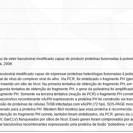
 de vetor baculoviral modificado capaz de produzir proteínas fusionadas à poliedri
a, 2008.
baculoviral modificado capaz de expressar proteínas heterólogas fusionadas à polied
al de vírus do complexo viral do alho. Via PCR, foi sintetizado o fragmento PH (g
oi inserido um sítio de NcoI. Na primeira tentativa de obtenção do fragmento PH, 
unda tentativa de obtenção do fragmento PH, o gene da poliedrina foi amplificado,
fragmento PH. Somente na terceira tentativa (reação de PCR) o fragmento PH corret
aculovírus recombinante vAcPH expressando a proteína PH foi construído via transpo
pressão de proteínas de células Tn5B infectadas com vAcPH (72 hpi). SDS-PAGE mo
perado para a proteína PH. Western Blot mostrou que essa proteína é reconhecida t
btenção do fragmento PH correto, também foram sintetizados, via PCR, genes da ca
 GarCLV) flanqueados por sítios de NcoI. Esses genes foram comprovados por aná
r baculovírus recombinantes expressando uma proteína de fusão “poliedrina + prot
s. _________________________________________________________________