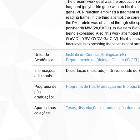
The present work goal was the production of
fragment (polyhedrin gene with an NcoI site 
gene, PCR reaction amplified a fragment of 
reading frame. In the third attempt, the co
the PH protein was obtained through site-sp
polyhedrin MW (28,6 KDa). In Western Blot 
being expressed. Also, this work attempted t
GarV-D, LYSV, OYDV, GarCLV). NcoI sites we
baculovirus expressing these virus coat pro
Unidade
Instituto de Ciências Biológicas (IB)
Acadêmica:
Departamento de Biologia Celular (IB CEL)
Informações
Dissertação (mestrado)—Universidade de Bra
adicionais:
Programa de
Programa de Pós-Graduação em Biologia M
pós-
graduação:
Aparece nas
Teses, dissertações e produtos pós-doutor
coleções: