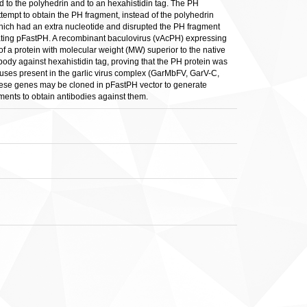
 to the polyhedrin and to an hexahistidin tag. The PH
attempt to obtain the PH fragment, instead of the polyhedrin
which had an extra nucleotide and disrupted the PH fragment
erating pFastPH. A recombinant baculovirus (vAcPH) expressing
f a protein with molecular weight (MW) superior to the native
ody against hexahistidin tag, proving that the PH protein was
iruses present in the garlic virus complex (GarMbFV, GarV-C,
hese genes may be cloned in pFastPH vector to generate
ments to obtain antibodies against them.