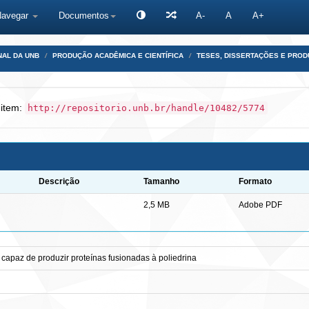
Navegar
Documentos
A-
A
A+
NAL DA UNB
PRODUÇÃO ACADÊMICA E CIENTÍFICA
TESES, DISSERTAÇÕES E PRO
 item:
http://repositorio.unb.br/handle/10482/5774
Descrição
Tamanho
Formato
2,5 MB
Adobe PDF
 capaz de produzir proteínas fusionadas à poliedrina