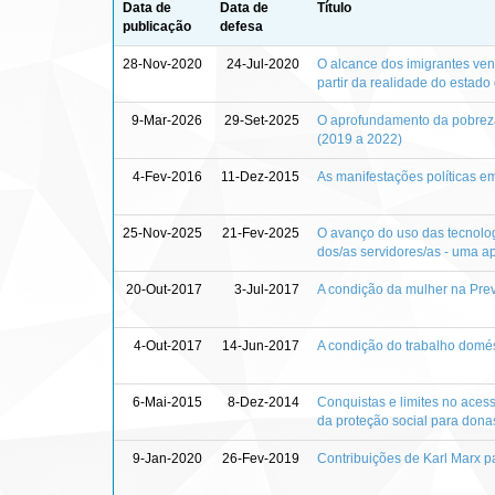
Data de
Data de
Título
publicação
defesa
28-Nov-2020
24-Jul-2020
O alcance dos imigrantes vene
partir da realidade do estad
9-Mar-2026
29-Set-2025
O aprofundamento da pobreza 
(2019 a 2022)
4-Fev-2016
11-Dez-2015
As manifestações políticas em
25-Nov-2025
21-Fev-2025
O avanço do uso das tecnolog
dos/as servidores/as - uma 
20-Out-2017
3-Jul-2017
A condição da mulher na Prev
4-Out-2017
14-Jun-2017
A condição do trabalho domés
6-Mai-2015
8-Dez-2014
Conquistas e limites no aces
da proteção social para dona
9-Jan-2020
26-Fev-2019
Contribuições de Karl Marx par