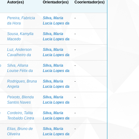
Autor(es)
Orientador(es)
Coorientador(es)
Pereira, Fabricia
Silva, Maria
-
da Hora
Lucia Lopes da
Sousa, Kamylla
Silva, Maria
-
Macedo
Lucia Lopes da
Luz, Anderson
Silva, Maria
-
Cavalheiro da
Lucia Lopes da
o
Silva, Allana
Silva, Maria
-
Louise Félix da
Lucia Lopes da
Rodrigues, Bruna
Silva, Maria
-
Angela
Lucia Lopes da
Peixoto, Blenda
Silva, Maria
-
Santos Naves
Lucia Lopes da
e
Cordeiro, Talita
Silva, Maria
-
Teobaldo Cintra
Lucia Lopes da
Elias, Bruno de
Silva, Maria
-
Oliveira
Lucia Lopes da