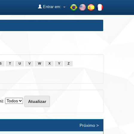
Entrar em:
S
T
U
V
W
X
Y
Z
s):
Próximo >