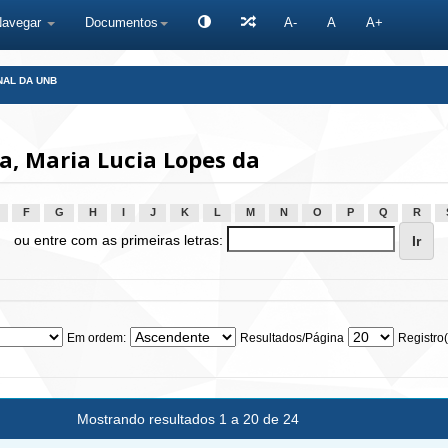
Navegar
Documentos
A-
A
A+
NAL DA UNB
a, Maria Lucia Lopes da
F
G
H
I
J
K
L
M
N
O
P
Q
R
ou entre com as primeiras letras:
Em ordem:
Resultados/Página
Registro(
Mostrando resultados 1 a 20 de 24