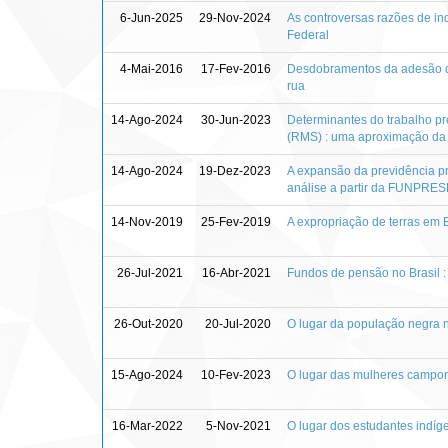
6-Jun-2025
29-Nov-2024
As controversas razões de in
Federal
4-Mai-2016
17-Fev-2016
Desdobramentos da adesão do 
rua
14-Ago-2024
30-Jun-2023
Determinantes do trabalho pr
(RMS) : uma aproximação da 
14-Ago-2024
19-Dez-2023
A expansão da previdência pr
análise a partir da FUNPRES
14-Nov-2019
25-Fev-2019
A expropriação de terras em 
26-Jul-2021
16-Abr-2021
Fundos de pensão no Brasil : 
26-Out-2020
20-Jul-2020
O lugar da população negra n
15-Ago-2024
10-Fev-2023
O lugar das mulheres campone
16-Mar-2022
5-Nov-2021
O lugar dos estudantes indíg