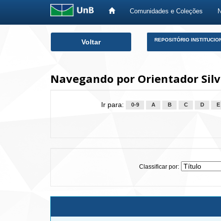
Comunidades e Coleções
Skip
REPOSITÓRIO INSTITUCIO
Voltar
navigation
Navegando por Orientador Silv
Ir para:
0-9
A
B
C
D
E
Classificar por: