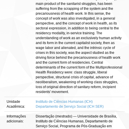
main product of the sanitarist struggles, has been
suffering from the scrapping of the system and the
precariousness of health work. In this sense, the
concept of work was also investigated, in a general
perspective, and the concept of work in health, as its
sectoral expression, in addition to being central to the
residency modality, in-service training. The
understanding of work as an exclusively human activity
and its form in the current capitalist society, then as
wage labor and alienated, and the intrinsic cycle of
crises in this society, was the aspect studied as the
driving force behind the precariousness of health work
and the current form of residencies. Central
determinants of the current form of the Multiprofessional
Health Residency were: class struggle, liberal
perspective, structural crisis of capital, advance of
neoliberalism, weakening of working class struggles,
loss of original direction of sanitary reform, incipient
residents' movement.
Unidade
Instituto de Ciências Humanas (ICH)
Acadêmica:
Departamento de Serviço Social (ICH SER)
Informações
Dissertação (mestrado) — Universidade de Brasília,
adicionais:
Instituto de Ciências Humanas, Departamento de
Serviço Social, Programa de Pós-Graduação em