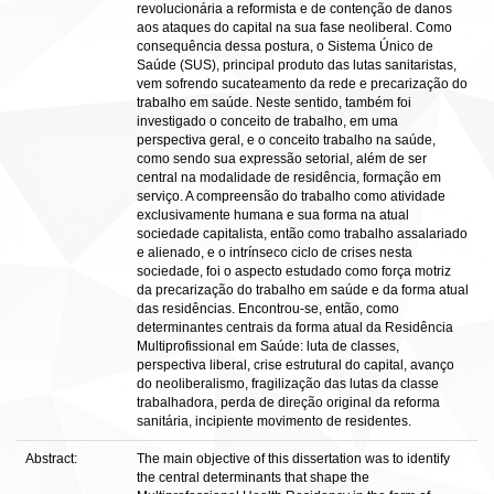
revolucionária a reformista e de contenção de danos
aos ataques do capital na sua fase neoliberal. Como
consequência dessa postura, o Sistema Único de
Saúde (SUS), principal produto das lutas sanitaristas,
vem sofrendo sucateamento da rede e precarização do
trabalho em saúde. Neste sentido, também foi
investigado o conceito de trabalho, em uma
perspectiva geral, e o conceito trabalho na saúde,
como sendo sua expressão setorial, além de ser
central na modalidade de residência, formação em
serviço. A compreensão do trabalho como atividade
exclusivamente humana e sua forma na atual
sociedade capitalista, então como trabalho assalariado
e alienado, e o intrínseco ciclo de crises nesta
sociedade, foi o aspecto estudado como força motriz
da precarização do trabalho em saúde e da forma atual
das residências. Encontrou-se, então, como
determinantes centrais da forma atual da Residência
Multiprofissional em Saúde: luta de classes,
perspectiva liberal, crise estrutural do capital, avanço
do neoliberalismo, fragilização das lutas da classe
trabalhadora, perda de direção original da reforma
sanitária, incipiente movimento de residentes.
Abstract:
The main objective of this dissertation was to identify
the central determinants that shape the