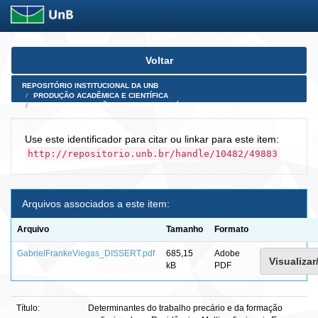
Skip
Voltar
navigation
REPOSITÓRIO INSTITUCIONAL DA UNB
PRODUÇÃO ACADÊMICA E CIENTÍFICA
TESES, DISSERTAÇÕES E PRODUTOS PÓS-DOUTORADO
Use este identificador para citar ou linkar para este item:
http://repositorio.unb.br/handle/10482/49883
Arquivos associados a este item:
Arquivo
Tamanho
Formato
GabrielFrankeViegas_DISSERT.pdf
685,15
Adobe
Visualizar
kB
PDF
Título:
Determinantes do trabalho precário e da formação