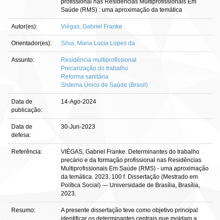
profissional nas Residências Multiprofissionais Em
Saúde (RMS) : uma aproximação da temática
Autor(es):
Viégas, Gabriel Franke
Orientador(es):
Silva, Maria Lucia Lopes da
Assunto:
Residência multiprofissional
Precarização do trabalho
Reforma sanitária
Sistema Único de Saúde (Brasil)
Data de
14-Ago-2024
publicação:
Data de
30-Jun-2023
defesa:
Referência:
VIÉGAS, Gabriel Franke. Determinantes do trabalho
precário e da formação profissional nas Residências
Multiprofissionais Em Saúde (RMS) - uma aproximação
da temática. 2023. 100 f. Dissertação (Mestrado em
Política Social) — Universidade de Brasília, Brasília,
2023.
Resumo:
A presente dissertação teve como objetivo principal
identificar os determinantes centrais que moldam a