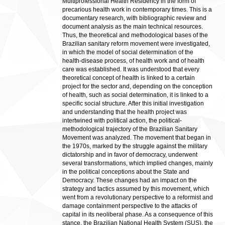
Multiprofessional Health Residency in the form of
precarious health work in contemporary times. This is a
documentary research, with bibliographic review and
document analysis as the main technical resources.
Thus, the theoretical and methodological bases of the
Brazilian sanitary reform movement were investigated,
in which the model of social determination of the
health-disease process, of health work and of health
care was established. It was understood that every
theoretical concept of health is linked to a certain
project for the sector and, depending on the conception
of health, such as social determination, it is linked to a
specific social structure. After this initial investigation
and understanding that the health project was
intertwined with political action, the political-
methodological trajectory of the Brazilian Sanitary
Movement was analyzed. The movement that began in
the 1970s, marked by the struggle against the military
dictatorship and in favor of democracy, underwent
several transformations, which implied changes, mainly
in the political conceptions about the State and
Democracy. These changes had an impact on the
strategy and tactics assumed by this movement, which
went from a revolutionary perspective to a reformist and
damage containment perspective to the attacks of
capital in its neoliberal phase. As a consequence of this
stance, the Brazilian National Health System (SUS), the