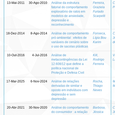
13-Mai-2011
30-Ago-2010
Análise da estrutura
Ferreira,
C
fatorial do comportamento
Graziela
P
exploratório de ratos em
Furtado
modelos de ansiedade,
Scarpelli
depressão e
reconhecimento
18-Dez-2014
8-Ago-2014
Análise de comportamento
Fonseca,
C
pró-ambiental : efeitos de
Lígia Bou
J
variáveis de cenário sobre
Karim
d
o uso de sacolas plásticas
10-Out-2016
4-Jul-2016
Análise de
Kill,
V
metacontingências da Lei
Rodrigo
L
12.608/12 que define a
Ferreira
política nacional de
Proteção e Defesa Civil
17-Mar-2025
6-Nov-2024
Análise de relações
Rocha,
M
derivadas de similar e
Thiago
M
oposto em indivíduos com
Neves
depressão e sem
depressão
20-Abr-2021
30-Nov-2020
Análise do comportamento
Barbosa,
C
do consumidor : a relação
Jéssica
J