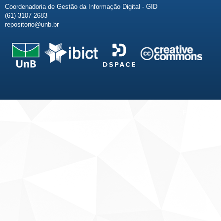
Coordenadoria de Gestão da Informação Digital - GID
(61) 3107-2683
repositorio@unb.br
Fale conosco
Sobre