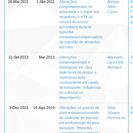
26-Mai-2011
1-Abr-2011
Alterações
Borges,
M
comportamentais de
Aline
A
ansiedade e o papel dos
Caron
P
receptores 5-HT4 da
M
concha do núcleo
A
accúmbens durante
episódio
compulsivo/compensatório
de ingestão de alimentos
em ratos
11-Set-2013
Mar-2013
Alterações
Machado,
S
comportamentais e
Lara Livia
L
fisiológicas em cães
Munique
detectores de drogas e
explosivos após
confinamento em caixas
de transporte : influências
do estresse no
desempenho
3-Dez-2024
16-Ago-2024
Alterações no padrão de
Silva,
S
sono e desenvolvimento
Silvana
R
da síndrome de burnout
Ferreira da
em profissionais da área
da saúde : impactos
causados pela pandemia