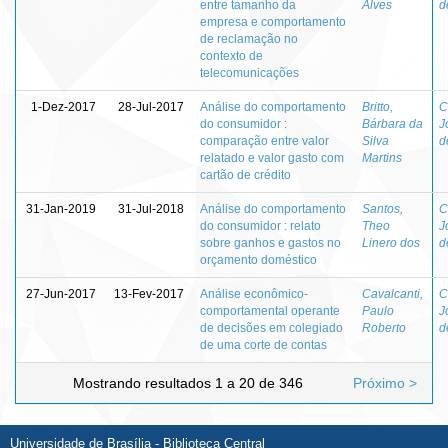
entre tamanho da
Alves
d
empresa e comportamento
de reclamação no
contexto de
telecomunicações
1-Dez-2017
28-Jul-2017
Análise do comportamento
Britto,
C
do consumidor :
Bárbara da
J
comparação entre valor
Silva
d
relatado e valor gasto com
Martins
cartão de crédito
31-Jan-2019
31-Jul-2018
Análise do comportamento
Santos,
C
do consumidor : relato
Theo
J
sobre ganhos e gastos no
Linero dos
d
orçamento doméstico
27-Jun-2017
13-Fev-2017
Análise econômico-
Cavalcanti,
C
comportamental operante
Paulo
J
de decisões em colegiado
Roberto
d
de uma corte de contas
Mostrando resultados 1 a 20 de 346
Próximo >
Universidade de Brasília - Biblioteca Central