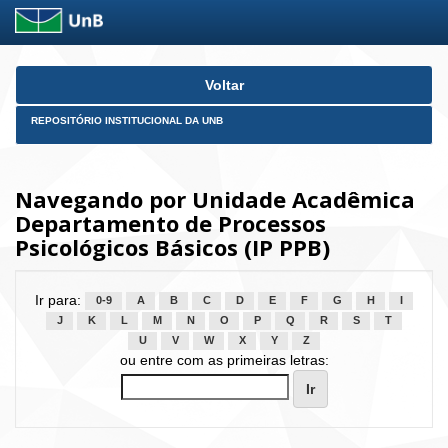
Skip
Voltar
navigation
REPOSITÓRIO INSTITUCIONAL DA UNB
Navegando por Unidade Acadêmica
Departamento de Processos
Psicológicos Básicos (IP PPB)
Ir para:
0-9
A
B
C
D
E
F
G
H
I
J
K
L
M
N
O
P
Q
R
S
T
U
V
W
X
Y
Z
ou entre com as primeiras letras: