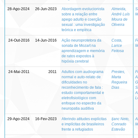
28-Ago-2024
26-Jun-2023
Abordagem evolucionista
Almeida,
S
sobre a relação entre
André Luís
M
apego adulto e coerção
Moura de
sexual : uma investigação
Oliveira
teórica e empírica
24-Out-2016
14-Jun-2016
Ação neuroprotetora da
Costa,
F
sonata de Mozart na
Larice
M
aprendizagem e memória
Feitosa
de ratos expostos à
hipóxia cerebral
24-Mai-2011
2011
Adultos com audiograma
Prestes,
F
normal e auto-relato de
Marta
A
dificuldades no
Regueira
G
reconhecimento de fala :
Dias
S
estudo comportamental e
A
eletrofisiológico com
L
enfoque no espectro da
neuropatia auditiva
29-Ago-2024
16-Fev-2023
Aferindo atitudes explícitas
Ijanc Neto,
A
e implícitas de brasileiros
Conrado
M
frente a refugiados
Estevão