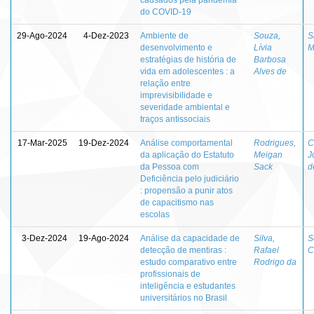
do COVID-19
29-Ago-2024
4-Dez-2023
Ambiente de
Souza,
S
desenvolvimento e
Lívia
M
estratégias de história de
Barbosa
vida em adolescentes : a
Alves de
relação entre
imprevisibilidade e
severidade ambiental e
traços antissociais
17-Mar-2025
19-Dez-2024
Análise comportamental
Rodrigues,
C
da aplicação do Estatuto
Meigan
J
da Pessoa com
Sack
d
Deficiência pelo judiciário
: propensão a punir atos
de capacitismo nas
escolas
3-Dez-2024
19-Ago-2024
Análise da capacidade de
Silva,
S
detecção de mentiras :
Rafael
C
estudo comparativo entre
Rodrigo da
profissionais de
inteligência e estudantes
universitários no Brasil