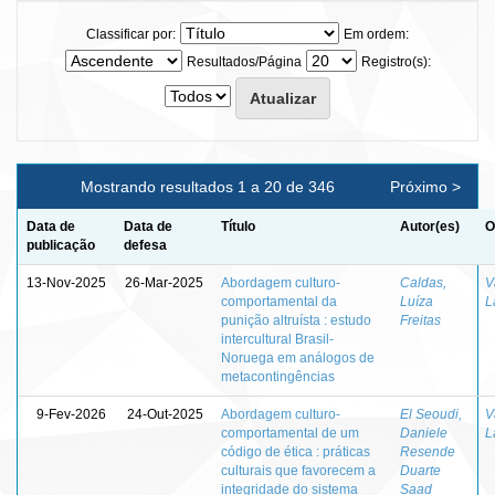
Classificar por:
Em ordem:
Resultados/Página
Registro(s):
Mostrando resultados 1 a 20 de 346
Próximo >
Data de
Data de
Título
Autor(es)
O
publicação
defesa
13-Nov-2025
26-Mar-2025
Abordagem culturo-
Caldas,
V
comportamental da
Luíza
L
punição altruísta : estudo
Freitas
intercultural Brasil-
Noruega em análogos de
metacontingências
9-Fev-2026
24-Out-2025
Abordagem culturo-
El Seoudi,
V
comportamental de um
Daniele
L
código de ética : práticas
Resende
culturais que favorecem a
Duarte
integridade do sistema
Saad