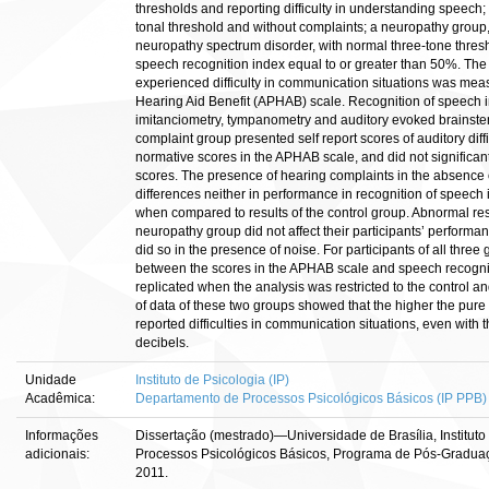
thresholds and reporting difficulty in understanding speech;
tonal threshold and without complaints; a neuropathy group, 
neuropathy spectrum disorder, with normal three-tone thresh
speech recognition index equal to or greater than 50%. The 
experienced difficulty in communication situations was meas
Hearing Aid Benefit (APHAB) scale. Recognition of speech i
imitanciometry, tympanometry and auditory evoked brainste
complaint group presented self report scores of auditory diff
normative scores in the APHAB scale, and did not significant
scores. The presence of hearing complaints in the absence 
differences neither in performance in recognition of speech 
when compared to results of the control group. Abnormal resu
neuropathy group did not affect their participants’ performan
did so in the presence of noise. For participants of all thre
between the scores in the APHAB scale and speech recognitio
replicated when the analysis was restricted to the control a
of data of these two groups showed that the higher the pure
reported difficulties in communication situations, even with
decibels.
Unidade
Instituto de Psicologia (IP)
Acadêmica:
Departamento de Processos Psicológicos Básicos (IP PPB)
Informações
Dissertação (mestrado)—Universidade de Brasília, Institut
adicionais:
Processos Psicológicos Básicos, Programa de Pós-Gradu
2011.