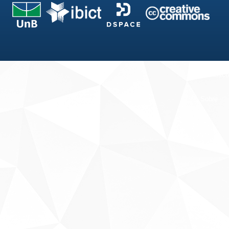
Fale conosco
Sobre