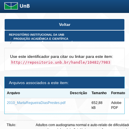
Skip
Voltar
navigation
REPOSITÓRIO INSTITUCIONAL DA UNB
PRODUÇÃO ACADÊMICA E CIENTÍFICA
TESES, DISSERTAÇÕES E PRODUTOS PÓS-DOUTORADO
Use este identificador para citar ou linkar para este item:
http://repositorio.unb.br/handle/10482/7983
Arquivos associados a este item:
Arquivo
Descrição
Tamanho
Formato
2010_MartaRegueiraDiasPrestes.pdf
652,88
Adobe
kB
PDF
Título:
Adultos com audiograma normal e auto-relato de dificuldad