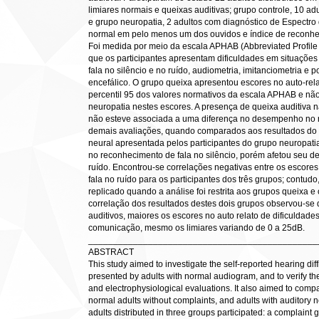
limiares normais e queixas auditivas; grupo controle, 10 ad
e grupo neuropatia, 2 adultos com diagnóstico de Espectro 
normal em pelo menos um dos ouvidos e índice de reconhe
Foi medida por meio da escala APHAB (Abbreviated Profile o
que os participantes apresentam dificuldades em situações
fala no silêncio e no ruído, audiometria, imitanciometria e 
encefálico. O grupo queixa apresentou escores no auto-rela
percentil 95 dos valores normativos da escala APHAB e não
neuropatia nestes escores. A presença de queixa auditiva
não esteve associada a uma diferença no desempenho no r
demais avaliações, quando comparados aos resultados do gr
neural apresentada pelos participantes do grupo neuropat
no reconhecimento de fala no silêncio, porém afetou seu 
ruído. Encontrou-se correlações negativas entre os escor
fala no ruído para os participantes dos três grupos; contudo
replicado quando a análise foi restrita aos grupos queixa e
correlação dos resultados destes dois grupos observou-se 
auditivos, maiores os escores no auto relato de dificuldade
comunicação, mesmo os limiares variando de 0 a 25dB.
______________________________________________
ABSTRACT
This study aimed to investigate the self-reported hearing dif
presented by adults with normal audiogram, and to verify th
and electrophysiological evaluations. It also aimed to compare
normal adults without complaints, and adults with auditory
adults distributed in three groups participated: a complaint 