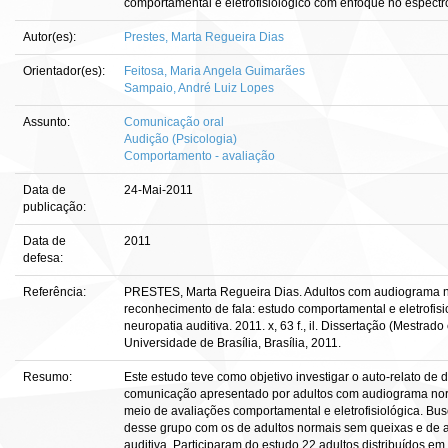
comportamental e eletrofisiológico com enfoque no espectr
Autor(es):
Prestes, Marta Regueira Dias
Orientador(es):
Feitosa, Maria Angela Guimarães
Sampaio, André Luiz Lopes
Assunto:
Comunicação oral
Audição (Psicologia)
Comportamento - avaliação
Data de
24-Mai-2011
publicação:
Data de
2011
defesa:
Referência:
PRESTES, Marta Regueira Dias. Adultos com audiograma nor
reconhecimento de fala: estudo comportamental e eletrofis
neuropatia auditiva. 2011. x, 63 f., il. Dissertação (Mestr
Universidade de Brasília, Brasília, 2011.
Resumo:
Este estudo teve como objetivo investigar o auto-relato de 
comunicação apresentado por adultos com audiograma norma
meio de avaliações comportamental e eletrofisiológica. Bu
desse grupo com os de adultos normais sem queixas e de a
auditiva. Participaram do estudo 22 adultos distribuídos em