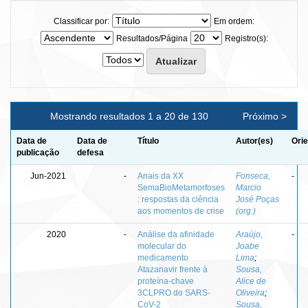
Classificar por:
Em ordem:
Resultados/Página
Registro(s):
Mostrando resultados 1 a 20 de 130
Próximo >
Data de
Data de
Título
Autor(es)
Orie
publicação
defesa
Jun-2021
-
Anais da XX
Fonseca,
-
SemaBioMetamorfoses
Marcio
: respostas da ciência
José Poças
aos momentos de crise
(org.)
2020
-
Análise da afinidade
Araújo,
-
molecular do
Joabe
medicamento
Lima
;
Atazanavir frente à
Sousa,
proteína-chave
Alice de
3CLPRO do SARS-
Oliveira
;
CoV-2
Sousa,