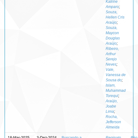
Katrine
Amparo
;
Souza,
Hellen Cris
Araújo
;
Souza,
Maycon
Douglas
Araújo
;
Ribeiro,
Arthur
Serejo
Neves
;
Vale,
Vanessa de
Sousa do
;
Islam,
Muhammad
Torequl
;
Araújo,
Joabe
Lima
;
Rocha,
Jefferson
Almeida
18-Mar-2025
3-Dez-2024
Buscando a
Reginato,
Báo,