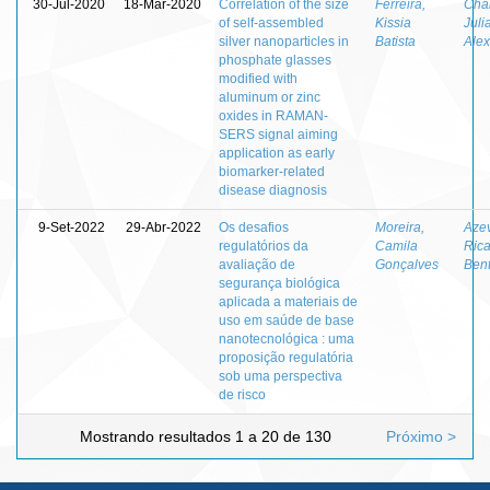
30-Jul-2020
18-Mar-2020
Correlation of the size
Ferreira,
Chak
of self-assembled
Kissia
Juli
silver nanoparticles in
Batista
Ale
phosphate glasses
modified with
aluminum or zinc
oxides in RAMAN-
SERS signal aiming
application as early
biomarker-related
disease diagnosis
9-Set-2022
29-Abr-2022
Os desafios
Moreira,
Aze
regulatórios da
Camila
Ric
avaliação de
Gonçalves
Ben
segurança biológica
aplicada a materiais de
uso em saúde de base
nanotecnológica : uma
proposição regulatória
sob uma perspectiva
de risco
Mostrando resultados 1 a 20 de 130
Próximo >