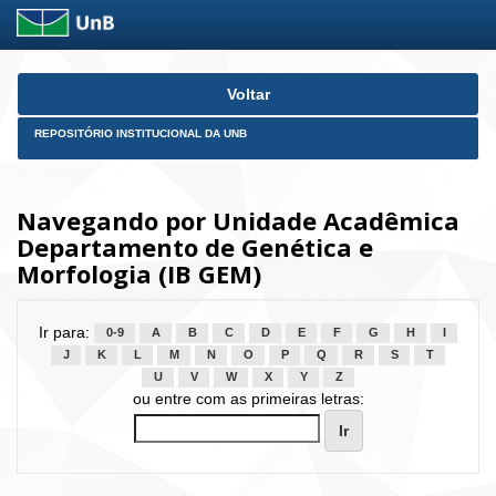
Skip
Voltar
navigation
REPOSITÓRIO INSTITUCIONAL DA UNB
Navegando por Unidade Acadêmica
Departamento de Genética e
Morfologia (IB GEM)
Ir para:
0-9
A
B
C
D
E
F
G
H
I
J
K
L
M
N
O
P
Q
R
S
T
U
V
W
X
Y
Z
ou entre com as primeiras letras: