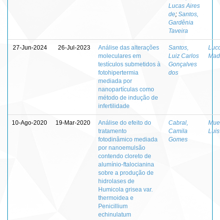
Lucas Aires
de
;
Santos,
Gardênia
Taveira
27-Jun-2024
26-Jul-2023
Análise das alterações
Santos,
Lucc
moleculares em
Luiz Carlos
Mad
testículos submetidos à
Gonçalves
fotohipertermia
dos
mediada por
nanopartículas como
método de indução de
infertilidade
10-Ago-2020
19-Mar-2020
Análise do efeito do
Cabral,
Mue
tratamento
Camila
Luis
fotodinâmico mediada
Gomes
por nanoemulsão
contendo cloreto de
alumínio-ftalocianina
sobre a produção de
hidrolases de
Humicola grisea var.
thermoidea e
Penicillium
echinulatum