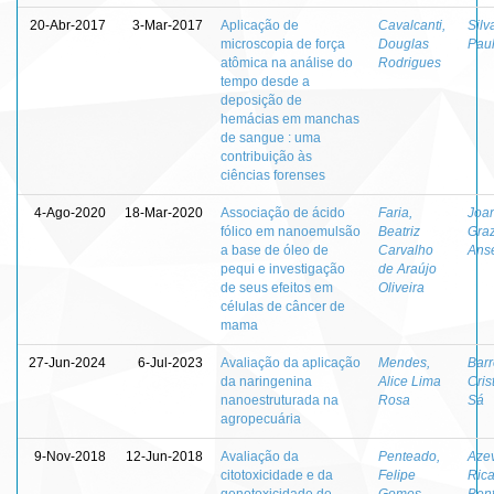
20-Abr-2017
3-Mar-2017
Aplicação de
Cavalcanti,
Silv
microscopia de força
Douglas
Paul
atômica na análise do
Rodrigues
tempo desde a
deposição de
hemácias em manchas
de sangue : uma
contribuição às
ciências forenses
4-Ago-2020
18-Mar-2020
Associação de ácido
Faria,
Joani
fólico em nanoemulsão
Beatriz
Graz
a base de óleo de
Carvalho
Ans
pequi e investigação
de Araújo
de seus efeitos em
Oliveira
células de câncer de
mama
27-Jun-2024
6-Jul-2023
Avaliação da aplicação
Mendes,
Barr
da naringenina
Alice Lima
Cris
nanoestruturada na
Rosa
Sá
agropecuária
9-Nov-2018
12-Jun-2018
Avaliação da
Penteado,
Aze
citotoxicidade e da
Felipe
Ric
genotoxicidade de
Gomes
Ben