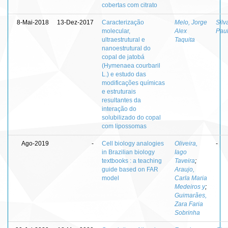
cobertas com citrato
8-Mai-2018
13-Dez-2017
Caracterização
Melo, Jorge
Silv
molecular,
Alex
Paul
ultraestrutural e
Taquita
nanoestrutural do
copal de jatobá
(Hymenaea courbaril
L.) e estudo das
modificações químicas
e estruturais
resultantes da
interação do
solubilizado do copal
com lipossomas
Ago-2019
-
Cell biology analogies
Oliveira,
-
in Brazilian biology
Iago
textbooks : a teaching
Taveira
;
guide based on FAR
Araujo,
model
Carla Maria
Medeiros y
;
Guimarães,
Zara Faria
Sobrinha