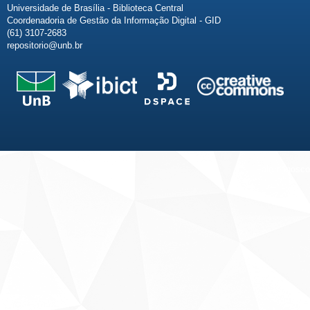
Universidade de Brasília - Biblioteca Central
Coordenadoria de Gestão da Informação Digital - GID
(61) 3107-2683
repositorio@unb.br
Fale conosco
Sobre