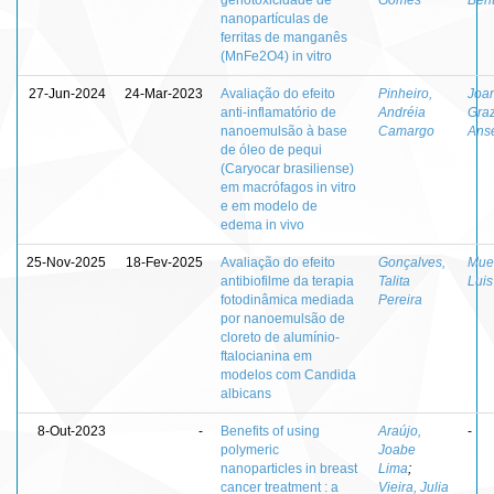
nanopartículas de
ferritas de manganês
(MnFe2O4) in vitro
27-Jun-2024
24-Mar-2023
Avaliação do efeito
Pinheiro,
Joani
anti-inflamatório de
Andréia
Graz
nanoemulsão à base
Camargo
Ans
de óleo de pequi
(Caryocar brasiliense)
em macrófagos in vitro
e em modelo de
edema in vivo
25-Nov-2025
18-Fev-2025
Avaliação do efeito
Gonçalves,
Mue
antibiofilme da terapia
Talita
Luis
fotodinâmica mediada
Pereira
por nanoemulsão de
cloreto de alumínio-
ftalocianina em
modelos com Candida
albicans
8-Out-2023
-
Benefits of using
Araújo,
-
polymeric
Joabe
nanoparticles in breast
Lima
;
cancer treatment : a
Vieira, Julia