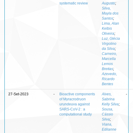
systematic review
Augusto
;
Silva,
Mayla dos
Santos
;
Lima, Alan
Kelbis
Oliveira
;
Luz, Glécia
Virgolino
da Silva
;
Carneiro,
Marcella
Lemos
Brettas
;
Azevedo,
Ricardo
Bentes
27-Set-2023
-
Bioactive components
Alves,
-
of Myracrodruon
Sabrina
urundeuva against
Kelly Silva
;
SARS-CoV-2 : a
Sousa,
computational study
Cássio
Silva
;
Viana,
Edilanne