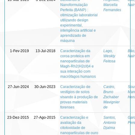
Nanoformulação
Marcella
Nair
Perfeita (BANP) :
Fernandes
otimização laboratorial
utilizando design
experimental,
inteligência artificial e
aprendizado de
máquina
1-Fev-2019
13-Jul-2018
Caracterização da
Lago,
Báo,
coroa proteica em
Weskly
Nair
nanopartículas de
Feitosa
Magh-Rh2(H2cit)4 e
sua interação com
macrófagos humanos
27-Jun-2024
30-Jun-2023
Caracterização de
Castro,
Sou
vestígios de solos
Bruno
Mar
visando à produção de
Zschaber
Hen
provas materiais
Mavignier
forenses
de
23-Dez-2015
27-Ago-2015
Caracterização e
Santos,
Garc
avaliação da
Antonio
Pere
citotoxidade de
Djalma
nanopartículas de ouro