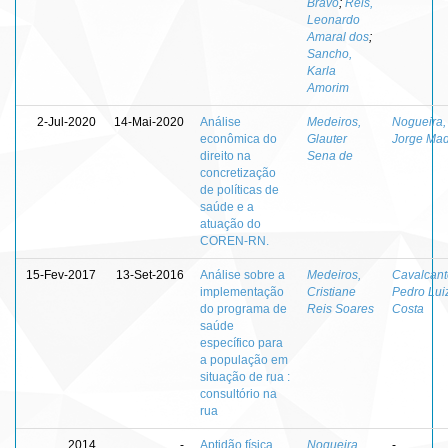
Bravo
;
Reis,
Leonardo
Amaral dos
;
Sancho,
Karla
Amorim
2-Jul-2020
14-Mai-2020
Análise
Medeiros,
Nogueira,
econômica do
Glauter
Jorge Mad
direito na
Sena de
concretização
de políticas de
saúde e a
atuação do
COREN-RN.
15-Fev-2017
13-Set-2016
Análise sobre a
Medeiros,
Cavalcant
implementação
Cristiane
Pedro Lui
do programa de
Reis Soares
Costa
saúde
específico para
a população em
situação de rua :
consultório na
rua
2014
-
Aptidão física
Nogueira,
-