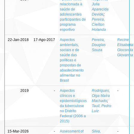
relacionada à
Julia
saúde de
Aparecida
adolescentes
Devide
;
participantes de
Pereira,
programa
Cleilton
esportivo
Holanda
22-Jan-2018
17-Ago-2017
Aspectos
Pereira,
Recine,
ambientais,
Douglas
Elisabetta
sociais e de
Souza
Gioconda 
saúde das
Giovanna
políticas e
propostas de
abastecimento
alimentar no
Brasil
2019
-
Aspectos
Rodrigues,
-
clínicos e
Olga Maíra
epidemiológicos
Machado
;
da tuberculose
Tauil, Pedro
no Distrito
Luiz
Federal (2006 a
2015)
15-Mar-2026
-
Assessment of
Silva,
-