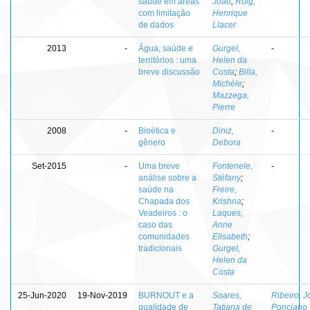
saúde em áreas
João
;
Roig,
com limitação
Henrique
de dados
Llacer
2013
-
Água, saúde e
Gurgel,
-
territórios : uma
Helen da
breve discussão
Costa
;
Billa,
Michèle
;
Mazzega,
Pierre
2008
-
Bioética e
Diniz,
-
gênero
Debora
Set-2015
-
Uma breve
Fontenele,
-
análise sobre a
Stéfany
;
saúde na
Freire,
Chapada dos
Krishna
;
Veadeiros : o
Laques,
caso das
Anne
comunidades
Elisabeth
;
tradicionais
Gurgel,
Helen da
Costa
25-Jun-2020
19-Nov-2019
BURNOUT e a
Soares,
Ribeiro, J
qualidade de
Tatiana de
Ponciano