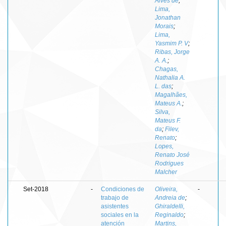
Alves de
;
Lima,
Jonathan
Morais
;
Lima,
Yasmim P. V
;
Ribas, Jorge
A. A.
;
Chagas,
Nathalia A.
L. das
;
Magalhães,
Mateus A.
;
Silva,
Mateus F.
da
;
Filev,
Renato
;
Lopes,
Renato José
Rodrigues
Malcher
Set-2018
-
Condiciones de
Oliveira,
-
trabajo de
Andreia de
;
asistentes
Ghiraldelli,
sociales en la
Reginaldo
;
atención
Martins,