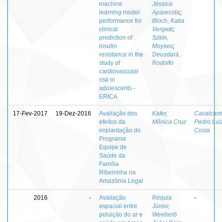
machine
Jéssica
learning model
Aparecida
;
performance for
Bloch, Katia
clinical
Vergetti
;
prediction of
Szklo,
insulin
Moyses
;
resistance in the
Deusdará,
study of
Rodolfo
cardiovascular
risk in
adolescents -
ERICA
17-Fev-2017
19-Dez-2016
Avaliação dos
Kafer,
Cavalcant
efeitos da
Mônica Cruz
Pedro Lui
implantação do
Costa
Programa
Equipe de
Saúde da
Família
Ribeirinha na
Amazônia Legal
2016
-
Avaliação
Réquia
-
espacial entre
Júnior,
poluição do ar e
Weeberb