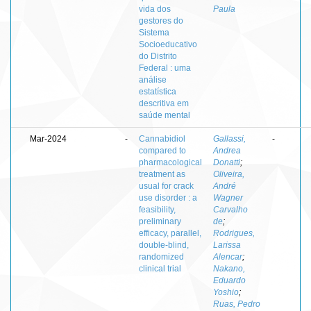
vida dos
Paula
gestores do
Sistema
Socioeducativo
do Distrito
Federal : uma
análise
estatística
descritiva em
saúde mental
Mar-2024
-
Cannabidiol
Gallassi,
-
compared to
Andrea
pharmacological
Donatti
;
treatment as
Oliveira,
usual for crack
André
use disorder : a
Wagner
feasibility,
Carvalho
preliminary
de
;
efficacy, parallel,
Rodrigues,
double‑blind,
Larissa
randomized
Alencar
;
clinical trial
Nakano,
Eduardo
Yoshio
;
Ruas, Pedro