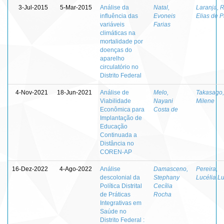
3-Jul-2015
5-Mar-2015
Análise da
Natal,
Laranja, 
influência das
Evoneis
Elias de 
variáveis
Farias
climáticas na
mortalidade por
doenças do
aparelho
circulatório no
Distrito Federal
4-Nov-2021
18-Jun-2021
Análise de
Melo,
Takasago,
Viabilidade
Nayani
Milene
Econômica para
Costa de
Implantação de
Educação
Continuada a
Distância no
COREN-AP
16-Dez-2022
4-Ago-2022
Análise
Damasceno,
Pereira,
descolonial da
Stephany
Lucélia Lu
Política Distrital
Cecília
de Práticas
Rocha
Integrativas em
Saúde no
Distrito Federal :