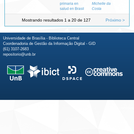
primaria en
Michelle da
salud en Brasil
Costa
Mostrando resultados 1 a 20 de 127
Próximo >
Universidade de Brasília - Biblioteca Central
Coordenadoria de Gestão da Informação Digital - GID
(61) 3107-2683
repositorio@unb.br
Fale conosco
Sobre