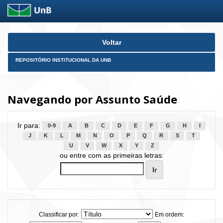
Skip
Voltar
navigation
REPOSITÓRIO INSTITUCIONAL DA UNB
Navegando por Assunto Saúde
Ir para:
0-9
A
B
C
D
E
F
G
H
I
J
K
L
M
N
O
P
Q
R
S
T
U
V
W
X
Y
Z
ou entre com as primeiras letras:
Classificar por:
Em ordem: