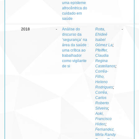
uma episteme
afrocêntrica do
cuidado em
saúde
2018
-
Análise do
Rotta,
-
discurso da
Ehideé
‘segurança’ na
Isabel
área da saúde :
Gómez La
;
uma crítica ao
Pfeiffer,
trabalhador
Claudia
como vigilante
Regina
de si
Castellanos
;
Corrêa-
Filho,
Heleno
Rodrigues
;
Corrêa,
Carlos
Roberto
Silveira
;
Aoki,
Francisco
Hideo
;
Fernandez,
Mirla Randy