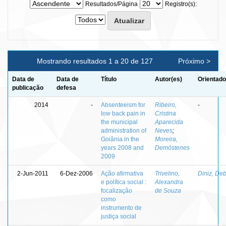
Resultados/Página
Registro(s):
Mostrando resultados 1 a 20 de 127
Próximo >
Data de
Data de
Título
Autor(es)
Orientado
publicação
defesa
2014
-
Absenteeism for
Ribeiro,
-
low back pain in
Cristina
the municipal
Aparecida
administration of
Neves
;
Goiânia in the
Moreira,
years 2008 and
Demóstenes
2009
2-Jun-2011
6-Dez-2006
Ação afirmativa
Trivelino,
Diniz, De
e política social :
Alexandra
focalização
de Souza
como
instrumento de
justiça social