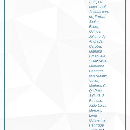
A. S.
;
La
Mata, José
Antonio Iturri
de
;
Ferrari
Júnior,
Ettore
;
Gomes,
Juliano de
Andrade
;
Caroba,
Mariana
Emanuele
Silva
;
Silva,
Marianna
Gabriella
dos Santos
;
Vieira,
Mariana G.
Q.
;
Reis,
Julia G. G.
R.
;
Leite,
Jade Luiza
Moreira
;
Lima,
Guilherme
Henrique