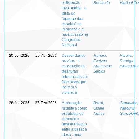
e distorção
Rocha da
Varão Ribe
involuntária : a
ideia do
“apagão das
canetas” na
imprensa e a
repercussão no
Congresso
Nacional
20-Jul-2026
29-Abr-2026
Desvendando
Mariani,
Pereira,
os véus : a
Evelyne
Rodrigo
construção de
Nunes dos
Albuquerq
tessituras
Santos
referenciais em
fake news que
incitam a
violência
28-Jul-2026
27-Fev-2026
A educação
Brasil,
Gramacho,
midiática como
Gisele
Wladimir
estratégia de
Nunes
Ganzelevit
combate à
desinformação
entre a pessoa
idosa : uma