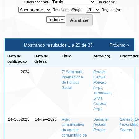
Classificar por:
Em ordem:
Resultados/Página
Registro(s):
Mostrando resultados 1 a 20 de 33
Próximo >
Data de
Data de
Título
Autor(es)
Orientador
publicação
defesa
2024
-
7º Seminário
Pereira,
-
Internacional
Camila
de Política
Potyara
Social
(org.)
;
Yannoulas,
Silvia
Cristina
(org.)
24-Out-2023
14-Fev-2023
Ação
Santana,
Simeão, El
comunicativa
Gislane
Luzia Melo
do agente
Pereira
Soares
comunitário de