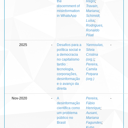
the
Regis
;
discernment of
Travain,
misinformation
Mariana
;
in WhatsApp
Schimidt,
Luísa
;
Rodrigues,
Ronaldo
Pilati
2025
-
Desafios para a
Yannoulas,
-
política social e
Silvia
a democracia
Cristina
no capitalismo
(org.)
;
tardio :
Pereira,
tecnologia,
Camila
corporações,
Potyara
desinformação
(org.)
e o avanço da
direita
Nov-2020
-
A
Pereira,
-
desinformação
Fábio
científica como
Henrique
;
um problema
Ausani,
público no
Mariana
Brasil
Fagundes
;
Kuhn,