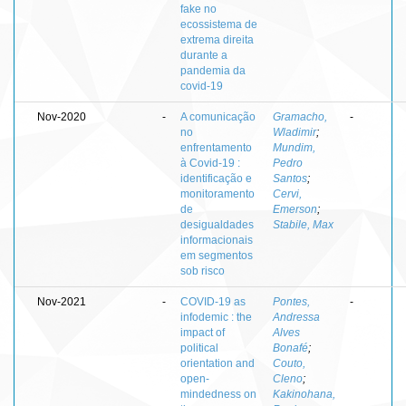
fake no
ecossistema de
extrema direita
durante a
pandemia da
covid-19
Nov-2020
-
A comunicação
Gramacho,
-
no
Wladimir
;
enfrentamento
Mundim,
à Covid-19 :
Pedro
identificação e
Santos
;
monitoramento
Cervi,
de
Emerson
;
desigualdades
Stabile, Max
informacionais
em segmentos
sob risco
Nov-2021
-
COVID-19 as
Pontes,
-
infodemic : the
Andressa
impact of
Alves
political
Bonafé
;
orientation and
Couto,
open-
Cleno
;
mindedness on
Kakinohana,