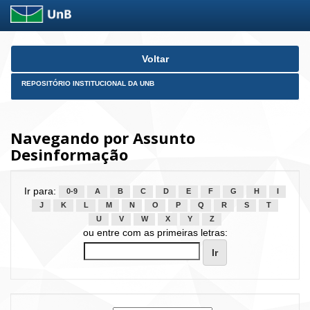
Skip
Voltar
navigation
REPOSITÓRIO INSTITUCIONAL DA UNB
Navegando por Assunto
Desinformação
Ir para:
0-9
A
B
C
D
E
F
G
H
I
J
K
L
M
N
O
P
Q
R
S
T
U
V
W
X
Y
Z
ou entre com as primeiras letras: