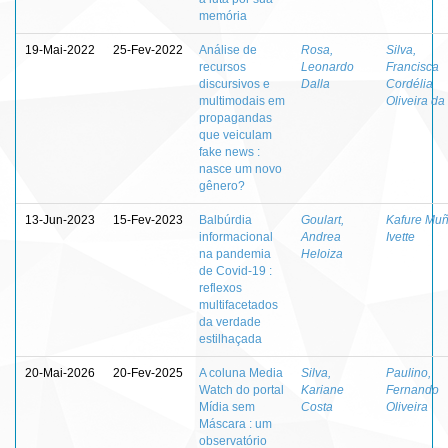
memória
19-Mai-2022
25-Fev-2022
Análise de
Rosa,
Silva,
recursos
Leonardo
Francisca
discursivos e
Dalla
Cordélia
multimodais em
Oliveira da
propagandas
que veiculam
fake news :
nasce um novo
gênero?
13-Jun-2023
15-Fev-2023
Balbúrdia
Goulart,
Kafure Muñ
informacional
Andrea
Ivette
na pandemia
Heloiza
de Covid-19 :
reflexos
multifacetados
da verdade
estilhaçada
20-Mai-2026
20-Fev-2025
A coluna Media
Silva,
Paulino,
Watch do portal
Kariane
Fernando
Mídia sem
Costa
Oliveira
Máscara : um
observatório