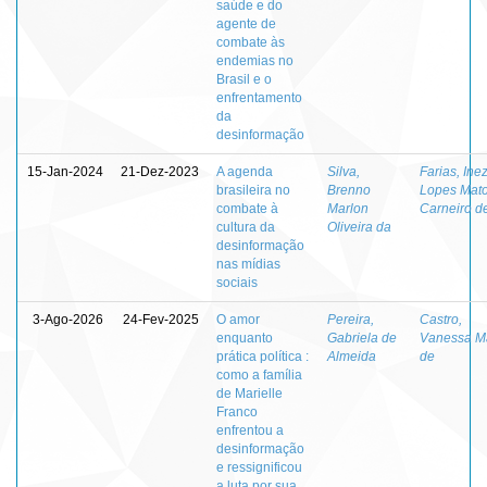
saúde e do
agente de
combate às
endemias no
Brasil e o
enfrentamento
da
desinformação
15-Jan-2024
21-Dez-2023
A agenda
Silva,
Farias, Ine
brasileira no
Brenno
Lopes Mat
combate à
Marlon
Carneiro d
cultura da
Oliveira da
desinformação
nas mídias
sociais
3-Ago-2026
24-Fev-2025
O amor
Pereira,
Castro,
enquanto
Gabriela de
Vanessa M
prática política :
Almeida
de
como a família
de Marielle
Franco
enfrentou a
desinformação
e ressignificou
a luta por sua