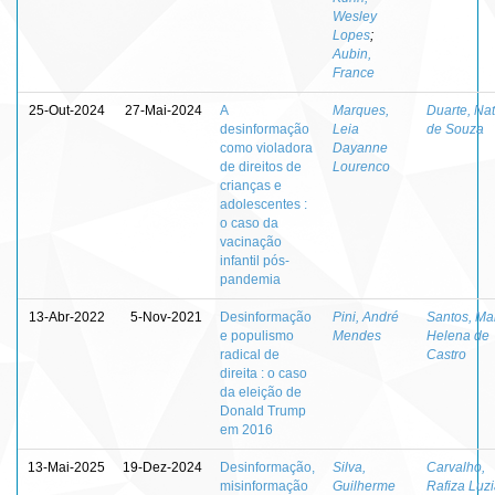
Wesley
Lopes
;
Aubin,
France
25-Out-2024
27-Mai-2024
A
Marques,
Duarte, Nat
desinformação
Leia
de Souza
como violadora
Dayanne
de direitos de
Lourenco
crianças e
adolescentes :
o caso da
vacinação
infantil pós-
pandemia
13-Abr-2022
5-Nov-2021
Desinformação
Pini, André
Santos, Ma
e populismo
Mendes
Helena de
radical de
Castro
direita : o caso
da eleição de
Donald Trump
em 2016
13-Mai-2025
19-Dez-2024
Desinformação,
Silva,
Carvalho,
misinformação
Guilherme
Rafiza Luzi