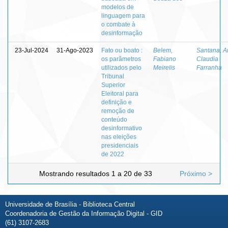
modelos de
linguagem para
o combate à
desinformação
23-Jul-2024
31-Ago-2023
Fato ou boato :
Belem,
Santana, A
os parâmetros
Fabiano
Claudia
utilizados pelo
Meirelis
Farranha
Tribunal
Superior
Eleitoral para
definição e
remoção de
conteúdo
desinformativo
nas eleições
presidenciais
de 2022
Mostrando resultados 1 a 20 de 33
Próximo >
Universidade de Brasília - Biblioteca Central
Coordenadoria de Gestão da Informação Digital - GID
(61) 3107-2683