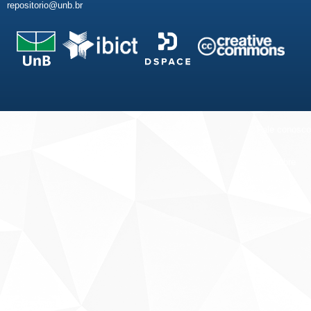
repositorio@unb.br
Fale conosco
Sobre