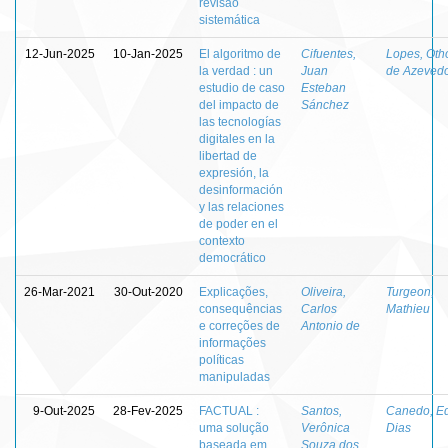
revisão
sistemática
12-Jun-2025
10-Jan-2025
El algoritmo de
Cifuentes,
Lopes, Oth
la verdad : un
Juan
de Azeved
estudio de caso
Esteban
del impacto de
Sánchez
las tecnologías
digitales en la
libertad de
expresión, la
desinformación
y las relaciones
de poder en el
contexto
democrático
26-Mar-2021
30-Out-2020
Explicações,
Oliveira,
Turgeon,
consequências
Carlos
Mathieu
e correções de
Antonio de
informações
políticas
manipuladas
9-Out-2025
28-Fev-2025
FACTUAL :
Santos,
Canedo, E
uma solução
Verônica
Dias
baseada em
Souza dos