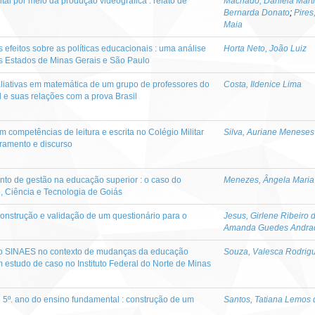
l por meio da produção videográfica : relato de
Machado, Daniela Mart
Bernarda Donato
;
Pires
Maia
 efeitos sobre as políticas educacionais : uma análise
Horta Neto, João Luiz
s Estados de Minas Gerais e São Paulo
liativas em matemática de um grupo de professores do
Costa, Ildenice Lima
 e suas relações com a prova Brasil
 competências de leitura e escrita no Colégio Militar
Silva, Auriane Meneses
tramento e discurso
to de gestão na educação superior : o caso do
Menezes, Ângela Maria
o, Ciência e Tecnologia de Goiás
 construção e validação de um questionário para o
Jesus, Girlene Ribeiro 
Amanda Guedes Andra
lo SINAES no contexto de mudanças da educação
Souza, Valesca Rodrig
um estudo de caso no Instituto Federal do Norte de Minas
 5º. ano do ensino fundamental : construção de um
Santos, Tatiana Lemos 