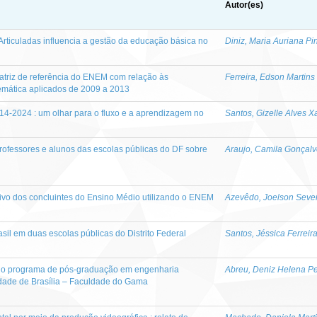
Autor(es)
rticuladas influencia a gestão da educação básica no
Diniz, Maria Auriana Pi
atriz de referência do ENEM com relação às
Ferreira, Edson Martins
emática aplicados de 2009 a 2013
14-2024 : um olhar para o fluxo e a aprendizagem no
Santos, Gizelle Alves X
ofessores e alunos das escolas públicas do DF sobre
Araujo, Camila Gonçalv
tivo dos concluintes do Ensino Médio utilizando o ENEM
Azevêdo, Joelson Seve
asil em duas escolas públicas do Distrito Federal
Santos, Jéssica Ferreir
o do programa de pós-graduação em engenharia
Abreu, Deniz Helena Pe
dade de Brasília – Faculdade do Gama