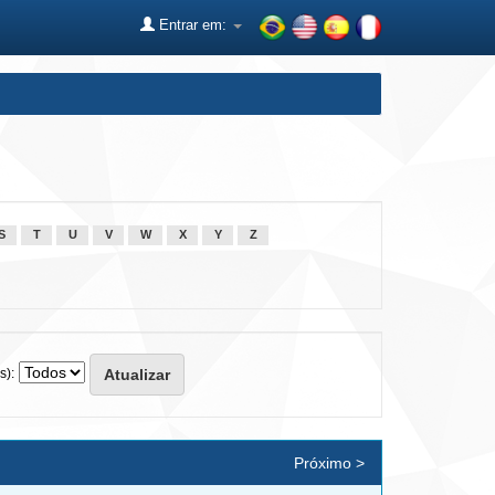
Entrar em:
S
T
U
V
W
X
Y
Z
s):
Próximo >