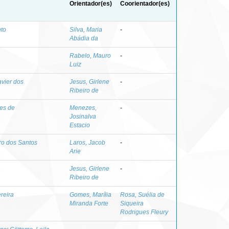
Orientador(es)
Coorientador(es)
nto
Silva, Maria
-
Abádia da
Rabelo, Mauro
-
Luiz
avier dos
Jesus, Girlene
-
Ribeiro de
es de
Menezes,
-
Josinalva
Estacio
ro dos Santos
Laros, Jacob
-
Arie
a
Jesus, Girlene
-
Ribeiro de
reira
Gomes, Marília
Rosa, Suélia de
Miranda Forte
Siqueira
Rodrigues Fleury