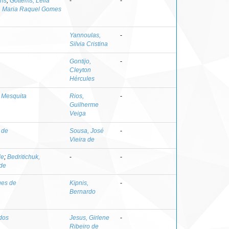
ins
;
Göttems, Leila
-
-
, Maria Raquel Gomes
Yannoulas,
-
Silvia Cristina
Gontijo,
-
Cleyton
Hércules
 Mesquita
Rios,
-
Guilherme
Veiga
 de
Sousa, José
-
Vieira de
de
;
Bedritichuk,
-
-
de
ues de
Kipnis,
-
Bernardo
dos
Jesus, Girlene
-
Ribeiro de