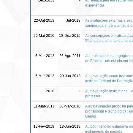
Dez-2013
-
Aprendizagem em saúde menta
experiência
22-Out-2013
Jul-2013
As avaliações externas e seus
comparada entre a União e o
26-Mai-2016
18-Dez-2015
As concepções e práticas ava
5º ano do ensino fundamental
6-Mar-2012
26-Ago-2011
Aulas de apoio pedagógico em
de Brasília : um estudo em le
5-Mar-2013
29-Jun-2012
Autoavaliação como instrumen
Instituto Federal de Educaçã
2018
-
Autoavaliação institucional :
professor
11-Mar-2011
30-Mar-2010
A autoavaliação proposta pe
profissional e tecnológica : 
Gerais
18-Fev-2019
18-Jun-2018
Autoconceito do estudante de
instrumento de medida