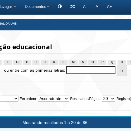
Navegar
Documentos
A-
A
A+
NAL DA UNB
ção educacional
F
G
H
I
J
K
L
M
N
O
P
Q
R
ou entre com as primeiras letras:
Em ordem:
Resultados/Página
Registro(
Mostrando resultados 1 a 20 de 86