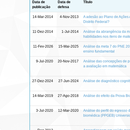
Data de
Data de
Título
publicação
defesa
14-Mar-2014
4-Nov-2013
A adesão ao Plano de Ações A
Distrito Federal?
11-Dez-2014
1-Jul-2014
Análise da abrangência da m
habilidades nos itens de mat
11-Fev-2026
15-Mai-2025
Análise da meta 7 do PNE 20
ensino fundamental
9-Jul-2020
20-Nov-2017
Análise das concepções de pr
a avaliação em matemática
27-Dez-2024
27-Jun-2024
Análise de diagnóstico cogni
14-Mar-2019
27-Ago-2018
Análise do efeito da Prova Br
3-Jul-2020
12-Mar-2020
Análise do perfil do egress
biomédica (PPGEB) Universi