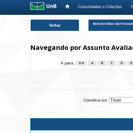
Comunidades e Coleções
Skip
REPOSITÓRIO INSTITUCIO
Voltar
navigation
Navegando por Assunto Avalia
Ir para:
0-9
A
B
C
D
E
Classificar por: