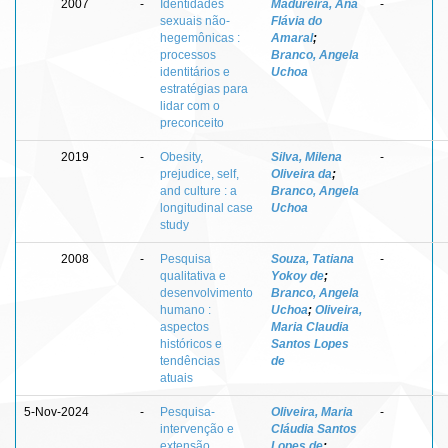
2007
-
Identidades
Madureira, Ana
-
sexuais não-
Flávia do
hegemônicas :
Amaral
;
processos
Branco, Angela
identitários e
Uchoa
estratégias para
lidar com o
preconceito
2019
-
Obesity,
Silva, Milena
-
prejudice, self,
Oliveira da
;
and culture : a
Branco, Angela
longitudinal case
Uchoa
study
2008
-
Pesquisa
Souza, Tatiana
-
qualitativa e
Yokoy de
;
desenvolvimento
Branco, Angela
humano :
Uchoa
;
Oliveira,
aspectos
Maria Claudia
históricos e
Santos Lopes
tendências
de
atuais
5-Nov-2024
-
Pesquisa-
Oliveira, Maria
-
intervenção e
Cláudia Santos
extensão
Lopes de
;