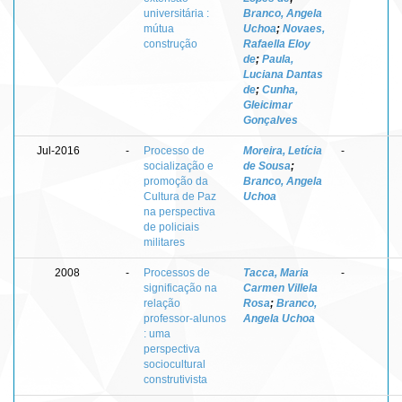
universitária :
Branco, Angela
mútua
Uchoa
;
Novaes,
construção
Rafaella Eloy
de
;
Paula,
Luciana Dantas
de
;
Cunha,
Gleicimar
Gonçalves
Jul-2016
-
Processo de
Moreira, Letícia
-
socialização e
de Sousa
;
promoção da
Branco, Angela
Cultura de Paz
Uchoa
na perspectiva
de policiais
militares
2008
-
Processos de
Tacca, Maria
-
significação na
Carmen Villela
relação
Rosa
;
Branco,
professor-alunos
Angela Uchoa
: uma
perspectiva
sociocultural
construtivista