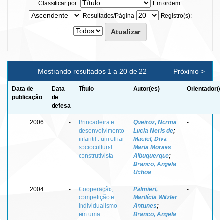
Classificar por:
Em ordem:
Resultados/Página
Registro(s):
Mostrando resultados 1 a 20 de 22
Próximo >
Data de
Data
Título
Autor(es)
Orientador(
publicação
de
defesa
2006
-
Brincadeira e
Queiroz, Norma
-
desenvolvimento
Lucia Neris de
;
infantil : um olhar
Maciel, Diva
sociocultural
Maria Moraes
construtivista
Albuquerque
;
Branco, Angela
Uchoa
2004
-
Cooperação,
Palmieri,
-
competição e
Marilícia Witzler
individualismo
Antunes
;
em uma
Branco, Angela