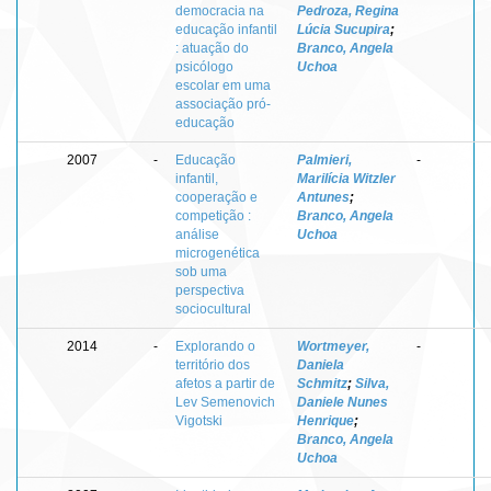
democracia na
Pedroza, Regina
educação infantil
Lúcia Sucupira
;
: atuação do
Branco, Angela
psicólogo
Uchoa
escolar em uma
associação pró-
educação
2007
-
Educação
Palmieri,
-
infantil,
Marilícia Witzler
cooperação e
Antunes
;
competição :
Branco, Angela
análise
Uchoa
microgenética
sob uma
perspectiva
sociocultural
2014
-
Explorando o
Wortmeyer,
-
território dos
Daniela
afetos a partir de
Schmitz
;
Silva,
Lev Semenovich
Daniele Nunes
Vigotski
Henrique
;
Branco, Angela
Uchoa