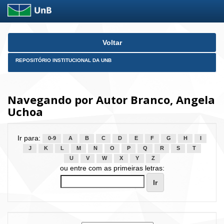
Skip
Voltar
navigation
REPOSITÓRIO INSTITUCIONAL DA UNB
Navegando por Autor Branco, Angela
Uchoa
Ir para:
0-9
A
B
C
D
E
F
G
H
I
J
K
L
M
N
O
P
Q
R
S
T
U
V
W
X
Y
Z
ou entre com as primeiras letras: