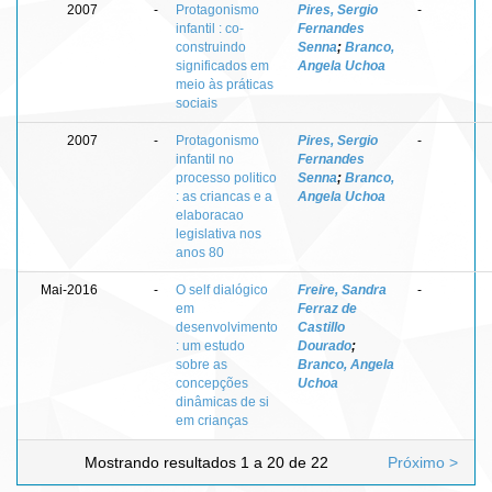
2007
-
Protagonismo
Pires, Sergio
-
infantil : co-
Fernandes
construindo
Senna
;
Branco,
significados em
Angela Uchoa
meio às práticas
sociais
2007
-
Protagonismo
Pires, Sergio
-
infantil no
Fernandes
processo politico
Senna
;
Branco,
: as criancas e a
Angela Uchoa
elaboracao
legislativa nos
anos 80
Mai-2016
-
O self dialógico
Freire, Sandra
-
em
Ferraz de
desenvolvimento
Castillo
: um estudo
Dourado
;
sobre as
Branco, Angela
concepções
Uchoa
dinâmicas de si
em crianças
Mostrando resultados 1 a 20 de 22
Próximo >