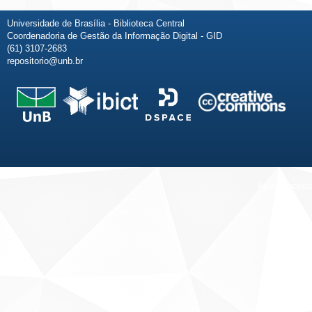
Universidade de Brasília - Biblioteca Central
Coordenadoria de Gestão da Informação Digital - GID
(61) 3107-2683
repositorio@unb.br
Fale conosco
Sobre