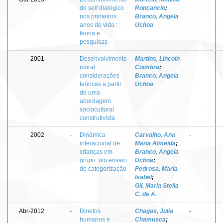
do self dialógico
Roncancio
;
nos primeiros
Branco, Angela
anos de vida :
Uchoa
teoria e
pesquisas
2001
-
Desenvolvimento
Martins, Lincoln
-
moral :
Coimbra
;
considerações
Branco, Angela
teóricas a partir
Uchoa
de uma
abordagem
sociocultural
construtivista
2002
-
Dinâmica
Carvalho, Ana
-
interacional de
Maria Almeida
;
crianças em
Branco, Angela
grupo: um ensaio
Uchoa
;
de categorização
Pedrosa, Maria
Isabel
;
Gil, Maria Stella
C. de A.
Abr-2012
-
Direitos
Chagas, Julia
-
humanos e
Chamusca
;