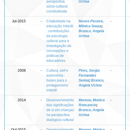
perspectiva
Uchoa
sócio-cultural
construtivista
Jul-2015
-
Criatividade na
Neves-Pereira,
-
educação infantil
Mônica Souza
;
: contribuições
Branco, Angela
da psicologia
Uchoa
cultural para a
investigação de
concepções e
práticas de
educadores
2008
-
Cultura, self e
Pires, Sergio
-
autonomia :
Fernandes
bases para o
Senna
;
Branco,
protagonismo
Angela Uchoa
infantil
2014
-
Desenvolvimento
Moreno, Monica
-
das significações
Roncancio
;
de si em crianças
Branco, Angela
na perspectiva
Uchoa
dialógico-cultural
Out-2015
-
Desenvolvimento
Moreno, Mónica
-