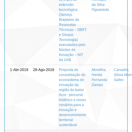
extensão
da Silva
tecnológica
Figueiredo
(Serviço
Brasileiro de
Respostas
Técnicas – SBRT
e Disque
Tecnologia)
executados pelo
Núcleo de
Inovação – NIT
da UnB
1-Abr-2019
28-Ago-2018
Proposta de
Montilha,
Carvalho,
consolidação do
Herika
Sônia Mari
ecossistema de
Fernanda
Salles
inovação da
Dantas
região do baixo
Acre : percurso
histórico e novos
cenários para a
inovação e
desenvolvimento
territorial
sustentável