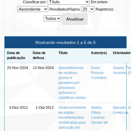
Classificar por:
Em ordem:
Resultados/Página
Registro(s):
Mostrando resultados 1 a 6 de 6
Data de
Data de
Título
Autor(es)
Orientador
publicação
defesa
25-Nov-2024
12-Nov-2024
Aproveitamento
Dutra,
Suarez, Pa
de resíduos
Romulo
Anselmo Zi
graxos e
Coriolano
paralelos por
processos
químicos e
catalíticos verdes
3-Dez-2012
1-Out-2012
Desenvolvimento
Mattos,
Macedo, Ju
de argilas
Flávia
Lemos de
montmorilonitas
Cardoso
modificadas para
Genaro de
aplicação em