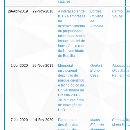
catálise
29-Abr-2019
29-Nov-2018
A interação entre
Borges,
Carmo, Tali
ICTS e empresas
Polyana
Souza
no
de
desenvolvimento
Almeida
da propriedade
intelectual, sob o
impacto da lei de
inovação : o caso
da Universidade
de Brasília
1-Jul-2020
29-Nov-2019
Memorial
Goulart,
Albuquerqu
institucional
Bruno
Olga Maria
descritivo do
Cesar
Ramalho d
parque científico
e tecnológico da
Universidade de
Brasília 2007-
2019 : uma área
de inovação da
UnB
7-Jul-2020
14-Fev-2020
Panorama e
Matos,
Conceição,
desafios dos
Eduardo
Maria Hos
serviços de
Henrique