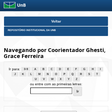
Skip
Voltar
navigation
REPOSITÓRIO INSTITUCIONAL DA UNB
Navegando por Coorientador Ghesti,
Grace Ferreira
Ir para:
0-9
A
B
C
D
E
F
G
H
I
J
K
L
M
N
O
P
Q
R
S
T
U
V
W
X
Y
Z
ou entre com as primeiras letras: