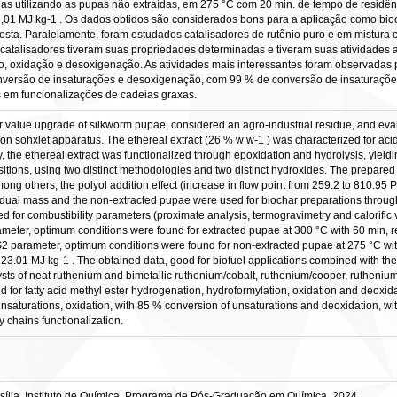
as utilizando as pupas não extraídas, em 275 °C com 20 min. de tempo de residê
23,01 MJ kg-1 . Os dados obtidos são considerados bons para a aplicação como bi
roposta. Paralelamente, foram estudados catalisadores de rutênio puro e em mistura
s catalisadores tiveram suas propriedades determinadas e tiveram suas atividades
ão, oxidação e desoxigenação. As atividades mais interessantes foram observada
versão de insaturações e desoxigenação, com 99 % de conversão de insaturações 
 em funcionalizações de cadeias graxas.
or value upgrade of silkworm pupae, considered an agro-industrial residue, and eval
n sohxlet apparatus. The ethereal extract (26 % w w-1 ) was characterized for acidi
 the ethereal extract was functionalized through epoxidation and hydrolysis, yieldi
tions, using two distinct methodologies and two distinct hydroxides. The prepared 
ng others, the polyol addition effect (increase in flow point from 259.2 to 810.95 Pa
esidual mass and the non-extracted pupae were used for biochar preparations thro
d for combustibility parameters (proximate analysis, termogravimetry and calorific 
ameter, optimum conditions were found for extracted pupae at 300 °C with 60 min, re
 S2 parameter, optimum conditions were found for non-extracted pupae at 275 °C with
 23.01 MJ kg-1 . The obtained data, good for biofuel applications combined with the
lysts of neat ruthenium and bimetallic ruthenium/cobalt, ruthenium/cooper, ruthen
 for fatty acid methyl ester hydrogenation, hydroformylation, oxidation and deoxidat
nsaturations, oxidation, with 85 % conversion of unsaturations and deoxidation, wi
ty chains functionalization.
sília, Instituto de Química, Programa de Pós-Graduação em Química, 2024.