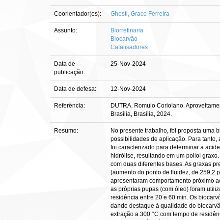
Coorientador(es):
Ghesti, Grace Ferreira
Assunto:
Biorrefinaria
Biocarvão
Catalisadores
Data de
25-Nov-2024
publicação:
Data de defesa:
12-Nov-2024
Referência:
DUTRA, Romulo Coriolano. Aproveitamento
Brasília, Brasília, 2024.
Resumo:
No presente trabalho, foi proposta uma b
possibilidades de aplicação. Para tanto,
foi caracterizado para determinar a acid
hidrólise, resultando em um poliol graxo.
com duas diferentes bases. As graxas pre
(aumento do ponto de fluidez, de 259,2 
apresentaram comportamento próximo ao e
as próprias pupas (com óleo) foram util
residência entre 20 e 60 min. Os biocarv
dando destaque à qualidade do biocarvão
extração a 300 °C com tempo de residênc