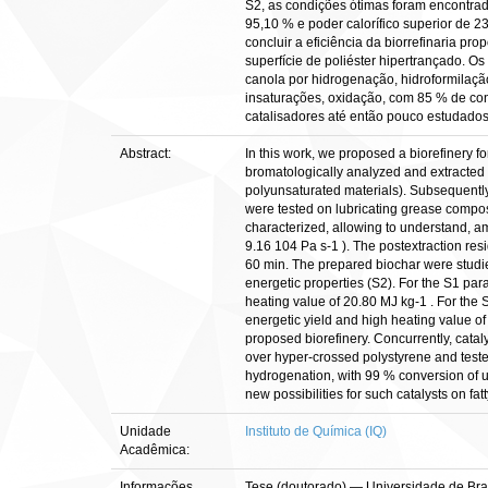
S2, as condições ótimas foram encontrad
95,10 % e poder calorífico superior de 
concluir a eficiência da biorrefinaria p
superfície de poliéster hipertrançado. O
canola por hidrogenação, hidroformilaç
insaturações, oxidação, com 85 % de con
catalisadores até então pouco estudados
Abstract:
In this work, we proposed a biorefinery f
bromatologically analyzed and extracted o
polyunsaturated materials). Subsequently,
were tested on lubricating grease composi
characterized, allowing to understand, amo
9.16 104 Pa s-1 ). The postextraction r
60 min. The prepared biochar were studie
energetic properties (S2). For the S1 par
heating value of 20.80 MJ kg-1 . For the
energetic yield and high heating value of
proposed biorefinery. Concurrently, cata
over hyper-crossed polystyrene and tested
hydrogenation, with 99 % conversion of u
new possibilities for such catalysts on fat
Unidade
Instituto de Química (IQ)
Acadêmica:
Informações
Tese (doutorado) — Universidade de Bra