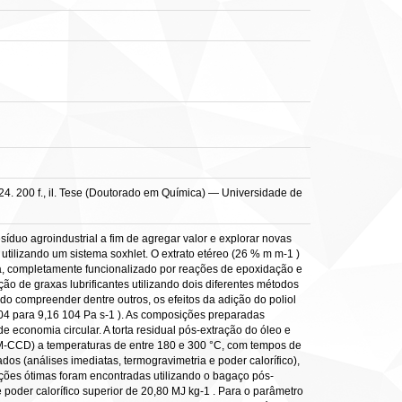
4. 200 f., il. Tese (Doutorado em Química) — Universidade de
íduo agroindustrial a fim de agregar valor e explorar novas
 utilizando um sistema soxhlet. O extrato etéreo (26 % m m-1 )
ida, completamente funcionalizado por reações de epoxidação e
ição de graxas lubrificantes utilizando dois diferentes métodos
do compreender dentre outros, os efeitos da adição do poliol
104 para 9,16 104 Pa s-1 ). As composições preparadas
economia circular. A torta residual pós-extração do óleo e
(RSM-CCD) a temperaturas de entre 180 e 300 °C, com tempos de
os (análises imediatas, termogravimetria e poder calorífico),
ções ótimas foram encontradas utilizando o bagaço pós-
oder calorífico superior de 20,80 MJ kg-1 . Para o parâmetro