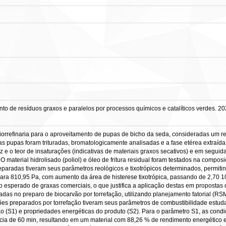
 de resíduos graxos e paralelos por processos químicos e catalíticos verdes. 202
iorrefinaria para o aproveitamento de pupas de bicho da seda, consideradas um res
 as pupas foram trituradas, bromatologicamente analisadas e a fase etérea extraída
ez e o teor de insaturações (indicativas de materiais graxos secativos) e em segu
 O material hidrolisado (poliol) e óleo de fritura residual foram testados na compos
paradas tiveram seus parâmetros reológicos e tixotrópicos determinados, permitin
para 810,95 Pa, com aumento da área de histerese tixotrópica, passando de 2,70 
sperado de graxas comerciais, o que justifica a aplicação destas em propostas de 
izadas no preparo de biocarvão por torrefação, utilizando planejamento fatorial 
ões preparados por torrefação tiveram seus parâmetros de combustibilidade estudad
 (S1) e propriedades energéticas do produto (S2). Para o parâmetro S1, as condi
ia de 60 min, resultando em um material com 88,26 % de rendimento energético e p