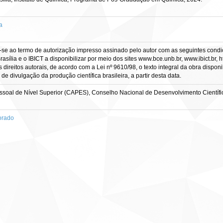
a
-se ao termo de autorização impresso assinado pelo autor com as seguintes condiçõ
asília e o IBICT a disponibilizar por meio dos sites www.bce.unb.br, www.ibict.br, h
direitos autorais, de acordo com a Lei nº 9610/98, o texto integral da obra dispon
 de divulgação da produção científica brasileira, a partir desta data.
soal de Nível Superior (CAPES), Conselho Nacional de Desenvolvimento Científi
orado