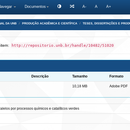
Navegar
Documentos
A-
A
A+
NAL DA UNB
PRODUÇÃO ACADÊMICA E CIENTÍFICA
TESES, DISSERTAÇÕES E PRO
 item:
http://repositorio.unb.br/handle/10482/51020
Descrição
Tamanho
Formato
10,18 MB
Adobe PDF
lelos por processos químicos e catalíticos verdes