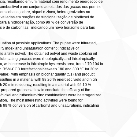
ncia, resultando em um material com rendimento energético de
ocombustível e em conjunto aos dados das graxas nos permite
 com cobalto, cobre, níquel e zinco, heterogenizados na
 avaliadas em reações de funcionalização de biodiesel de
s para a hidrogenação, como 99 % de conversão de
e de carbonilas., indicando um novo horizonte para tais
uation of possible applications. The pupae were triturated,
ty index and unsaturation content (indicative of
ng a fatty polyol. The obtained polyol and waste cooking oil
lubricating greases were rheologically and thixotropically
, with increase in thixotropic hysteresis area, from 2.70 104 to
ugh RSM-CCD torrefactions between 180 and 300 °C for 20 to
value), with emphasis on biochar quality (S1) and product
sulting in a material with 88.26 % energetic yield and high
 20 min residency, resulting in a material with 95.10 %
 prepared greases allow to conclude the efficacy of the
ium/nickel and ruthenium/zinc combinations were heterogenized
ion. The most interesting activities were found for
th 99 % conversion of carbonyl and unsaturations, indicating