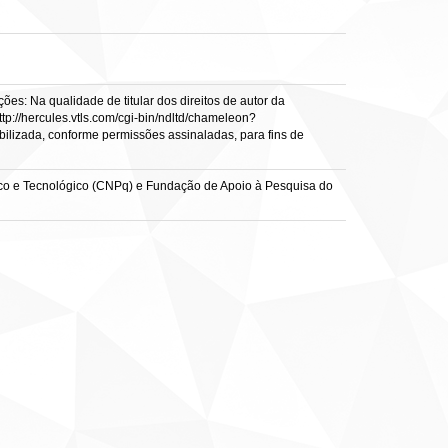
es: Na qualidade de titular dos direitos de autor da
ttp://hercules.vtls.com/cgi-bin/ndltd/chameleon?
ibilizada, conforme permissões assinaladas, para fins de
co e Tecnológico (CNPq) e Fundação de Apoio à Pesquisa do