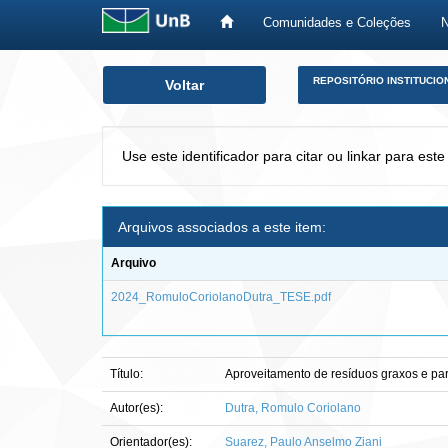
Comunidades e Coleções
Skip
REPOSITÓRIO INSTITUCIO
Voltar
navigation
Use este identificador para citar ou linkar para este
Arquivos associados a este item:
Arquivo
2024_RomuloCoriolanoDutra_TESE.pdf
Título:
Aproveitamento de resíduos graxos e para
Autor(es):
Dutra, Romulo Coriolano
Orientador(es):
Suarez, Paulo Anselmo Ziani