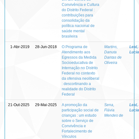
Convivência e Cultura
do Distrito Federal :
contribuições para
consolidação da
política nacional de
saúde mental
brasileira
1-Abr-2019
28-Jun-2018
O Programa de
Martins,
Leal,
Atendimento aos
Danuta
Lucia
Egressos da Medida
Dantas de
Socioeducativa de
Oliveira
Internação no Distrito
Federal no contexto
da ofensiva neoliberal
: descortinando a
realidade do Distrito
Federal
21-Out-2025
29-Mai-2025
A promoção da
Sena,
Leal,
participação social de
Flávia
Lucia
crianças : um estudo
Mendes de
sobre o Serviço de
Convivência e
Fortalecimento de
Vínculos