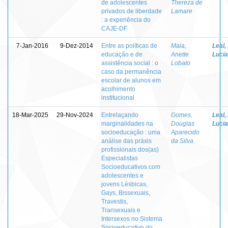
de adolescentes
Thereza de
privados de liberdade
Lamare
: a experiência do
CAJE-DF
7-Jan-2016
9-Dez-2014
Entre as políticas de
Maia,
Leal,
educação e de
Anette
Lucia
assistência social : o
Lobato
caso da permanência
escolar de alunos em
acolhimento
institucional
18-Mar-2025
29-Nov-2024
Entrelaçando
Gomes,
Leal,
marginalidades na
Douglas
Lucia
socioeducação : uma
Aparecido
análise das práxis
da Silva
profissionais dos(as)
Especialistas
Socioeducativos com
adolescentes e
jovens Lésbicas,
Gays, Bissexuais,
Travestis,
Transexuais e
Intersexos no Sistema
Socioeducativo do