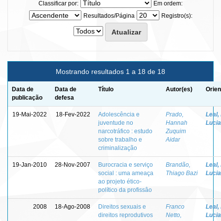
Classificar por:
Em ordem:
Resultados/Página
Registro(s):
Mostrando resultados 1 a 18 de 18
Data de
Data de
Título
Autor(es)
Orien
publicação
defesa
19-Mai-2022
18-Fev-2022
Adolescência e
Prado,
Leal,
juventude no
Hannah
Lucia
narcotráfico : estudo
Zuquim
sobre trabalho e
Aidar
criminalização
19-Jan-2010
28-Nov-2007
Burocracia e serviço
Brandão,
Leal,
social : uma ameaça
Thiago Bazi
Lucia
ao projeto ético-
político da profissâo
2008
18-Ago-2008
Direitos sexuais e
Franco
Leal,
direitos reprodutivos
Netto,
Lucia