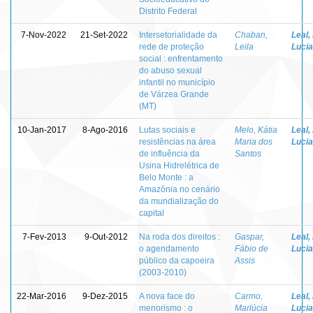
Distrito Federal
7-Nov-2022
21-Set-2022
Intersetorialidade da
Chaban,
Leal,
rede de proteção
Leila
Lucia
social : enfrentamento
do abuso sexual
infantil no município
de Várzea Grande
(MT)
10-Jan-2017
8-Ago-2016
Lutas sociais e
Melo, Kátia
Leal,
resistências na área
Maria dos
Lucia
de influência da
Santos
Usina Hidrelétrica de
Belo Monte : a
Amazônia no cenário
da mundialização do
capital
7-Fev-2013
9-Out-2012
Na roda dos direitos :
Gaspar,
Leal,
o agendamento
Fábio de
Lucia
público da capoeira
Assis
(2003-2010)
22-Mar-2016
9-Dez-2015
A nova face do
Carmo,
Leal,
menorismo : o
Marlúcia
Lucia