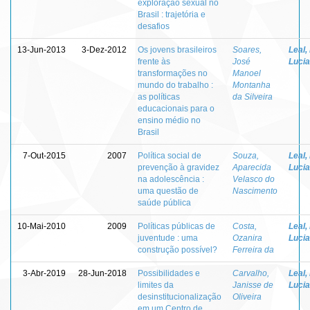
exploração sexual no
Brasil : trajetória e
desafios
13-Jun-2013
3-Dez-2012
Os jovens brasileiros
Soares,
Leal,
frente às
José
Lucia
transformações no
Manoel
mundo do trabalho :
Montanha
as políticas
da Silveira
educacionais para o
ensino médio no
Brasil
7-Out-2015
2007
Política social de
Souza,
Leal,
prevenção à gravidez
Aparecida
Lucia
na adolescência :
Velasco do
uma questão de
Nascimento
saúde pública
10-Mai-2010
2009
Políticas públicas de
Costa,
Leal,
juventude : uma
Ozanira
Lucia
construção possível?
Ferreira da
3-Abr-2019
28-Jun-2018
Possibilidades e
Carvalho,
Leal,
limites da
Janisse de
Lucia
desinstitucionalização
Oliveira
em um Centro de