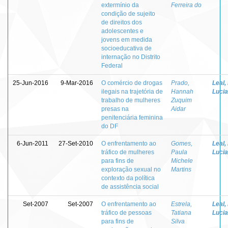
extermínio da
Ferreira do
condição de sujeito
de direitos dos
adolescentes e
jovens em medida
socioeducativa de
internação no Distrito
Federal
25-Jun-2016
9-Mar-2016
O comércio de drogas
Prado,
Leal,
ilegais na trajetória de
Hannah
Lucia
trabalho de mulheres
Zuquim
presas na
Aidar
penitenciária feminina
do DF
6-Jun-2011
27-Set-2010
O enfrentamento ao
Gomes,
Leal,
tráfico de mulheres
Paula
Lucia
para fins de
Michele
exploração sexual no
Martins
contexto da política
de assistência social
Set-2007
Set-2007
O enfrentamento ao
Estrela,
Leal,
tráfico de pessoas
Tatiana
Lucia
para fins de
Silva