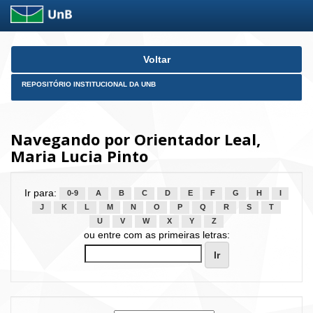
Skip
Voltar
navigation
REPOSITÓRIO INSTITUCIONAL DA UNB
Navegando por Orientador Leal,
Maria Lucia Pinto
Ir para:
0-9
A
B
C
D
E
F
G
H
I
J
K
L
M
N
O
P
Q
R
S
T
U
V
W
X
Y
Z
ou entre com as primeiras letras: