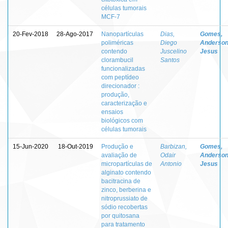
células tumorais
MCF-7
20-Fev-2018
28-Ago-2017
Nanopartículas
Dias,
Gomes,
poliméricas
Diego
Anderson
contendo
Juscelino
Jesus
clorambucil
Santos
funcionalizadas
com peptídeo
direcionador :
produção,
caracterização e
ensaios
biológicos com
células tumorais
15-Jun-2020
18-Out-2019
Produção e
Barbizan,
Gomes,
avaliação de
Odair
Anderson
micropartículas de
Antonio
Jesus
alginato contendo
bacitracina de
zinco, berberina e
nitroprussiato de
sódio recobertas
por quitosana
para tratamento