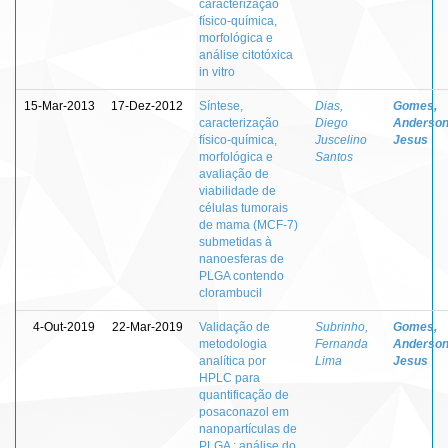
caracterização
físico-química,
morfológica e
análise citotóxica
in vitro
15-Mar-2013
17-Dez-2012
Síntese,
Dias,
Gomes,
caracterização
Diego
Anderson
físico-química,
Juscelino
Jesus
morfológica e
Santos
avaliação de
viabilidade de
células tumorais
de mama (MCF-7)
submetidas à
nanoesferas de
PLGA contendo
clorambucil
4-Out-2019
22-Mar-2019
Validação de
Subrinho,
Gomes,
metodologia
Fernanda
Anderson
analítica por
Lima
Jesus
HPLC para
quantificação de
posaconazol em
nanopartículas de
PLGA : análise do