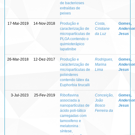
de bacterioses
extraídas de
peixes
17-Mai-2019
14-Nov-2018
Produção e
Costa,
Gomes,
caracterização de
Cristiane
Anderson
micropartículas de
da Luz
Jesus
PLGA contendo o
quimioterápico
lapatinibe
26-Mar-2018
12-Dez-2017
Produção e
Rodrigues,
Gomes,
caracterização de
Marina
Anderson
micropartículas de
Lima
Jesus
poliésteres
contendo látex da
Euphorbia tirucalli
3-Jul-2023
25-Fev-2019
Riboflavina
Conceição,
Gomes,
associada a
João
Anderson
nanopartículas de
Bosco
Jesus
ácido poli-lático
Ferreira da
carregadas com
tamoxifeno e
melatonina :
síntese,