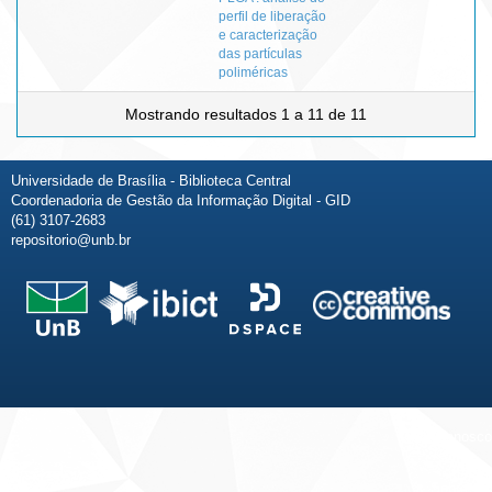
perfil de liberação
e caracterização
das partículas
poliméricas
Mostrando resultados 1 a 11 de 11
Universidade de Brasília - Biblioteca Central
Coordenadoria de Gestão da Informação Digital - GID
(61) 3107-2683
repositorio@unb.br
Fale conosco
Sobre