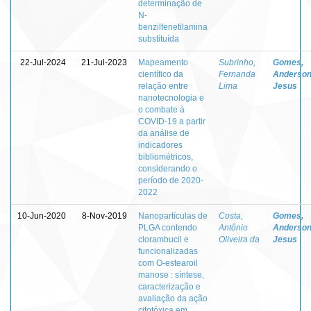
determinação de
N-
benzilfenetilamina
substituída
22-Jul-2024
21-Jul-2023
Mapeamento
Subrinho,
Gomes,
científico da
Fernanda
Anderson
relação entre
Lima
Jesus
nanotecnologia e
o combate à
COVID-19 a partir
da análise de
indicadores
bibliométricos,
considerando o
período de 2020-
2022
10-Jun-2020
8-Nov-2019
Nanopartículas de
Costa,
Gomes,
PLGA contendo
Antônio
Anderson
clorambucil e
Oliveira da
Jesus
funcionalizadas
com O-estearoil
manose : síntese,
caracterização e
avaliação da ação
citotóxica em