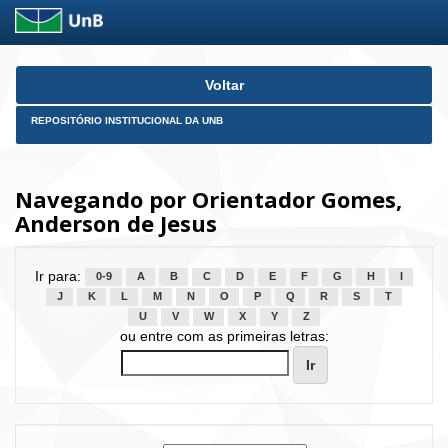
Skip
Voltar
navigation
REPOSITÓRIO INSTITUCIONAL DA UNB
Navegando por Orientador Gomes,
Anderson de Jesus
Ir para:
0-9
A
B
C
D
E
F
G
H
I
J
K
L
M
N
O
P
Q
R
S
T
U
V
W
X
Y
Z
ou entre com as primeiras letras: