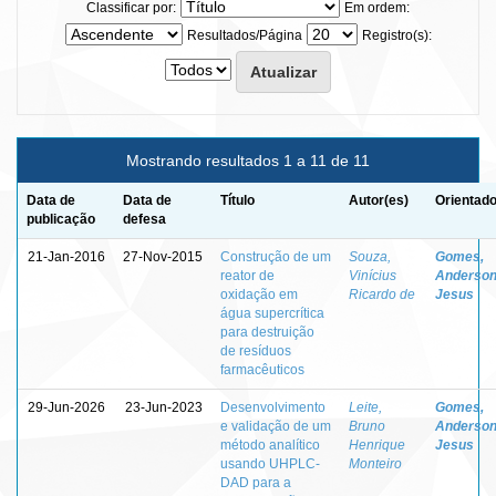
Classificar por:
Em ordem:
Resultados/Página
Registro(s):
Mostrando resultados 1 a 11 de 11
Data de
Data de
Título
Autor(es)
Orientado
publicação
defesa
21-Jan-2016
27-Nov-2015
Construção de um
Souza,
Gomes,
reator de
Vinícius
Anderson
oxidação em
Ricardo de
Jesus
água supercrítica
para destruição
de resíduos
farmacêuticos
29-Jun-2026
23-Jun-2023
Desenvolvimento
Leite,
Gomes,
e validação de um
Bruno
Anderson
método analítico
Henrique
Jesus
usando UHPLC-
Monteiro
DAD para a