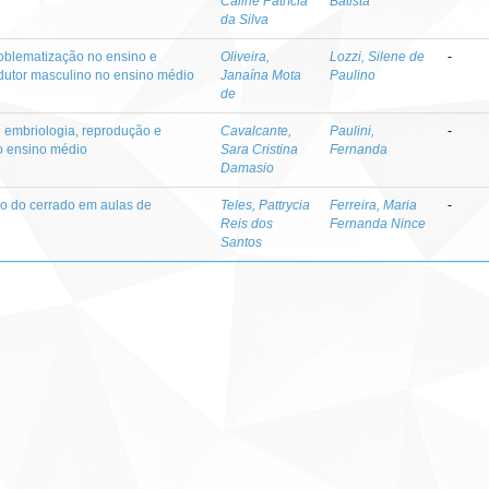
Caline Patrícia
Batista
da Silva
roblematização no ensino e
Oliveira,
Lozzi, Silene de
-
dutor masculino no ensino médio
Janaína Mota
Paulino
de
e embriologia, reprodução e
Cavalcante,
Paulini,
-
o ensino médio
Sara Cristina
Fernanda
Damasio
do do cerrado em aulas de
Teles, Pattrycia
Ferreira, Maria
-
Reis dos
Fernanda Nince
Santos