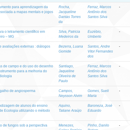
strumento para aprendizagem da
Rocha,
Ferraz, Marcos
-
ssociada a mapas mentais e jogos
Jacqueline
Antônio dos
Dantas Torres
Santos Silva
da
a o letramento científico em
Silva, Patricia
Euzébio,
-
iro – MG
Medeiros da
Umberto
avaliações externas : diálogos
Bezerra, Luana
Santos, Andre
-
Gomide
Vitor Fernandes
dos
las de campo e do uso do desenho
Santiago,
Ferraz, Marcos
-
 instrumento para a melhoria do
Jaqueline
Antônio dos
iologia
Oliveira de
Santos Silva
Paulo
 galho de angiosperma
Campos,
Gomes, Sueli
-
Neysson Alvim
Maria
ndizagem de alunos do ensino
Aquino,
Baroneza, José
-
e Ecologia utilizando o método
Tatiane Araújo
Eduardo
o de fungos sob a perspectiva
Menezes,
Pinho, Danilo
-