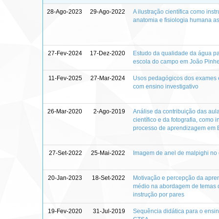
28-Ago-2023
29-Ago-2022
A ilustração científica como in
anatomia e fisiologia humana a
27-Fev-2024
17-Dez-2020
Estudo da qualidade da água par
escola do campo em João Pinhe
11-Fev-2025
27-Mar-2024
Usos pedagógicos dos exames e 
com ensino investigativo
26-Mar-2020
2-Ago-2019
Análise da contribuição das au
científico e da fotografia, como
processo de aprendizagem em B
27-Set-2022
25-Mai-2022
Imagem de anel de malpighi no
20-Jan-2023
18-Set-2022
Motivação e percepção da apre
médio na abordagem de temas d
instrução por pares
19-Fev-2020
31-Jul-2019
Sequência didática para o ensin