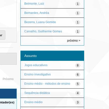
Belmonte, Luiz
1
Bernardes, Andréa
1
Bezerra, Luana Gomide
1
Carvalho, Guilherme Gomes
1
próximo >
Assunto
Jogos educativos
8
Ensino investigativo
6
Próximo
Ensino médio - métodos de ensino
5
Sequência didática
4
Ensino médio
3
ntador(es)