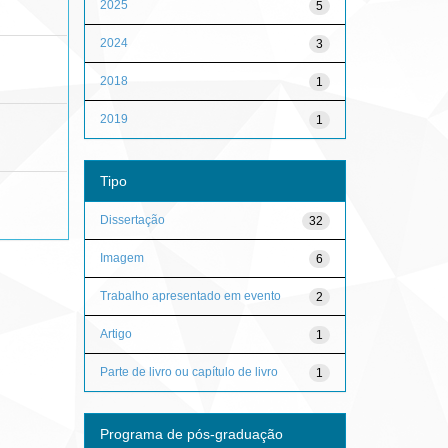
2025
5
2024
3
2018
1
2019
1
Tipo
Dissertação
32
Imagem
6
Trabalho apresentado em evento
2
Artigo
1
Parte de livro ou capítulo de livro
1
Programa de pós-graduação