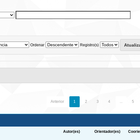
Ordenar
Registro(s)
Anterior
1
2
3
4
...
5
Autor(es)
Orientador(es)
Coorie