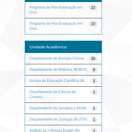
Programa de Pós-Graduação em
22
Ensi...
Programa de Pós-Graduação em
10
Ensi...
Unidade Acadêmica
Departamento de Biologia Celular ...
30
Departamento de Botânica (IB BOT)
6
Núcleo de Educação Científica (IB...
2
Departamento de Ciência da
1
Comput...
Departamento de Genética e Morfol...
1
Departamento de Zoologia (IB ZOO)
1
Instituto de Ciências Exatas (IE)
1