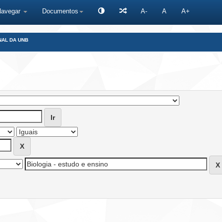
Navegar
Documentos
A-
A
A+
NAL DA UNB