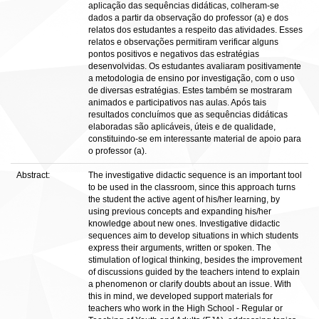
aplicação das sequências didáticas, colheram-se
dados a partir da observação do professor (a) e dos
relatos dos estudantes a respeito das atividades. Esses
relatos e observações permitiram verificar alguns
pontos positivos e negativos das estratégias
desenvolvidas. Os estudantes avaliaram positivamente
a metodologia de ensino por investigação, com o uso
de diversas estratégias. Estes também se mostraram
animados e participativos nas aulas. Após tais
resultados concluímos que as sequências didáticas
elaboradas são aplicáveis, úteis e de qualidade,
constituindo-se em interessante material de apoio para
o professor (a).
Abstract:
The investigative didactic sequence is an important tool
to be used in the classroom, since this approach turns
the student the active agent of his/her learning, by
using previous concepts and expanding his/her
knowledge about new ones. Investigative didactic
sequences aim to develop situations in which students
express their arguments, written or spoken. The
stimulation of logical thinking, besides the improvement
of discussions guided by the teachers intend to explain
a phenomenon or clarify doubts about an issue. With
this in mind, we developed support materials for
teachers who work in the High School - Regular or