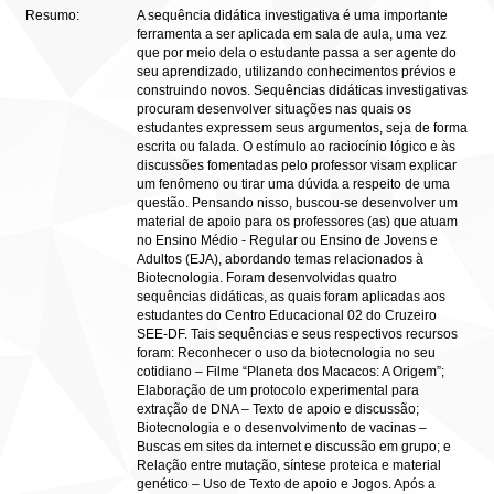
Resumo:
A sequência didática investigativa é uma importante
ferramenta a ser aplicada em sala de aula, uma vez
que por meio dela o estudante passa a ser agente do
seu aprendizado, utilizando conhecimentos prévios e
construindo novos. Sequências didáticas investigativas
procuram desenvolver situações nas quais os
estudantes expressem seus argumentos, seja de forma
escrita ou falada. O estímulo ao raciocínio lógico e às
discussões fomentadas pelo professor visam explicar
um fenômeno ou tirar uma dúvida a respeito de uma
questão. Pensando nisso, buscou-se desenvolver um
material de apoio para os professores (as) que atuam
no Ensino Médio - Regular ou Ensino de Jovens e
Adultos (EJA), abordando temas relacionados à
Biotecnologia. Foram desenvolvidas quatro
sequências didáticas, as quais foram aplicadas aos
estudantes do Centro Educacional 02 do Cruzeiro
SEE-DF. Tais sequências e seus respectivos recursos
foram: Reconhecer o uso da biotecnologia no seu
cotidiano – Filme “Planeta dos Macacos: A Origem”;
Elaboração de um protocolo experimental para
extração de DNA – Texto de apoio e discussão;
Biotecnologia e o desenvolvimento de vacinas –
Buscas em sites da internet e discussão em grupo; e
Relação entre mutação, síntese proteica e material
genético – Uso de Texto de apoio e Jogos. Após a