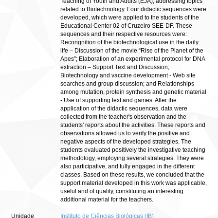
Teaching of Youth and Adults (EJA), addressing topics
related to Biotechnology. Four didactic sequences were
developed, which were applied to the students of the
Educational Center 02 of Cruzeiro SEE-DF. These
sequences and their respective resources were:
Recongnition of the biotechnological use in the daily
life – Discussion of the movie “Rise of the Planet of the
Apes”; Elaboration of an experimental protocol for DNA
extraction – Support Text and Discussion;
Biotechnology and vaccine development - Web site
searches and group discussion; and Relationships
among mutation, protein synthesis and genetic material
- Use of supporting text and games. After the
application of the didactic sequences, data were
collected from the teacher's observation and the
students' reports about the activities. These reports and
observations allowed us to verify the positive and
negative aspects of the developed strategies. The
students evaluated positively the investigative teaching
methodology, employing several strategies. They were
also participative, and fully engaged in the different
classes. Based on these results, we concluded that the
support material developed in this work was applicable,
useful and of quality, constituting an interesting
additional material for the teachers.
Unidade
Instituto de Ciências Biológicas (IB)