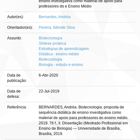
ensino investigativa como material de apoio para
professores do e Ensino Médio
Autor(es):
Bernardes, Andréa
Orientador(es):
Pereira, Ildinete Silva
Assunto:
Biotecnologia
Síntese proteica
Estratégias de aprendizagem
Didática - ensino médio
Biotecnologia
Biologia - estudo e ensino
Data de
6-Abr-2020
publicação:
Data de
22-Jul-2019
defesa:
Referência:
BERNARDES, Andréa. Biotecnologia: proposta de
sequência didática de ensino investigativa como
material de apoio para professores do ensino médio.
2019. 76 f., il. Dissertação (Mestrado Profissional em
Ensino de Biologia) — Universidade de Brasília,
Brasília, 2019.