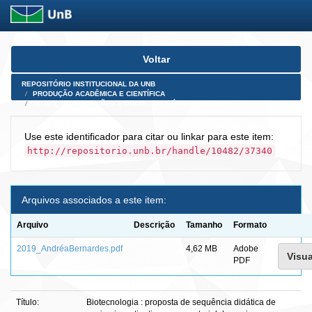
Skip
Voltar
navigation
REPOSITÓRIO INSTITUCIONAL DA UNB
PRODUÇÃO ACADÊMICA E CIENTÍFICA
TESES, DISSERTAÇÕES E PRODUTOS PÓS-DOUTORADO
Use este identificador para citar ou linkar para este item:
http://repositorio.unb.br/handle/10482/37340
Arquivos associados a este item:
Arquivo
Descrição
Tamanho
Formato
2019_AndréaBernardes.pdf
4,62 MB
Adobe
Visua
PDF
Título:
Biotecnologia : proposta de sequência didática de