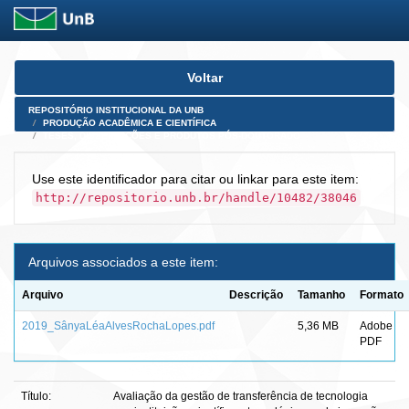
Skip
Voltar
navigation
REPOSITÓRIO INSTITUCIONAL DA UNB
PRODUÇÃO ACADÊMICA E CIENTÍFICA
TESES, DISSERTAÇÕES E PRODUTOS PÓS-DOUTORADO
Use este identificador para citar ou linkar para este item:
http://repositorio.unb.br/handle/10482/38046
Arquivos associados a este item:
Arquivo
Descrição
Tamanho
Formato
2019_SânyaLéaAlvesRochaLopes.pdf
5,36 MB
Adobe
PDF
Título:
Avaliação da gestão de transferência de tecnologia