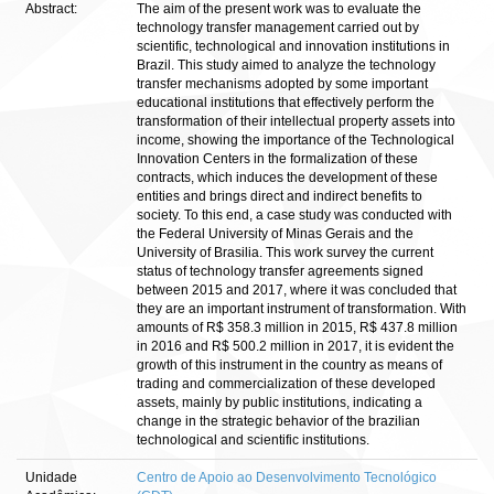
Abstract:
The aim of the present work was to evaluate the
technology transfer management carried out by
scientific, technological and innovation institutions in
Brazil. This study aimed to analyze the technology
transfer mechanisms adopted by some important
educational institutions that effectively perform the
transformation of their intellectual property assets into
income, showing the importance of the Technological
Innovation Centers in the formalization of these
contracts, which induces the development of these
entities and brings direct and indirect benefits to
society. To this end, a case study was conducted with
the Federal University of Minas Gerais and the
University of Brasilia. This work survey the current
status of technology transfer agreements signed
between 2015 and 2017, where it was concluded that
they are an important instrument of transformation. With
amounts of R$ 358.3 million in 2015, R$ 437.8 million
in 2016 and R$ 500.2 million in 2017, it is evident the
growth of this instrument in the country as means of
trading and commercialization of these developed
assets, mainly by public institutions, indicating a
change in the strategic behavior of the brazilian
technological and scientific institutions.
Unidade
Centro de Apoio ao Desenvolvimento Tecnológico