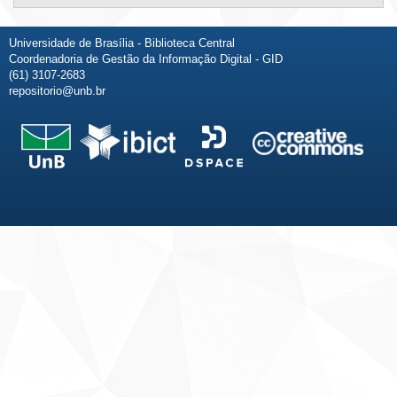
Universidade de Brasília - Biblioteca Central
Coordenadoria de Gestão da Informação Digital - GID
(61) 3107-2683
repositorio@unb.br
Fale conosco
Sobre