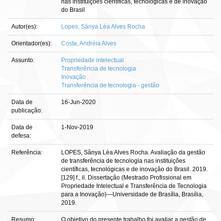
nas instituições científicas, tecnológicas e de inovação
do Brasil
Autor(es):
Lopes, Sânya Léa Alves Rocha
Orientador(es):
Costa, Andréia Alves
Assunto:
Propriedade intelectual
Transferência de tecnologia
Inovação
Transferência de tecnologia - gestão
Data de
16-Jun-2020
publicação:
Data de
1-Nov-2019
defesa:
Referência:
LOPES, Sânya Léa Alves Rocha. Avaliação da gestão
de transferência de tecnologia nas instituições
científicas, tecnológicas e de inovação do Brasil. 2019.
[129] f., il. Dissertação (Mestrado Profissional em
Propriedade Intelectual e Transferência de Tecnologia
para a Inovação)—Universidade de Brasília, Brasília,
2019.
Resumo:
O objetivo do presente trabalho foi avaliar a gestão de