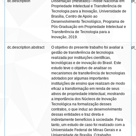
dc.description
Dissertação (mestrado)—Rede Nacional em
pt
Propriedade Intelectual e Transferência de
Tecnologia para a Inovação, Universidade de
Brasília, Centro de Apoio ao
Desenvolvimento Tecnológico, Programa de
Pós-Graduação em Propriedade Intelectual e
Transferência de Tecnologia para a
Inovação, 2019.
dc.description.abstract
O objetivo do presente trabalho foi avaliar a
pt
gestão de transferência de tecnologia
realizada por instituições científicas,
tecnológicas e de inovação do Brasil. Este
estudo teve o objetivo de analisar os
mecanismos de transferência de tecnologias
adotados por algumas importantes
instituições de ensino que realizam de modo
eficaz a transformação em renda de seus
ativos de propriedade intelectual, mostrando
a importância dos Núcleos de Inovação
Tecnológica na formalização desses
contratos, o que induz ao desenvolvimento
dessas entidades e traz direta e
indiretamente benefícios à sociedade. Para
tanto, um estudo de caso foi realizado com a
Universidade Federal de Minas Gerais e a
Universidade de Brasília. O trabalho