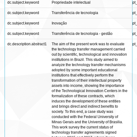
dc.subject.keyword
Propriedade intelectual
pt
dc.subject.keyword
Transferência de tecnologia
pt
dc.subject.keyword
Inovação
pt
dc.subject.keyword
Transferência de tecnologia - gestão
pt
dc.description.abstract1
The aim of the present work was to evaluate
pt
the technology transfer management carried
out by scientific, technological and innovation
institutions in Brazil. This study aimed to
analyze the technology transfer mechanisms
adopted by some important educational
institutions that effectively perform the
transformation of their intellectual property
assets into income, showing the importance
of the Technological Innovation Centers in the
formalization of these contracts, which
induces the development of these entities
and brings direct and indirect benefits to
society. To this end, a case study was
conducted with the Federal University of
Minas Gerais and the University of Brasilia.
This work survey the current status of
technology transfer agreements signed