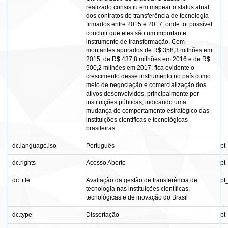
realizado consistiu em mapear o status atual
dos contratos de transferência de tecnologia
firmados entre 2015 e 2017, onde foi possível
concluir que eles são um importante
instrumento de transformação. Com
montantes apurados de R$ 358,3 milhões em
2015, de R$ 437,8 milhões em 2016 e de R$
500,2 milhões em 2017, fica evidente o
crescimento desse instrumento no país como
meio de negociação e comercialização dos
ativos desenvolvidos, principalmente por
instituições públicas, indicando uma
mudança de comportamento estratégico das
instituições científicas e tecnológicas
brasileiras.
dc.language.iso
Português
pt
dc.rights
Acesso Aberto
pt
dc.title
Avaliação da gestão de transferência de
pt
tecnologia nas instituições científicas,
tecnológicas e de inovação do Brasil
dc.type
Dissertação
pt