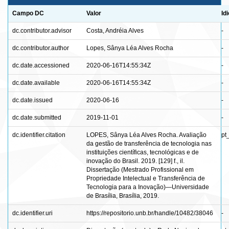
Campo DC
Valor
Id
dc.contributor.advisor
Costa, Andréia Alves
-
dc.contributor.author
Lopes, Sânya Léa Alves Rocha
-
dc.date.accessioned
2020-06-16T14:55:34Z
-
dc.date.available
2020-06-16T14:55:34Z
-
dc.date.issued
2020-06-16
-
dc.date.submitted
2019-11-01
-
dc.identifier.citation
LOPES, Sânya Léa Alves Rocha. Avaliação
pt
da gestão de transferência de tecnologia nas
instituições científicas, tecnológicas e de
inovação do Brasil. 2019. [129] f., il.
Dissertação (Mestrado Profissional em
Propriedade Intelectual e Transferência de
Tecnologia para a Inovação)—Universidade
de Brasília, Brasília, 2019.
dc.identifier.uri
https://repositorio.unb.br/handle/10482/38046
-