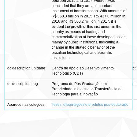
between 2015 and 2017, where it was
concluded that they are an important
instrument of transformation. With amounts of
R$ 358.3 million in 2015, R$ 437.8 million in
2016 and R$ 500.2 million in 2017, it is
evident the growth of this instrument in the
country as means of trading and
commercialization of these developed assets,
mainly by public institutions, indicating a
change in the strategic behavior of the
brazilian technological and scientific
institutions.
dc.description.unidade
Centro de Apoio ao Desenvolvimento
pt
Tecnológico (CDT)
dc.description.ppg
Programa de Pós-Graduação em
pt
Propriedade Intelectual e Transferência de
Tecnologia para a Inovação
Aparece nas coleções:
Teses, dissertações e produtos pós-doutorado