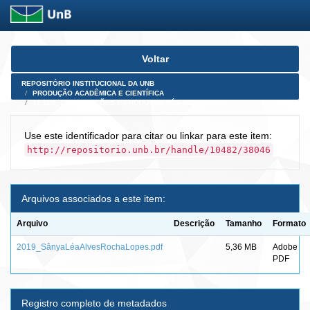
Skip
Voltar
navigation
REPOSITÓRIO INSTITUCIONAL DA UNB
PRODUÇÃO ACADÊMICA E CIENTÍFICA
TESES, DISSERTAÇÕES E PRODUTOS PÓS-DOUTORADO
Use este identificador para citar ou linkar para este item:
http://repositorio.unb.br/handle/10482/38046
Arquivos associados a este item:
Arquivo
Descrição
Tamanho
Formato
2019_SânyaLéaAlvesRochaLopes.pdf
5,36 MB
Adobe
PDF
Registro completo de metadados