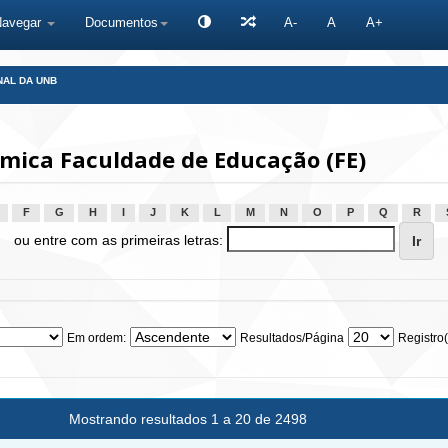
Navegar
Documentos
A-
A
A+
NAL DA UNB
ica Faculdade de Educação (FE)
F
G
H
I
J
K
L
M
N
O
P
Q
R
ou entre com as primeiras letras:
Em ordem:
Resultados/Página
Registro(
Mostrando resultados 1 a 20 de 2498