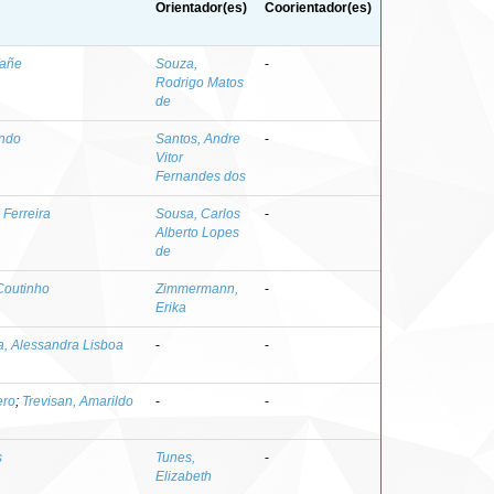
Orientador(es)
Coorientador(es)
fañe
Souza,
-
Rodrigo Matos
de
undo
Santos, Andre
-
Vitor
Fernandes dos
 Ferreira
Sousa, Carlos
-
Alberto Lopes
de
Coutinho
Zimmermann,
-
Erika
a, Alessandra Lisboa
-
-
ero
;
Trevisan, Amarildo
-
-
s
Tunes,
-
Elizabeth