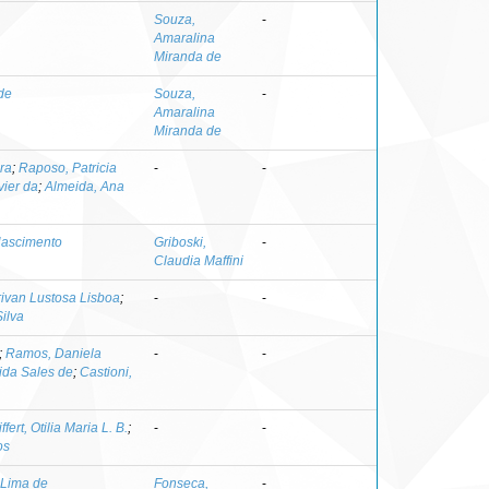
Souza,
-
Amaralina
Miranda de
de
Souza,
-
Amaralina
Miranda de
ra
;
Raposo, Patricia
-
-
vier da
;
Almeida, Ana
Nascimento
Griboski,
-
Claudia Maffini
rivan Lustosa Lisboa
;
-
-
ilva
;
Ramos, Daniela
-
-
ida Sales de
;
Castioni,
ffert, Otilia Maria L. B.
;
-
-
os
 Lima de
Fonseca,
-