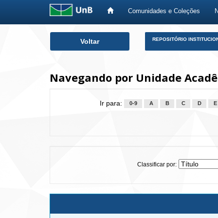
Comunidades e Coleções
Skip
REPOSITÓRIO INSTITUCIO
Voltar
navigation
Navegando por Unidade Acadêm
Ir para:
0-9
A
B
C
D
E
Classificar por: