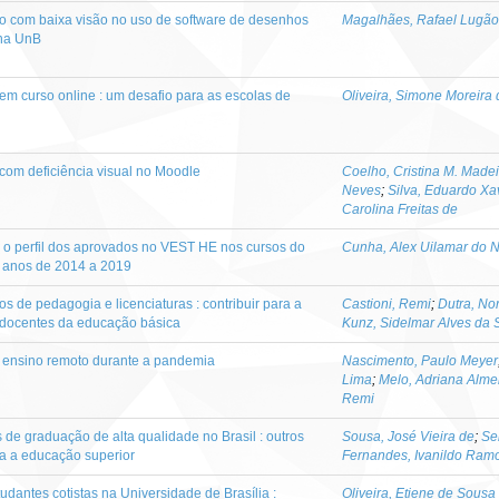
rio com baixa visão no uso de software de desenhos
Magalhães, Rafael Lugão
 na UnB
 em curso online : um desafio para as escolas de
Oliveira, Simone Moreira 
com deficiência visual no Moodle
Coelho, Cristina M. Madei
Neves
;
Silva, Eduardo Xa
Carolina Freitas de
 o perfil dos aprovados no VEST HE nos cursos do
Cunha, Alex Uilamar do 
 anos de 2014 a 2019
s de pedagogia e licenciaturas : contribuir para a
Castioni, Remi
;
Dutra, No
s docentes da educação básica
Kunz, Sidelmar Alves da S
 e ensino remoto durante a pandemia
Nascimento, Paulo Meyer
Lima
;
Melo, Adriana Alme
Remi
de graduação de alta qualidade no Brasil : outros
Sousa, José Vieira de
;
Sei
ra a educação superior
Fernandes, Ivanildo Ram
dantes cotistas na Universidade de Brasília :
Oliveira, Etiene de Sousa