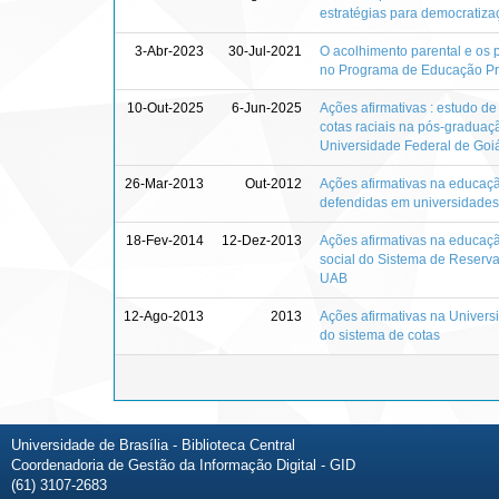
estratégias para democratiz
3-Abr-2023
30-Jul-2021
O acolhimento parental e os 
no Programa de Educação Prec
10-Out-2025
6-Jun-2025
Ações afirmativas : estudo de
cotas raciais na pós-graduaçã
Universidade Federal de Goi
26-Mar-2013
Out-2012
Ações afirmativas na educaçã
defendidas em universidades
18-Fev-2014
12-Dez-2013
Ações afirmativas na educaçã
social do Sistema de Reser
UAB
12-Ago-2013
2013
Ações afirmativas na Universi
do sistema de cotas
Universidade de Brasília - Biblioteca Central
Coordenadoria de Gestão da Informação Digital - GID
(61) 3107-2683