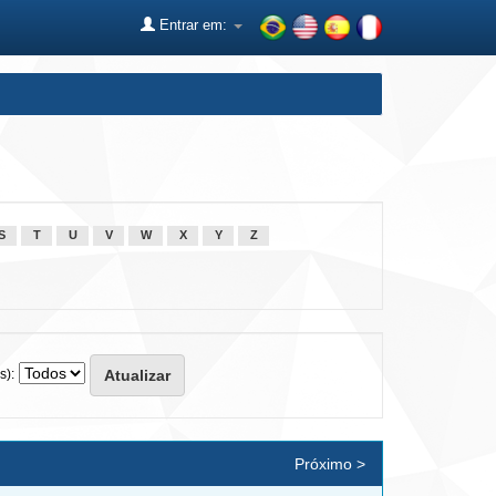
Entrar em:
S
T
U
V
W
X
Y
Z
s):
Próximo >