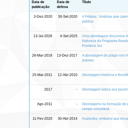
Data de
Data de
Título
publicação
defesa
3-Dez-2020
30-Set-2020
4 Pétalas : histórias que cae
pública
13-Jul-2026
4-Set-2025
Uma abordagem discursiva da 
Natureza do Programa Resid
Fronteira Sul
28-Mar-2018
13-Dez-2017
A abordagem do plágio nos li
autores
25-Mar-2011
12-Abr-2010
Abordagem histórica e filosóf
2017
-
Abordagem lúdica aos pacien
Ago-2011
-
Abordagens na formação de p
campo conceitual
11-Fev-2020
30-Abr-2014
Acalantos, embalos que encan