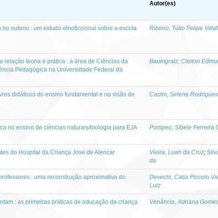
Autor(es)
m no outono : um estudo etnoficcional sobre a escola
Ribeiro, Túlio Felipe Villa
relação teoria e prática : a área de Ciências da
Baumgratz, Cleiton Edm
ência Pedagógica na Universidade Federal da
vros didáticos do ensino fundamental e na visão de
Castro, Sirlene Rodrigues
ica no ensino de ciências naturais/biologia para EJA
Pompeu, Sibele Ferreira 
tes do Hospital da Criança José de Alencar
Vieira, Luan da Cruz
;
Silv
da
rofessores : uma reconstrução aproximativa do
Devechi, Catia Piccolo Vi
Luiz
tam : as primeiras práticas de educação da criança
Venâncio, Adriana Gome