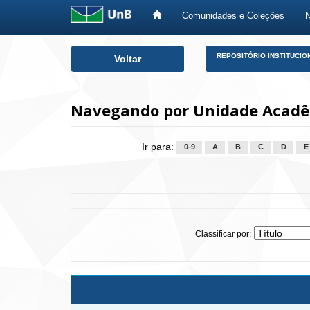
Comunidades e Coleções
Skip
REPOSITÓRIO INSTITUCIO
Voltar
navigation
Navegando por Unidade Acadê
Ir para:
0-9
A
B
C
D
E
Classificar por: