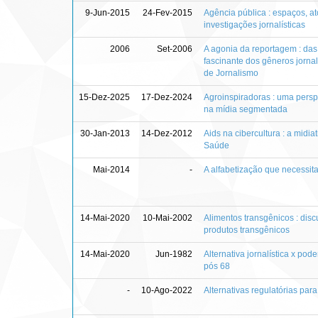
9-Jun-2015
24-Fev-2015
Agência pública : espaços, a
investigações jornalísticas
2006
Set-2006
A agonia da reportagem : das
fascinante dos gêneros jorna
de Jornalismo
15-Dez-2025
17-Dez-2024
Agroinspiradoras : uma persp
na mídia segmentada
30-Jan-2013
14-Dez-2012
Aids na cibercultura : a midi
Saúde
Mai-2014
-
A alfabetização que necessit
14-Mai-2020
10-Mai-2002
Alimentos transgênicos : disc
produtos transgênicos
14-Mai-2020
Jun-1982
Alternativa jornalística x pod
pós 68
-
10-Ago-2022
Alternativas regulatórias par