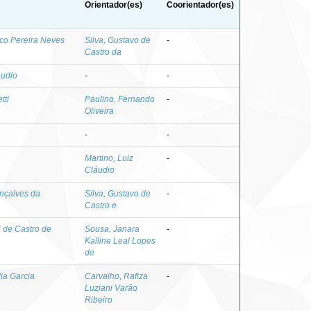
Orientador(es)
Coorientador(es)
co Pereira Neves
Silva, Gustavo de
-
Castro da
áudio
-
-
tti
Paulino, Fernando
-
Oliveira
-
-
Martino, Luiz
-
Cláudio
nçalves da
Silva, Gustavo de
-
Castro e
 de Castro de
Sousa, Janara
-
Kalline Leal Lopes
de
lia Garcia
Carvalho, Rafiza
-
Luziani Varão
Ribeiro