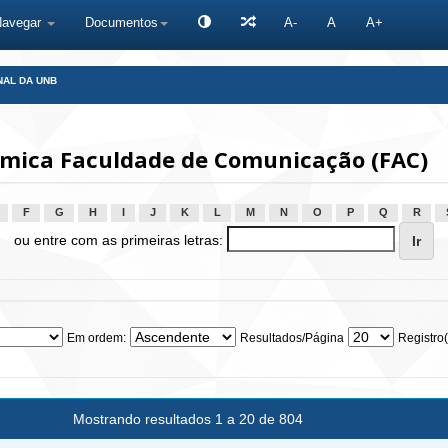
Navegar
Documentos
A-
A
A+
NAL DA UNB
mica Faculdade de Comunicação (FAC)
F
G
H
I
J
K
L
M
N
O
P
Q
R
ou entre com as primeiras letras:
Em ordem:
Resultados/Página
Registro(
Mostrando resultados 1 a 20 de 804