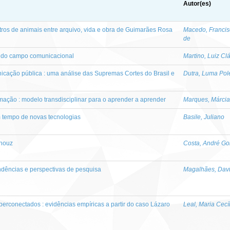
Autor(es)
stros de animais entre arquivo, vida e obra de Guimarães Rosa
Macedo, Francis
de
 do campo comunicacional
Martino, Luiz Cl
icação pública : uma análise das Supremas Cortes do Brasil e
Dutra, Luma Pole
mação : modelo transdisciplinar para o aprender a aprender
Marques, Márcia
 tempo de novas tecnologias
Basile, Juliano
ïnouz
Costa, André Go
endências e perspectivas de pesquisa
Magalhães, Davi
erconectados : evidências empíricas a partir do caso Lázaro
Leal, Maria Cecí