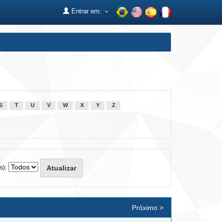
Entrar em:
S
T
U
V
W
X
Y
Z
s):
Próximo >