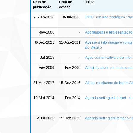
Data de
Data de
Título
publicação
defesa
28-Jan-2026
8-Jul-2025
1950 : um ano zoológico : ra
Nov-2006
-
Abordagens e representação
8-Dez-2021
31-Ago-2021
Acesso à informação e comun
do México
Jul-2015
-
Ação comunicativa e de infor
Fev-2009
Fev-2009
Adaptações do jornalismo em
21-Mar-2017
5-Dez-2016
Afetos no cinema de Karim A
13-Mai-2014
Fev-2014
Agenda-setting e Internet : t
2-Jul-2026
15-Dez-2025
Agenda-setting em tempos hip