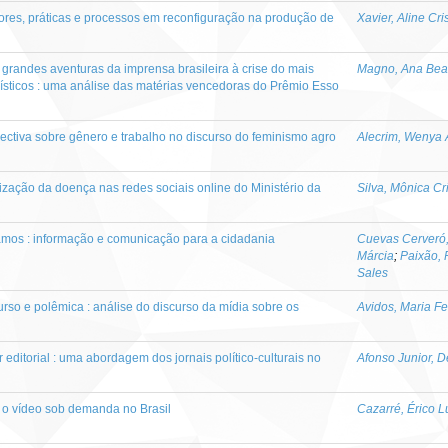
tores, práticas e processos em reconfiguração na produção de
Xavier, Aline Cr
 grandes aventuras da imprensa brasileira à crise do mais
Magno, Ana Beat
lísticos : uma análise das matérias vencedoras do Prêmio Esso
ectiva sobre gênero e trabalho no discurso do feminismo agro
Alecrim, Wenya 
atização da doença nas redes sociais online do Ministério da
Silva, Mônica Cr
amos : informação e comunicação para a cidadania
Cuevas Cerveró,
Márcia
;
Paixão, 
Sales
urso e polêmica : análise do discurso da mídia sobre os
Avidos, Maria F
er editorial : uma abordagem dos jornais político-culturais no
Afonso Junior, D
a o vídeo sob demanda no Brasil
Cazarré, Érico 