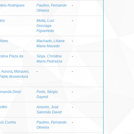
istina Rodrigues
Paulino, Fernando
-
Oliveira
riz
Motta, Luiz
-
Gonzaga
Figueiredo
Alves
Machado, Liliane
-
Maria Macedo
istina Plaza da
Sêga, Christina
-
Maria Pedrazza
 Aurora
;
Marques,
-
-
Pablo Boaventura
ernanda Diniz
Porto, Sérgio
-
Dayrell
elfim
Amorim, José
-
Salomão David
Luís Cunha
Paulino, Fernando
-
Oliveira