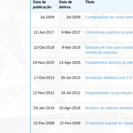
Data de
Data de
Título
publicação
defesa
Jul-2009
Jul-2009
Configurações de corda cósmi
12-Jun-2017
6-Mar-2017
Cosmologia quântica na grav
22-Out-2018
9-Mai-2018
Estrutura de fase para a teo
modelo de matrizes
24-Nov-2025
13-Ago-2025
Fundamentos teóricos do efei
17-Out-2013
30-Jul-2013
Gravitação dilatônica em 2-D
12-Nov-2012
19-Jul-2012
Integrabilidade na gravitaçã
29-Jan-2019
10-Ago-2018
Modelos de matrizes aleatória
22-Fev-2009
22-Fev-2009
O momento angular do campo 