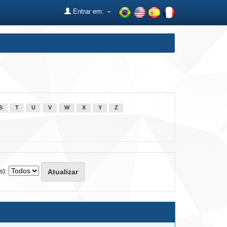
Entrar em:
S
T
U
V
W
X
Y
Z
s):