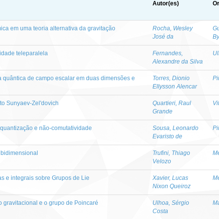
Autor(es)
Or
ca em uma teoria alternativa da gravitação
Rocha, Wesley
Gu
José da
By
idade teleparalela
Fernandes,
Ul
Alexandre da Silva
ria quântica de campo escalar em duas dimensões e
Torres, Dionio
Pi
Ellysson Alencar
to Sunyaev-Zel'dovich
Quartieri, Raul
Vi
Grande
 quantização e não-comutatividade
Sousa, Leonardo
Pi
Evaristo de
o bidimensional
Trufini, Thiago
Me
Velozo
s e integrais sobre Grupos de Lie
Xavier, Lucas
Me
Nixon Queiroz
gravitacional e o grupo de Poincaré
Ulhoa, Sérgio
Ma
Costa