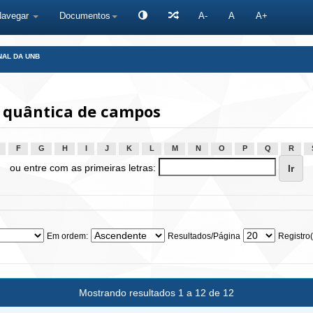
Navegar
Documentos
A-
A
A+
NAL DA UNB
 quântica de campos
F
G
H
I
J
K
L
M
N
O
P
Q
R
ou entre com as primeiras letras:
Em ordem:
Resultados/Página
Registro(
Mostrando resultados 1 a 12 de 12