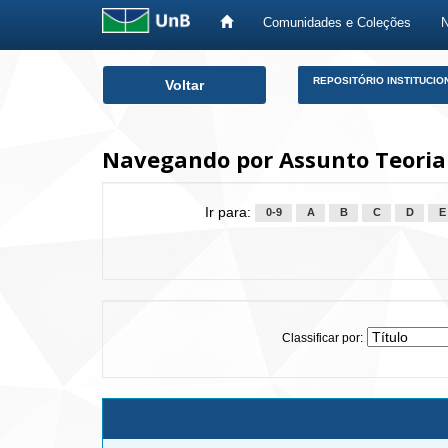
Comunidades e Coleções
Skip
REPOSITÓRIO INSTITUCIO
Voltar
navigation
Navegando por Assunto Teoria
Ir para:
0-9
A
B
C
D
E
Classificar por: