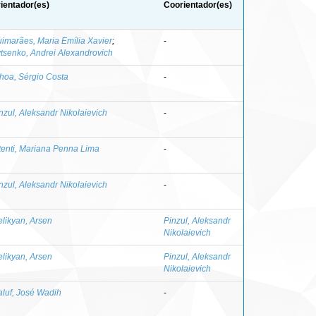
ientador(es)
Coorientador(es)
imarães, Maria Emília Xavier
;
-
tsenko, Andrei Alexandrovich
hoa, Sérgio Costa
-
nzul, Aleksandr Nikolaievich
-
tenti, Mariana Penna Lima
-
nzul, Aleksandr Nikolaievich
-
likyan, Arsen
Pinzul, Aleksandr
Nikolaievich
likyan, Arsen
Pinzul, Aleksandr
Nikolaievich
luf, José Wadih
-