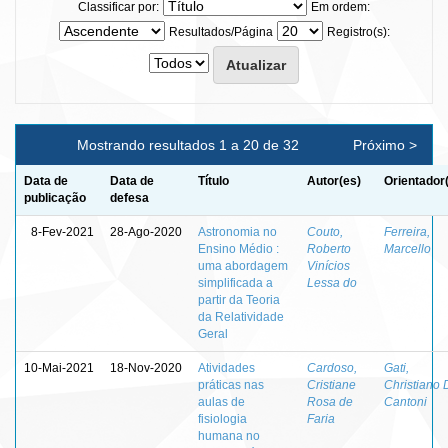
Classificar por:
Em ordem:
Resultados/Página
Registro(s):
Mostrando resultados 1 a 20 de 32
Próximo >
Data de
Data de
Título
Autor(es)
Orientador
publicação
defesa
8-Fev-2021
28-Ago-2020
Astronomia no
Couto,
Ferreira,
Ensino Médio :
Roberto
Marcello
uma abordagem
Vinícios
simplificada a
Lessa do
partir da Teoria
da Relatividade
Geral
10-Mai-2021
18-Nov-2020
Atividades
Cardoso,
Gati,
práticas nas
Cristiane
Christiano 
aulas de
Rosa de
Cantoni
fisiologia
Faria
humana no