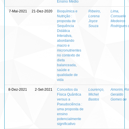
Ensino Médio
7-Mai-2021
21-Dez-2020
Bioquímica e
Ribeiro,
Lima,
Nutrição :
Lorena
Consuelo
proposta de
Joyce
Medeiros
Sequência
Souza
Rodrigues 
Didática
Interativa,
abordando
macro e
micronutrientes
no contexto de
dieta
balanceada,
saúde e
qualidade de
vida
8-Dez-2021
2-Set-2021
Conceitos da
Lourenço,
Amorim, Ro
Física Quântica
Michel
Geraldo
versus a
Bastos
Gomes de
Pseudociência :
uma proposta de
ensino
potencialmente
significativo