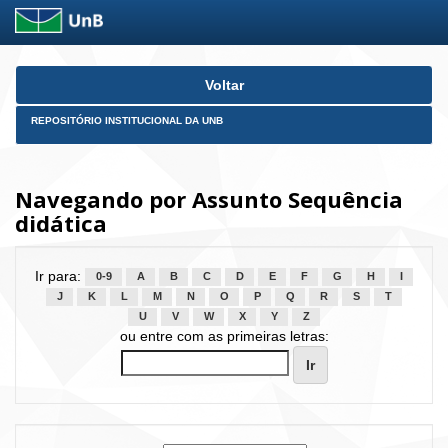
Skip
Voltar
navigation
REPOSITÓRIO INSTITUCIONAL DA UNB
Navegando por Assunto Sequência
didática
Ir para:
0-9
A
B
C
D
E
F
G
H
I
J
K
L
M
N
O
P
Q
R
S
T
U
V
W
X
Y
Z
ou entre com as primeiras letras: