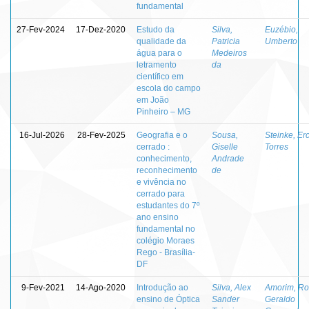
fundamental
27-Fev-2024
17-Dez-2020
Estudo da
Silva,
Euzébio,
qualidade da
Patricia
Umberto
água para o
Medeiros
letramento
da
científico em
escola do campo
em João
Pinheiro – MG
16-Jul-2026
28-Fev-2025
Geografia e o
Sousa,
Steinke, Erc
cerrado :
Giselle
Torres
conhecimento,
Andrade
reconhecimento
de
e vivência no
cerrado para
estudantes do 7º
ano ensino
fundamental no
colégio Moraes
Rego - Brasília-
DF
9-Fev-2021
14-Ago-2020
Introdução ao
Silva, Alex
Amorim, Ro
ensino de Óptica
Sander
Geraldo