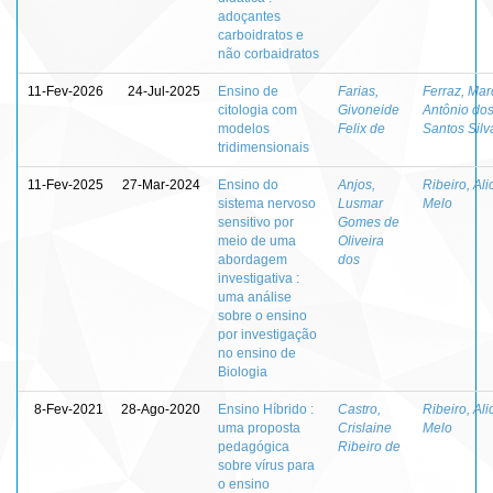
adoçantes
carboidratos e
não corbaidratos
11-Fev-2026
24-Jul-2025
Ensino de
Farias,
Ferraz, Mar
citologia com
Givoneide
Antônio do
modelos
Felix de
Santos Silv
tridimensionais
11-Fev-2025
27-Mar-2024
Ensino do
Anjos,
Ribeiro, Ali
sistema nervoso
Lusmar
Melo
sensitivo por
Gomes de
meio de uma
Oliveira
abordagem
dos
investigativa :
uma análise
sobre o ensino
por investigação
no ensino de
Biologia
8-Fev-2021
28-Ago-2020
Ensino Híbrido :
Castro,
Ribeiro, Ali
uma proposta
Crislaine
Melo
pedagógica
Ribeiro de
sobre vírus para
o ensino