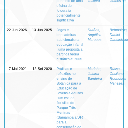
por meio de uma
Teixeira
Gomes de
oficina de
fotografia
potencialmente
signficativa
22-Jun-2026
13-Jun-2025
Jogos e
Durães,
Behmoiras,
brincadeiras
Angélica
Daniel
tradicionais na
Marques
Cantanhed
educação infantil
: uma proposta a
partir da teoria
histórico-cultural
7-Mai-2021
18-Set-2020
Práticas e
Marinho,
Russo,
reflexões no
Juliana
Cristiane
ensino de
Bandeira
Rodrigues
Botânica para a
Menezes
Educação de
Jovens e Adultos
: um estudo
florístico do
Parque Três
Meninas
(Samambaia/DF)
para a
conservação do