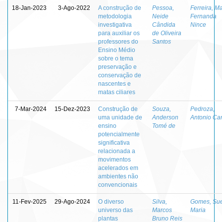
18-Jan-2023
3-Ago-2022
A construção de
Pessoa,
Ferreira, Ma
metodologia
Neide
Fernanda
investigativa
Cândida
Nince
para auxiliar os
de Oliveira
professores do
Santos
Ensino Médio
sobre o tema
preservação e
conservação de
nascentes e
matas ciliares
7-Mar-2024
15-Dez-2023
Construção de
Souza,
Pedroza,
uma unidade de
Anderson
Antonio Car
ensino
Tomé de
potencialmente
significativa
relacionada a
movimentos
acelerados em
ambientes não
convencionais
11-Fev-2025
29-Ago-2024
O diverso
Silva,
Gomes, Sue
universo das
Marcos
Maria
plantas
Bruno Reis