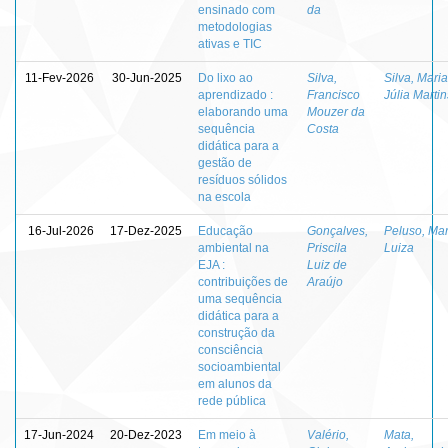
ensinado com
da
metodologias
ativas e TIC
11-Fev-2026
30-Jun-2025
Do lixo ao
Silva,
Silva, Maria
aprendizado :
Francisco
Júlia Martin
elaborando uma
Mouzer da
sequência
Costa
didática para a
gestão de
resíduos sólidos
na escola
16-Jul-2026
17-Dez-2025
Educação
Gonçalves,
Peluso, Mar
ambiental na
Priscila
Luiza
EJA :
Luiz de
contribuições de
Araújo
uma sequência
didática para a
construção da
consciência
socioambiental
em alunos da
rede pública
17-Jun-2024
20-Dez-2023
Em meio à
Valério,
Mata,