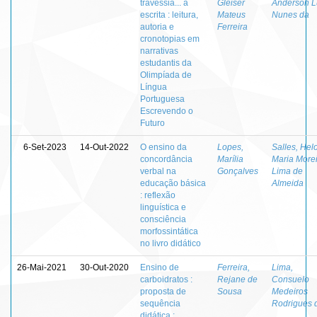
travessia... a
Gleiser
Anderson L
escrita : leitura,
Mateus
Nunes da
autoria e
Ferreira
cronotopias em
narrativas
estudantis da
Olimpíada de
Língua
Portuguesa
Escrevendo o
Futuro
6-Set-2023
14-Out-2022
O ensino da
Lopes,
Salles, Hel
concordância
Marília
Maria More
verbal na
Gonçalves
Lima de
educação básica
Almeida
: reflexão
linguística e
consciência
morfossintática
no livro didático
26-Mai-2021
30-Out-2020
Ensino de
Ferreira,
Lima,
carboidratos :
Rejane de
Consuelo
proposta de
Sousa
Medeiros
sequência
Rodrigues 
didática :