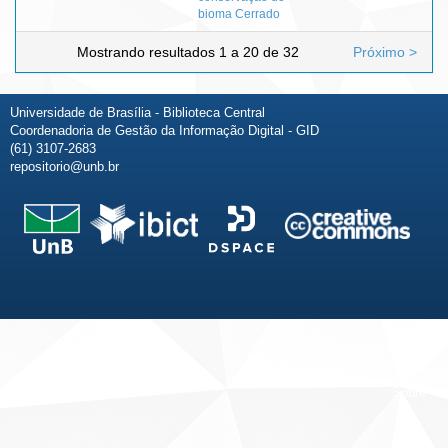
bioma Cerrado
Mostrando resultados 1 a 20 de 32
Próximo >
Universidade de Brasília - Biblioteca Central
Coordenadoria de Gestão da Informação Digital - GID
(61) 3107-2683
repositorio@unb.br
Fale conosco
Sobre