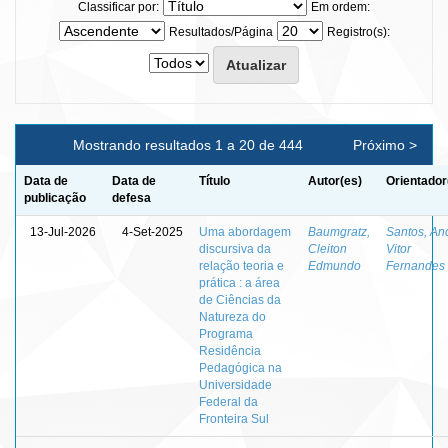
Classificar por:
Em ordem:
Resultados/Página
Registro(s):
Mostrando resultados 1 a 20 de 444
Próximo >
Data de
Data de
Título
Autor(es)
Orientador
publicação
defesa
13-Jul-2026
4-Set-2025
Uma abordagem
Baumgratz,
Santos, An
discursiva da
Cleiton
Vitor
relação teoria e
Edmundo
Fernandes
prática : a área
de Ciências da
Natureza do
Programa
Residência
Pedagógica na
Universidade
Federal da
Fronteira Sul