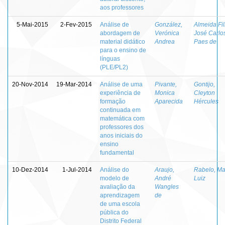
aos professores
5-Mai-2015
2-Fev-2015
Análise de
González,
Almeida Fil
abordagem de
Verónica
José Carlo
material didático
Andrea
Paes de
para o ensino de
línguas
(PLE/PL2)
20-Nov-2014
19-Mar-2014
Análise de uma
Pivante,
Gontijo,
experiência de
Monica
Cleyton
formação
Aparecida
Hércules
continuada em
matemática com
professores dos
anos iniciais do
ensino
fundamental
10-Dez-2014
1-Jul-2014
Análise do
Araujo,
Rabelo, M
modelo de
André
Luiz
avaliação da
Wangles
aprendizagem
de
de uma escola
pública do
Distrito Federal