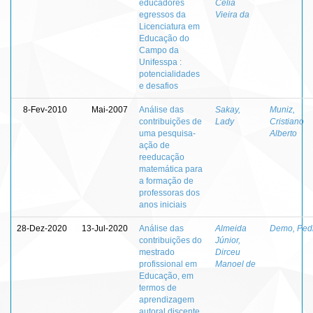
educadores
Célia
egressos da
Vieira da
Licenciatura em
Educação do
Campo da
Unifesspa :
potencialidades
e desafios
8-Fev-2010
Mai-2007
Análise das
Sakay,
Muniz,
contribuições de
Lady
Cristiano
uma pesquisa-
Alberto
ação de
reeducação
matemática para
a formação de
professoras dos
anos iniciais
28-Dez-2020
13-Jul-2020
Análise das
Almeida
Demo, Ped
contribuições do
Júnior,
mestrado
Dirceu
profissional em
Manoel de
Educação, em
termos de
aprendizagem
autoral discente,