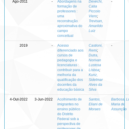
Ago-2011
-
Abordagens na
Devechi,
-
formação de
Catia
professores :
Piccolo
uma
Viero
;
reconstrução
Trevisan,
aproximativa do
Amarildo
campo
Luiz
conceitual
2019
-
Acesso
Castioni,
-
diferenciado aos
Remi
;
cursos de
Dutra,
pedagogia e
Norivan
licenciaturas :
Lustosa
contribuir para a
Lisboa
;
melhoria da
Kunz,
qualificação dos
Sidelmar
docentes da
Alves da
educação básica
Silva
4-Out-2022
3-Jun-2022
Acolhimento de
Santos,
Barbosa, L
imigrantes no
Eliani de
Maria de
ensino público
Moraes
Assunção
do Distrito
Federal sob a
perspectiva de
professores de