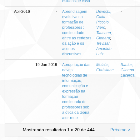
estudos de caso
Abr-2016
-
Aprendizagem
Devechi,
-
evolutiva na
Catia
formação de
Piccolo
professores :
Viero
;
continuidade
Tauchen,
entre as certezas
Gionara
;
da ação e os
Trevisan,
acertos
Amarildo
discursivos
Luiz
-
19-Jun-2019
Apropriação das
Moisés,
Santos,
novas
Christiane
Gilberto
tecnologias de
Lacerda
informação,
comunicação e
expressão na
formação
continuada de
professores sob
a ótica da teoria
ator-rede
Mostrando resultados 1 a 20 de 444
Próximo >