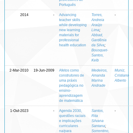
Português
2014
-
Advancing
Torres,
-
teacher skills
Andreia
while developing
Araújo
new learning
Lima
;
materials for
Abbad,
professional
Gardênia
health education
da Silva
;
Bousquet-
Santos,
Kelb
2-Mar-2010
19-Jun-2009
Afetos como
Medeiros,
Muniz,
construtores de
Amanda
Cristiano
uma práxis
Marina
Alberto
pedagógica no
Andrade
ensino-
aprendizagem
de matemática
1-Out-2023
-
Agenda 2030,
Santos,
-
questões raciais
Rita
e implicações
Silvana
curriculares
Santana
;
na/para
Sorrentino,