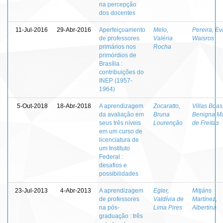
na percepção
dos docentes
11-Jul-2016
29-Abr-2016
Aperfeiçoamento
Melo,
Pereira, Ev
de professores
Valéria
Waisros
primários nos
Rocha
primórdios de
Brasília :
contribuições do
INEP (1957-
1964)
5-Out-2018
18-Abr-2018
A aprendizagem
Zocaratto,
Villas Boas
da avaliação em
Bruna
Benigna Ma
seus três níveis
Lourenção
de Freitas
em um curso de
licenciatura de
um Instituto
Federal :
desafios e
possibilidades
23-Jul-2013
4-Abr-2013
A aprendizagem
Egler,
Mitjáns
de professores
Valdívia de
Martínez,
na pós-
Lima Pires
Albertina
graduação : três