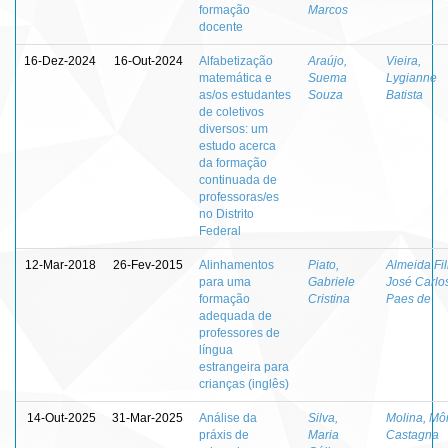
formação
Marcos
docente
16-Dez-2024
16-Out-2024
Alfabetização
Araújo,
Vieira,
matemática e
Suema
Lygianne
as/os estudantes
Souza
Batista
de coletivos
diversos: um
estudo acerca
da formação
continuada de
professoras/es
no Distrito
Federal
12-Mar-2018
26-Fev-2015
Alinhamentos
Piato,
Almeida Fil
para uma
Gabriele
José Carlo
formação
Cristina
Paes de
adequada de
professores de
língua
estrangeira para
crianças (inglês)
14-Out-2025
31-Mar-2025
Análise da
Silva,
Molina, Mô
práxis de
Maria
Castagna