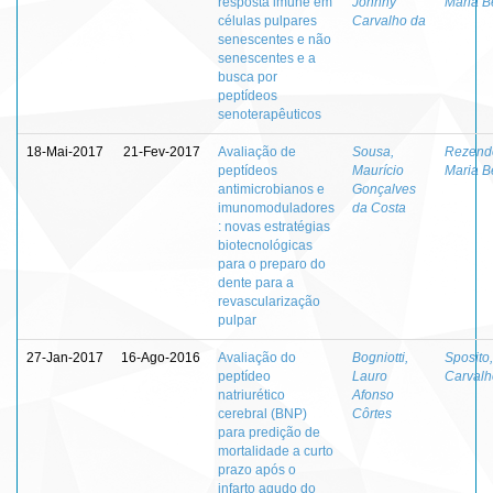
resposta imune em
Johnny
Maria B
células pulpares
Carvalho da
senescentes e não
senescentes e a
busca por
peptídeos
senoterapêuticos
18-Mai-2017
21-Fev-2017
Avaliação de
Sousa,
Rezende
peptídeos
Maurício
Maria B
antimicrobianos e
Gonçalves
imunomoduladores
da Costa
: novas estratégias
biotecnológicas
para o preparo do
dente para a
revascularização
pulpar
27-Jan-2017
16-Ago-2016
Avaliação do
Bogniotti,
Sposito
peptídeo
Lauro
Carvalh
natriurético
Afonso
cerebral (BNP)
Côrtes
para predição de
mortalidade a curto
prazo após o
infarto agudo do