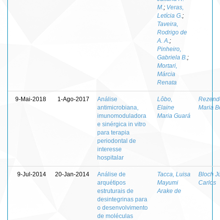
M.
;
Veras,
Letícia G.
;
Taveira,
Rodrigo de
A. A.
;
Pinheiro,
Gabriela B.
;
Mortari,
Márcia
Renata
9-Mai-2018
1-Ago-2017
Análise
Lôbo,
Rezende
antimicrobiana,
Elaine
Maria B
imunomoduladora
Maria Guará
e sinérgica in vitro
para terapia
periodontal de
interesse
hospitalar
9-Jul-2014
20-Jan-2014
Análise de
Tacca, Luisa
Bloch Jú
arquétipos
Mayumi
Carlos
estruturais de
Arake de
desintegrinas para
o desenvolvimento
de moléculas