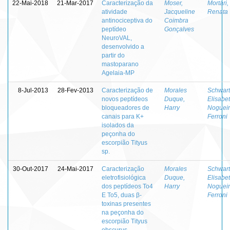
22-Mai-2018
21-Mar-2017
Caracterização da
Moser,
Mortari,
atividade
Jacqueline
Renata
antinociceptiva do
Coimbra
peptídeo
Gonçalves
NeuroVAL,
desenvolvido a
partir do
mastoparano
Agelaia-MP
8-Jul-2013
28-Fev-2013
Caracterização de
Morales
Schwart
novos peptídeos
Duque,
Elisabe
bloqueadores de
Harry
Noguei
canais para K+
Ferroni
isolados da
peçonha do
escorpião Tityus
sp.
30-Out-2017
24-Mai-2017
Caracterização
Morales
Schwart
eletrofisiológica
Duque,
Elisabe
dos peptídeos To4
Harry
Noguei
E To5, duas β-
Ferroni
toxinas presentes
na peçonha do
escorpião Tityus
obscurus