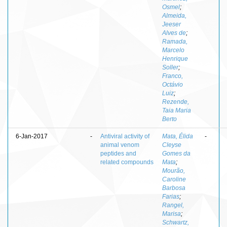
Osmel
;
Almeida,
Jeeser
Alves de
;
Ramada,
Marcelo
Henrique
Soller
;
Franco,
Octávio
Luiz
;
Rezende,
Taia Maria
Berto
6-Jan-2017
-
Antiviral activity of
Mata, Élida
-
animal venom
Cleyse
peptides and
Gomes da
related compounds
Mata
;
Mourão,
Caroline
Barbosa
Farias
;
Rangel,
Marisa
;
Schwartz,