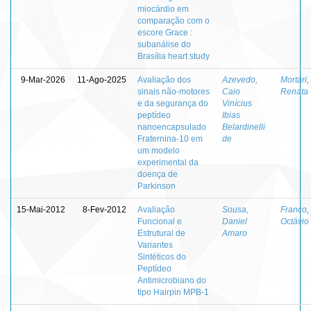
miocárdio em
comparação com o
escore Grace :
subanálise do
Brasília heart study
9-Mar-2026
11-Ago-2025
Avaliação dos
Azevedo,
Mortari,
sinais não-motores
Caio
Renata
e da segurança do
Vinícius
peptídeo
Ibias
nanoencapsulado
Belardinelli
Fraternina-10 em
de
um modelo
experimental da
doença de
Parkinson
15-Mai-2012
8-Fev-2012
Avaliação
Sousa,
Franco,
Funcional e
Daniel
Octávio
Estrutural de
Amaro
Variantes
Sintéticos do
Peptídeo
Antimicrobiano do
tipo Hairpin MPB-1