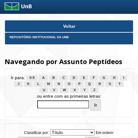
Skip
Voltar
navigation
REPOSITÓRIO INSTITUCIONAL DA UNB
Navegando por Assunto Peptídeos
Ir para:
0-9
A
B
C
D
E
F
G
H
I
J
K
L
M
N
O
P
Q
R
S
T
U
V
W
X
Y
Z
ou entre com as primeiras letras:
Classificar por:
Em ordem: