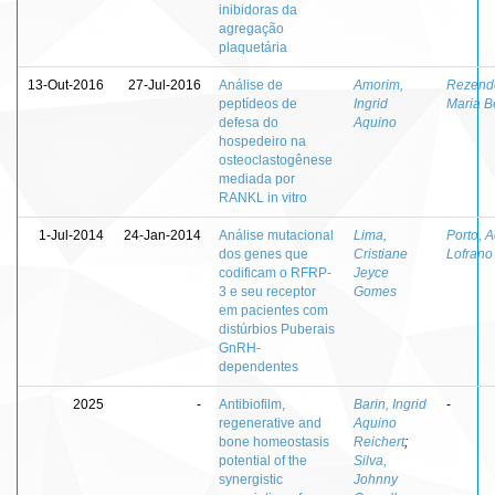
inibidoras da
agregação
plaquetária
13-Out-2016
27-Jul-2016
Análise de
Amorim,
Rezende
peptídeos de
Ingrid
Maria B
defesa do
Aquino
hospedeiro na
osteoclastogênese
mediada por
RANKL in vitro
1-Jul-2014
24-Jan-2014
Análise mutacional
Lima,
Porto, 
dos genes que
Cristiane
Lofrano
codificam o RFRP-
Jeyce
3 e seu receptor
Gomes
em pacientes com
distúrbios Puberais
GnRH-
dependentes
2025
-
Antibiofilm,
Barin, Ingrid
-
regenerative and
Aquino
bone homeostasis
Reichert
;
potential of the
Silva,
synergistic
Johnny