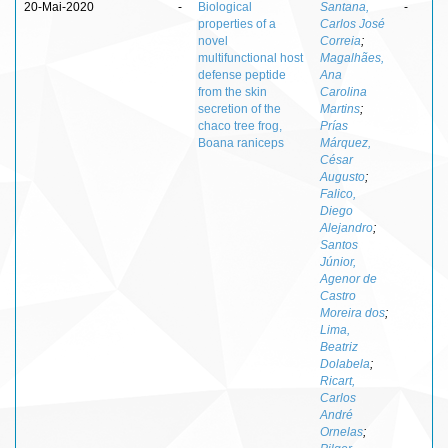
20-Mai-2020
-
Biological
Santana,
-
properties of a
Carlos José
novel
Correia
;
multifunctional host
Magalhães,
defense peptide
Ana
from the skin
Carolina
secretion of the
Martins
;
chaco tree frog,
Prías
Boana raniceps
Márquez,
César
Augusto
;
Falico,
Diego
Alejandro
;
Santos
Júnior,
Agenor de
Castro
Moreira dos
;
Lima,
Beatriz
Dolabela
;
Ricart,
Carlos
André
Ornelas
;