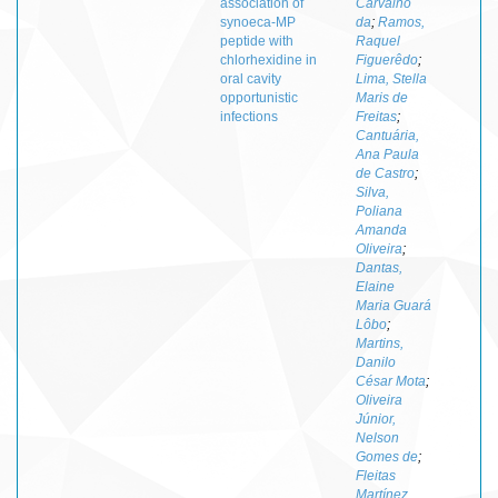
association of
Carvalho
synoeca-MP
da
;
Ramos,
peptide with
Raquel
chlorhexidine in
Figuerêdo
;
oral cavity
Lima, Stella
opportunistic
Maris de
infections
Freitas
;
Cantuária,
Ana Paula
de Castro
;
Silva,
Poliana
Amanda
Oliveira
;
Dantas,
Elaine
Maria Guará
Lôbo
;
Martins,
Danilo
César Mota
;
Oliveira
Júnior,
Nelson
Gomes de
;
Fleitas
Martínez,