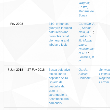
Wagner
;
Castro,
Mariana de
Souza
Fev-2008
-
BTCI enhances
Carvalho, A.
-
guanylin-induced
F.
;
Santos
natriuresis and
Neto, M. S.
;
promotes renal
Fretias, S.
glomerular and
M.
;
Morhy,
tubular effects
Lauro
;
Nascimento,
N. R. F.
;
Fonteles, M.
C.
7-Jun-2018
27-Fev-2018
Busca pelo alvo
Garcia,
Schwart
molecular do
Alessa
Elisabe
peptídeo Ap1a
Bembom
Noguei
isolado da
Ferroni
peçonha da
aranha
caranguejeira
Acanthoscurria
paulensis