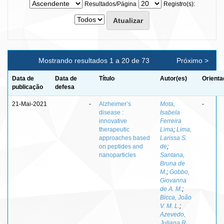
Resultados/Página
Registro(s):
Mostrando resultados 1 a 20 de 73
Próximo >
Data de
Data de
Título
Autor(es)
Orienta
publicação
defesa
21-Mai-2021
-
Alzheimer’s
Mota,
-
disease :
Isabela
innovative
Ferreira
therapeutic
Lima
;
Lima,
approaches based
Larissa S.
on peptides and
de
;
nanoparticles
Santana,
Bruna de
M.
;
Gobbo,
Giovanna
de A. M.
;
Bicca, João
V. M. L.
;
Azevedo,
Juliana R.