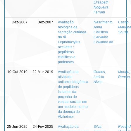
Elisabeth
Nogueira
Ferroni
Dez-2007
Dez-2007
Avaliação
Nascimento,
Castro,
biológica da
Anna
Mariana
secreção cutânea
Christina
Souza
da rã
Carvalho
Leptodactylus
Coutinho do
ocellatus :
peptídeos
citolíticos e
proteases
10-Out-2019
22-Mar-2019
Avaliação da
Gomes,
Mortari,
atividade
Letícia
Renata
antiamiloidogênica
Alves
de peptídeos
isolados da
peçonha de
vespas sociais em
um modelo murino
da doença de
Alzheimer
25-Jun-2025
24-Fev-2025
Avaliação da
Silva,
Rezende