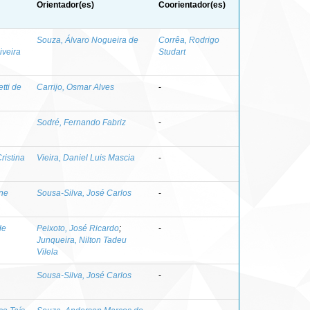
Orientador(es)
Coorientador(es)
Souza, Álvaro Nogueira de
Corrêa, Rodrigo
iveira
Studart
tti de
Carrijo, Osmar Alves
-
Sodré, Fernando Fabriz
-
ristina
Vieira, Daniel Luis Mascia
-
ine
Sousa-Silva, José Carlos
-
de
Peixoto, José Ricardo
;
-
Junqueira, Nilton Tadeu
Vilela
Sousa-Silva, José Carlos
-