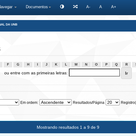
Navegar
Documentos
A-
A
A+
NAL DA UNB
s
F
G
H
I
J
K
L
M
N
O
P
Q
R
ou entre com as primeiras letras:
Em ordem:
Resultados/Página
Registro(
Mostrando resultados 1 a 9 de 9