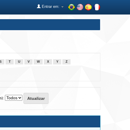
Entrar em:
S
T
U
V
W
X
Y
Z
s):