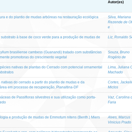
Autor(es)
ura e do plantio de mudas arbóreas na restauração ecológica
Silva, Mariana
Rezende de Ol
e
de substrato à base de coco verde para a produção de mudas de
Liz, Ronaldo Se
hyllum brasiliense cambess (Guanandi) tratado com substâncias
Souza, Bruno
lmente promotoras do crescimento vegetal
Rogério de
spécies nativas de plantas do Cerrado com potencial ornamental
Lima, Juliana C
ubstratos
Machado
nativas do cerrado a partir do plantio de mudas e da
Cortes, Jackel
área em processo de recuperação, Planaltina-DF
Miclos
ceas de Passifloras silvestres e sua utilização como porta-
Vaz, Carolina 
zedo
Faria
ologia e produção de mudas de Emmotum nitens (Benth.) Miers
Alves, Marcus
Vinicius Prado