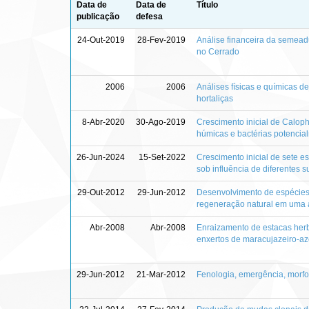
Data de
Data de
Título
publicação
defesa
24-Out-2019
28-Fev-2019
Análise financeira da semead
no Cerrado
2006
2006
Análises físicas e químicas 
hortaliças
8-Abr-2020
30-Ago-2019
Crescimento inicial de Calop
húmicas e bactérias potencia
26-Jun-2024
15-Set-2022
Crescimento inicial de sete e
sob influência de diferentes s
29-Out-2012
29-Jun-2012
Desenvolvimento de espécies 
regeneração natural em uma 
Abr-2008
Abr-2008
Enraizamento de estacas herbá
enxertos de maracujazeiro-a
29-Jun-2012
21-Mar-2012
Fenologia, emergência, morf