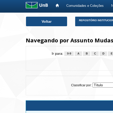
Comunidades e Coleções
Skip
REPOSITÓRIO INSTITUCIO
Voltar
navigation
Navegando por Assunto Muda
Ir para:
0-9
A
B
C
D
E
Classificar por: