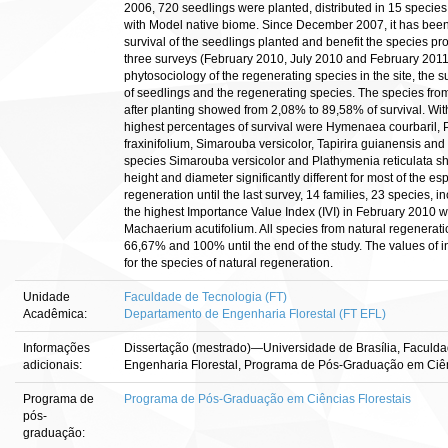
2006, 720 seedlings were planted, distributed in 15 species
with Model native biome. Since December 2007, it has been 
survival of the seedlings planted and benefit the species pr
three surveys (February 2010, July 2010 and February 2011) 
phytosociology of the regenerating species in the site, the 
of seedlings and the regenerating species. The species from
after planting showed from 2,08% to 89,58% of survival. With
highest percentages of survival were Hymenaea courbaril, P
fraxinifolium, Simarouba versicolor, Tapirira guianensis an
species Simarouba versicolor and Plathymenia reticulata s
height and diameter significantly different for most of the es
regeneration until the last survey, 14 families, 23 species, 
the highest Importance Value Index (IVI) in February 2010 
Machaerium acutifolium. All species from natural regenerat
66,67% and 100% until the end of the study. The values of i
for the species of natural regeneration.
Unidade
Faculdade de Tecnologia (FT)
Acadêmica:
Departamento de Engenharia Florestal (FT EFL)
Informações
Dissertação (mestrado)—Universidade de Brasília, Faculd
adicionais:
Engenharia Florestal, Programa de Pós-Graduação em Ciênc
Programa de
Programa de Pós-Graduação em Ciências Florestais
pós-
graduação: