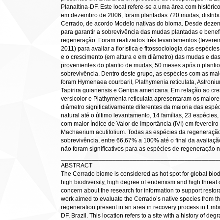
Planaltina-DF. Este local refere-se a uma área com históri
em dezembro de 2006, foram plantadas 720 mudas, distrib
Cerrado, de acordo Modelo nativas do bioma. Desde deze
para garantir a sobrevivência das mudas plantadas e benef
regeneração. Foram realizados três levantamentos (fevereir
2011) para avaliar a florística e fitossociologia das espéci
e o crescimento (em altura e em diâmetro) das mudas e da
provenientes do plantio de mudas, 50 meses após o plant
sobrevivência. Dentro deste grupo, as espécies com as ma
foram Hymenaea courbaril, Plathymenia reticulata, Astronium
Tapirira guianensis e Genipa americana. Em relação ao cr
versicolor e Plathymenia reticulata apresentaram os maior
diâmetro significativamente diferentes da maioria das esp
natural até o último levantamento, 14 famílias, 23 espécies
com maior Índice de Valor de Importância (IVI) em fevereir
Machaerium acutifolium. Todas as espécies da regeneração
sobrevivência, entre 66,67% a 100% até o final da avaliaçã
não foram significativos para as espécies de regeneração n
______________________________________________
ABSTRACT
The Cerrado biome is considered as hot spot for global biodi
high biodiversity, high degree of endemism and high threat 
concern about the research for information to support restor
work aimed to evaluate the Cerrado’s native species from th
regeneration present in an area in recovery process in Embra
DF, Brazil. This location refers to a site with a history of d