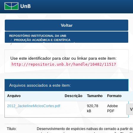
Skip
Voltar
navigation
REPOSITÓRIO INSTITUCIONAL DA UNB
PRODUÇÃO ACADÊMICA E CIENTÍFICA
TESES, DISSERTAÇÕES E PRODUTOS PÓS-DOUTORADO
Use este identificador para citar ou linkar para este item:
http://repositorio.unb.br/handle/10482/11517
Arquivos associados a este item:
Arquivo
Descrição
Tamanho
Formato
2012_JackelineMiclosCortes.pdf
920,78
Adobe
V
kB
PDF
Título:
Desenvolvimento de espécies nativas do cerrado a partir 