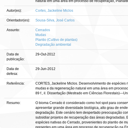
natural em uma área em processo de recuperação, Planalt
Autor(es):
Cortes, Jackeline Miclos
Orientador(es):
Sousa-Silva, José Carlos
Assunto:
Cerrados
Mudas
Plantio (Cultivo de plantas)
Degradação ambiental
Data de
29-Out-2012
publicação:
Data de
29-Jun-2012
defesa:
Referência:
CORTES, Jackeline Miclos. Desenvolvimento de espécies nat
mudas e da regeneração natural em uma área em processo 
89 f., il. Dissertação (Mestrado em Ciências Florestais)—Uni
Resumo:
O bioma Cerrado é considerado como hot spot para conser
apresentar grande diversidade biológica, alto grau de en
degradação. Este cenário tem despertado preocupação com
subsidiar projetos de recuperação das áreas degradadas. Es
espécies nativas do Cerrado, provenientes do plantio de m
presentes em uma área em processo de recuperação na Em