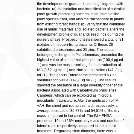
the development of guanandi seedlings together with
bacteria. (a) the isolation and identification of potential
plant growth-promoting bacteria in structures of the
plant species itself, and also the rhizosphere in plants
from existing forest stands; (b) Verify that the combined
use of humic materials and isolated bacteria alters the
development profile of guanandi seedlings during the
nursery phase. Prospecting tests showed a total of 31
isolates of nitrogen-fixing bacteria. Of these, 28
solubilized phosphorus and 25 zinc. The isolate,
belonging to the genus Pseudomonas, presented the
highest value of solubilized phosphorus (100,4 µg mL-
1 ) and was the most promising for the production of
IAA (0,52 µg mL-1 ) and zinc solubilization (147, 8 µg
mL-1 ). The genus Enterobacter presented a zinc
solubilization value (147,7 µg mL-1 ). The results
showed the presence of a large diversity of beneficial
bacteria associated with Calophyllum brasiliense
Cambess, which can be exploited as microbial
inoculants in agriculture. After the application of IM
+AH, the shoot and root presented, respectively, an
average increase of 35,77% and 54,81% of the dry
mass compared to the control. The IM + EHSA
presented 10 and 16% more dry mass and number of
lateral roots respectively compared to the control
treatment. Regarding stem diameter, there was a