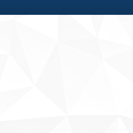
Fale conosco
Sobre