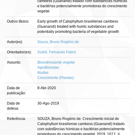
cambess (Guanandi) tratado com substâncias húmicas
e bactérias potencialmente promotoras do crescimento
vegetal
Outros títulos:
Early growth of Calophyllum brasiliense cambess
(Guanandi) treated with humic substances and
potentially promoting bacteria of vegetable growth
Autor(es):
Souza, Bruno Rogério de
Orientador(es):
Sodré, Fernando Fabriz
Assunto:
Bioestimulante vegetal
Agroflorestas
Mudas
Crescimento (Plantas)
Data de
8-Abr-2020
publicação:
Data de
30-Ago-2019
defesa:
Referência:
SOUZA, Bruno Rogério de. Crescimento inicial de
Calophyllum brasiliense cambess (Guanandi) tratado
com substâncias húmicas e bactérias potencialmente
promotoras do crescimento vegetal. 2019. 107 f., il.