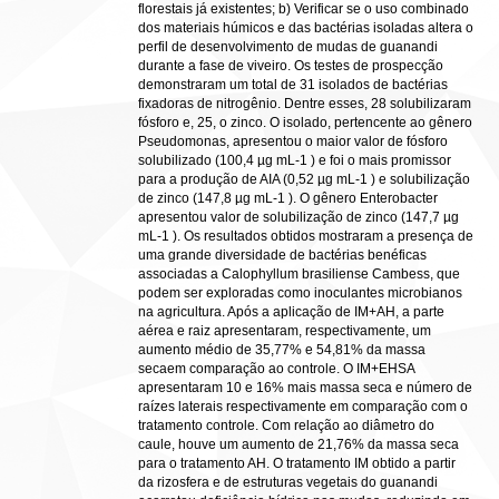
florestais já existentes; b) Verificar se o uso combinado
dos materiais húmicos e das bactérias isoladas altera o
perfil de desenvolvimento de mudas de guanandi
durante a fase de viveiro. Os testes de prospecção
demonstraram um total de 31 isolados de bactérias
fixadoras de nitrogênio. Dentre esses, 28 solubilizaram
fósforo e, 25, o zinco. O isolado, pertencente ao gênero
Pseudomonas, apresentou o maior valor de fósforo
solubilizado (100,4 µg mL-1 ) e foi o mais promissor
para a produção de AIA (0,52 µg mL-1 ) e solubilização
de zinco (147,8 µg mL-1 ). O gênero Enterobacter
apresentou valor de solubilização de zinco (147,7 µg
mL-1 ). Os resultados obtidos mostraram a presença de
uma grande diversidade de bactérias benéficas
associadas a Calophyllum brasiliense Cambess, que
podem ser exploradas como inoculantes microbianos
na agricultura. Após a aplicação de IM+AH, a parte
aérea e raiz apresentaram, respectivamente, um
aumento médio de 35,77% e 54,81% da massa
secaem comparação ao controle. O IM+EHSA
apresentaram 10 e 16% mais massa seca e número de
raízes laterais respectivamente em comparação com o
tratamento controle. Com relação ao diâmetro do
caule, houve um aumento de 21,76% da massa seca
para o tratamento AH. O tratamento IM obtido a partir
da rizosfera e de estruturas vegetais do guanandi