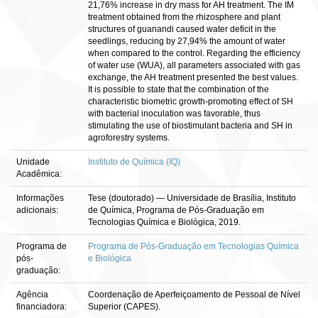
21,76% increase in dry mass for AH treatment. The IM
treatment obtained from the rhizosphere and plant
structures of guanandi caused water deficit in the
seedlings, reducing by 27,94% the amount of water
when compared to the control. Regarding the efficiency
of water use (WUA), all parameters associated with gas
exchange, the AH treatment presented the best values.
It is possible to state that the combination of the
characteristic biometric growth-promoting effect of SH
with bacterial inoculation was favorable, thus
stimulating the use of biostimulant bacteria and SH in
agroforestry systems.
Unidade
Instituto de Química (IQ)
Acadêmica:
Informações
Tese (doutorado) — Universidade de Brasília, Instituto
adicionais:
de Química, Programa de Pós-Graduação em
Tecnologias Química e Biológica, 2019.
Programa de
Programa de Pós-Graduação em Tecnologias Química
pós-
e Biológica
graduação:
Agência
Coordenação de Aperfeiçoamento de Pessoal de Nível
financiadora:
Superior (CAPES).