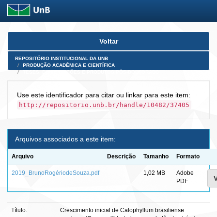
Skip
Voltar
navigation
REPOSITÓRIO INSTITUCIONAL DA UNB
PRODUÇÃO ACADÊMICA E CIENTÍFICA
TESES, DISSERTAÇÕES E PRODUTOS PÓS-DOUTORADO
Use este identificador para citar ou linkar para este item:
http://repositorio.unb.br/handle/10482/37405
Arquivos associados a este item:
Arquivo
Descrição
Tamanho
Formato
2019_BrunoRogériodeSouza.pdf
1,02 MB
Adobe
V
PDF
Título:
Crescimento inicial de Calophyllum brasiliense