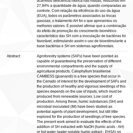
acarretou deficiência hídrica nas mudas, reduzindo em
27,94% a quantidade de água, quando comparadas ao
controle. Com relação da eficiência do uso da água
(EUA), todos os parâmetros associados às trocas
gasosas, o tratamento AH foi o que apresentou os
melhores valores. É possível afirmar que a combinação
do efeito de promoção do crescimento biométrico
característico das SH com a inoculação de bactérias foi
favorável, estimulando assim o uso de bioestimulante a
base bactérias e SH em sistemas agroflorestais.
Abstract:
Agroforestry systems (SAFs) have been pointed as
capable of guaranteeing the preservation of different
environmental compartments and the supply of
agricultural products. Calophyllum brasiliense
CAMBESS (guanandi) is a tree species that occur in
the Cerrado of interest for the development of SAFs and
the production of healthy and vigorous seedlings of this
species depends on the use of inputs, which must be
produced from renewable sources. Low cost of
production. Among these, humic substances (SH) and
microbial inoculated (IM) have been studied as
potential agents of plant development, but still little
explored for the production of seedlings of tree species.
The present work aimed to evaluate the effects of the
addition of SH extracted with NaOH (humic acids - AH)
or hot water (water-soluble humic extract - EHSA) on