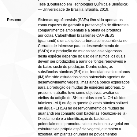
Tese (Doutorado em Tecnologias Química e Biológica)
— Universidade de Brasília, Brasília, 2019.
Resumo:
Sistemas agroflorestais (SAFs) têm sido apontados
como capazes de garantir a preservação de diferentes
compartimentos ambientais e a oferta de produtos
agrícolas. Calophyllum brasiliense CAMBESS
(guanandi) é uma espécie arbórea com ocorrência no
Cerrado de interesse para o desenvolvimento de
(SAFs) e a produção de mudas sadias e vigorosas
desta espécie depende do uso de insumos, os quais
devem ser produzidos a partir de fontes renováveis e
de baixo custo de produção. Dentre estes, as
substâncias húmicas (SH) e os inoculados microbianos
(IM) têm sido estudados como potenciais agentes de
desenvolvimento vegetal, mas ainda pouco explorados
para a produção de mudas de espécies arbóreas. O
presente trabalho teve como objetivos: avaliar os
efeitos da adição de SH extraídas com NaOH (ácidos
húmicos - AH) ou água quente (extrato húmico solúvel
em água - EHSA) no desenvolvimento de mudas de
guanandi em conjunto com bactérias. Realizou-se: a)
O isolamento e a identificação de bactérias
potencialmente promotoras de crescimento vegetal em
estruturas da própria espécie vegetal, e também a
rizosfera, em plantas oriundas de povoamentos