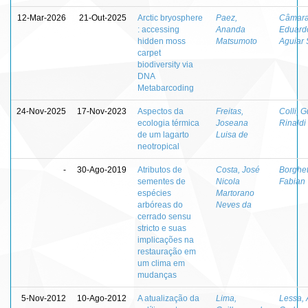
12-Mar-2026
21-Out-2025
Arctic bryosphere
Paez,
Câmara
: accessing
Ananda
Eduard
hidden moss
Matsumoto
Aguiar 
carpet
biodiversity via
DNA
Metabarcoding
24-Nov-2025
17-Nov-2023
Aspectos da
Freitas,
Colli, 
ecologia térmica
Joseana
Rinaldi
de um lagarto
Luisa de
neotropical
-
30-Ago-2019
Atributos de
Costa, José
Borghett
sementes de
Nicola
Fabian
espécies
Martorano
arbóreas do
Neves da
cerrado sensu
stricto e suas
implicações na
restauração em
um clima em
mudanças
5-Nov-2012
10-Ago-2012
A atualização da
Lima,
Lessa, 