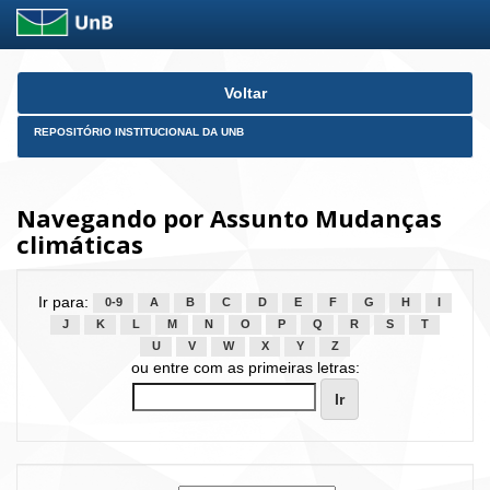
Skip
Voltar
navigation
REPOSITÓRIO INSTITUCIONAL DA UNB
Navegando por Assunto Mudanças
climáticas
Ir para:
0-9
A
B
C
D
E
F
G
H
I
J
K
L
M
N
O
P
Q
R
S
T
U
V
W
X
Y
Z
ou entre com as primeiras letras: