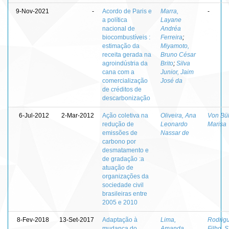
9-Nov-2021
-
Acordo de Paris e
Marra,
-
a política
Layane
nacional de
Andréa
biocombustíveis :
Ferreira
;
estimação da
Miyamoto,
receita gerada na
Bruno César
agroindústria da
Brito
;
Silva
cana com a
Junior, Jaim
comercialização
José da
de créditos de
descarbonização
6-Jul-2012
2-Mar-2012
Ação coletiva na
Oliveira, Ana
Von Bü
redução de
Leonardo
Marisa
emissões de
Nassar de
carbono por
desmatamento e
de gradação :a
atuação de
organizações da
sociedade civil
brasileiras entre
2005 e 2010
8-Fev-2018
13-Set-2017
Adaptação à
Lima,
Rodrig
mudança do
Amanda
Filho, 