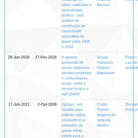
clima, coalizões e
Barroso
aprendizado
político : uma
análise da
construção de
capacidade
adaptativa no
Brasil entre 2005
e 2016
29-Jun-2026
27-Fev-2026
A agenda
Sousa,
Franco,
ambiental de
Francisco
Luiz de
povos indígenas,
Octávio
Andrad
afrodescendentes
Bittencourt
e comunidades
locais : entre o
pensar local e o
agir global
17-Jun-2011
2-Out-2009
Agripec : um
Costa,
Tourran
modelo para
Thelmo
Françoi
estimar custos
Vergara de
economicos e
Almeida
emissões de
Martins
gases efeito-
estufa para a