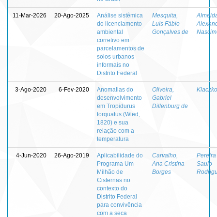
11-Mar-2026
20-Ago-2025
Análise sistêmica
Mesquita,
Almeida
do licenciamento
Luís Fábio
Alexan
ambiental
Gonçalves de
Nascim
corretivo em
parcelamentos de
solos urbanos
informais no
Distrito Federal
3-Ago-2020
6-Fev-2020
Anomalias do
Oliveira,
Klaczko
desenvolvimento
Gabriel
em Tropidurus
Dillenburg de
torquatus (Wied,
1820) e sua
relação com a
temperatura
4-Jun-2020
26-Ago-2019
Aplicabilidade do
Carvalho,
Pereira 
Programa Um
Ana Cristina
Saulo
Milhão de
Borges
Rodrig
Cisternas no
contexto do
Distrito Federal
para convivência
com a seca