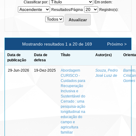
Classificar por:
Em ordem:
Resultados/Página
Registro(s):
Mostrando resultados 1 a 20 de 169
Próximo >
Data de
Data de
Título
Autor(es)
Orienta
publicação
defesa
29-Jun-2026
19-Dez-2025
Abordagem
Souza, Pedro
Barreto
CURISCO -
José Lusz de
Cristia
Cuidados para
Gomes
Recuperação
Inclusiva e
Sustentável do
Cerrado : uma
pesquisa-ação
longitudinal na
educação do
campo e
agricultura
familiar