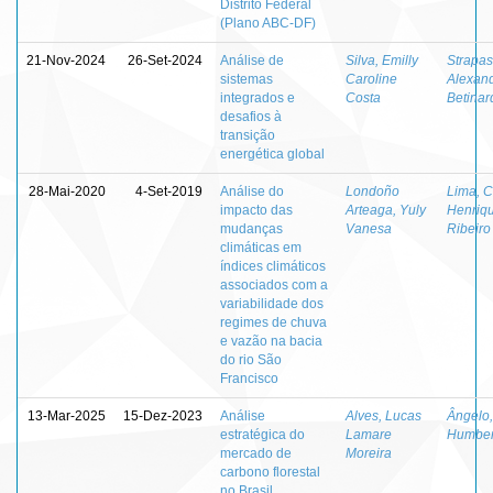
Distrito Federal
(Plano ABC-DF)
21-Nov-2024
26-Set-2024
Análise de
Silva, Emilly
Strapas
sistemas
Caroline
Alexan
integrados e
Costa
Betinar
desafios à
transição
energética global
28-Mai-2020
4-Set-2019
Análise do
Londoño
Lima, C
impacto das
Arteaga, Yuly
Henriq
mudanças
Vanesa
Ribeiro
climáticas em
índices climáticos
associados com a
variabilidade dos
regimes de chuva
e vazão na bacia
do rio São
Francisco
13-Mar-2025
15-Dez-2023
Análise
Alves, Lucas
Ângelo,
estratégica do
Lamare
Humber
mercado de
Moreira
carbono florestal
no Brasil