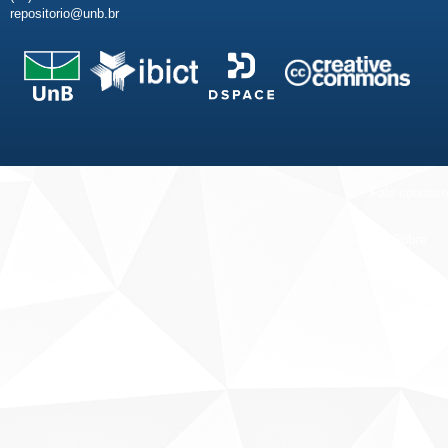
repositorio@unb.br
Fale conosco
Sobre