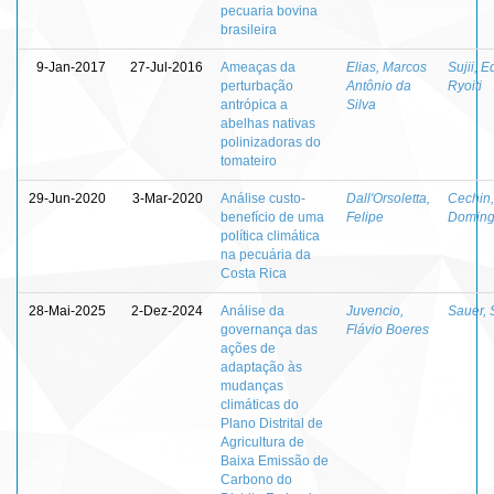
pecuaria bovina
brasileira
9-Jan-2017
27-Jul-2016
Ameaças da
Elias, Marcos
Sujii, E
perturbação
Antônio da
Ryoiti
antrópica a
Silva
abelhas nativas
polinizadoras do
tomateiro
29-Jun-2020
3-Mar-2020
Análise custo-
Dall'Orsoletta,
Cechin,
benefício de uma
Felipe
Doming
política climática
na pecuária da
Costa Rica
28-Mai-2025
2-Dez-2024
Análise da
Juvencio,
Sauer, 
governança das
Flávio Boeres
ações de
adaptação às
mudanças
climáticas do
Plano Distrital de
Agricultura de
Baixa Emissão de
Carbono do