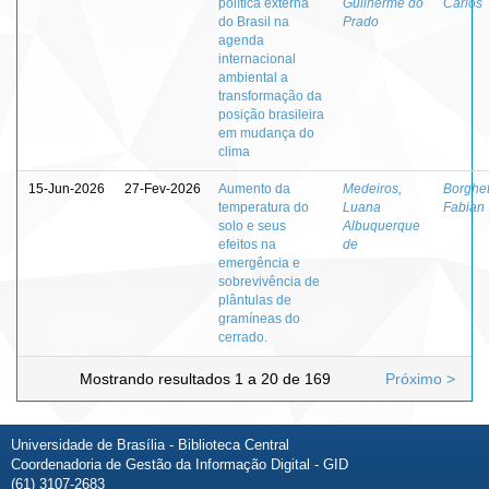
política externa
Guilherme do
Carlos
do Brasil na
Prado
agenda
internacional
ambiental a
transformação da
posição brasileira
em mudança do
clima
15-Jun-2026
27-Fev-2026
Aumento da
Medeiros,
Borghett
temperatura do
Luana
Fabian
solo e seus
Albuquerque
efeitos na
de
emergência e
sobrevivência de
plântulas de
gramíneas do
cerrado.
Mostrando resultados 1 a 20 de 169
Próximo >
Universidade de Brasília - Biblioteca Central
Coordenadoria de Gestão da Informação Digital - GID
(61) 3107-2683