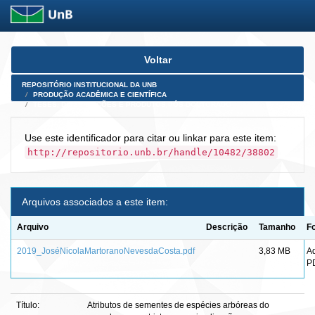
Skip
Voltar
navigation
REPOSITÓRIO INSTITUCIONAL DA UNB
PRODUÇÃO ACADÊMICA E CIENTÍFICA
TESES, DISSERTAÇÕES E PRODUTOS PÓS-DOUTORADO
Use este identificador para citar ou linkar para este item:
http://repositorio.unb.br/handle/10482/38802
Arquivos associados a este item:
Arquivo
Descrição
Tamanho
F
2019_JoséNicolaMartoranoNevesdaCosta.pdf
3,83 MB
A
P
Título:
Atributos de sementes de espécies arbóreas do