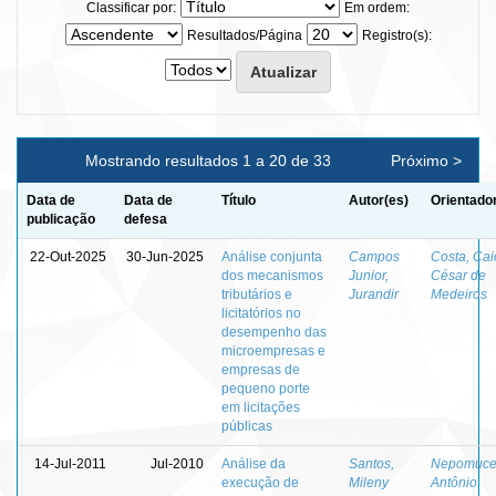
Classificar por:
Em ordem:
Resultados/Página
Registro(s):
Mostrando resultados 1 a 20 de 33
Próximo >
Data de
Data de
Título
Autor(es)
Orientado
publicação
defesa
22-Out-2025
30-Jun-2025
Análise conjunta
Campos
Costa, Cai
dos mecanismos
Junior,
César de
tributários e
Jurandir
Medeiros
licitatórios no
desempenho das
microempresas e
empresas de
pequeno porte
em licitações
públicas
14-Jul-2011
Jul-2010
Análise da
Santos,
Nepomuce
execução de
Mileny
Antônio