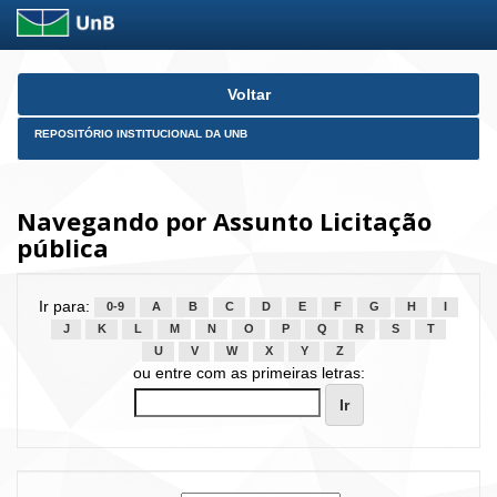
Skip
Voltar
navigation
REPOSITÓRIO INSTITUCIONAL DA UNB
Navegando por Assunto Licitação
pública
Ir para:
0-9
A
B
C
D
E
F
G
H
I
J
K
L
M
N
O
P
Q
R
S
T
U
V
W
X
Y
Z
ou entre com as primeiras letras: