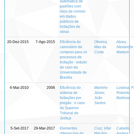
automática de
padrões com
risco de conluio
em dados
públicos de
licitações de
obras
20-Dez-2015
7-Ago-2015
Eficiência do
Oliveira,
Abreu,
calendário de
Max da
Alexandre
compras para os
Costa
Maduro
processos de
licitação : estudo
de caso da
Universidade de
Brasília
6-Mai-2010
2006
Eficiência do
Marinho
Lustosa, P
sistema de
Júnior,
Roberto
licitações por
João
Barbosa
pregão : o caso
Santos
do Superior
Tribunal de
Justiça
5-Set-2017
29-Mar-2017
Elementos
Cruz, Vital
Cabello,
diferenciais do
Macário
Andrea