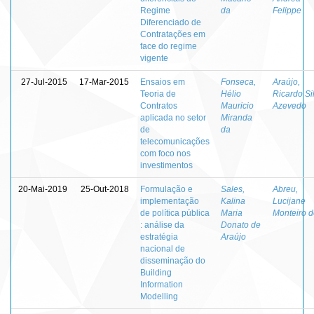
Regime
da
Felippe
Diferenciado de
Contratações em
face do regime
vigente
27-Jul-2015
17-Mar-2015
Ensaios em
Fonseca,
Araújo,
Teoria de
Hélio
Ricardo Si
Contratos
Mauricio
Azevedo
aplicada no setor
Miranda
de
da
telecomunicações
com foco nos
investimentos
20-Mai-2019
25-Out-2018
Formulação e
Sales,
Abreu,
implementação
Kalina
Lucijane
de política pública
Maria
Monteiro 
: análise da
Donato de
estratégia
Araújo
nacional de
disseminação do
Building
Information
Modelling