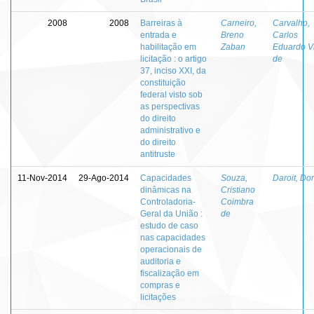
2008
2008
Barreiras à
Carneiro,
Carvalho,
entrada e
Breno
Carlos
habilitação em
Zaban
Eduardo Vi
licitação : o artigo
de
37, inciso XXI, da
constituição
federal visto sob
as perspectivas
do direito
administrativo e
do direito
antitruste
11-Nov-2014
29-Ago-2014
Capacidades
Souza,
Daroit, Do
dinâmicas na
Cristiano
Controladoria-
Coimbra
Geral da União :
de
estudo de caso
nas capacidades
operacionais de
auditoria e
fiscalização em
compras e
licitações