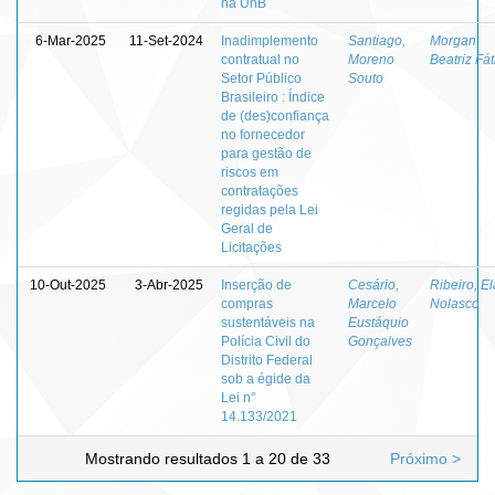
na UnB
6-Mar-2025
11-Set-2024
Inadimplemento
Santiago,
Morgan,
contratual no
Moreno
Beatriz Fá
Setor Público
Souto
Brasileiro : Índice
de (des)confiança
no fornecedor
para gestão de
riscos em
contratações
regidas pela Lei
Geral de
Licitações
10-Out-2025
3-Abr-2025
Inserção de
Cesário,
Ribeiro, E
compras
Marcelo
Nolasco
sustentáveis na
Eustáquio
Polícia Civil do
Gonçalves
Distrito Federal
sob a égide da
Lei n°
14.133/2021
Mostrando resultados 1 a 20 de 33
Próximo >