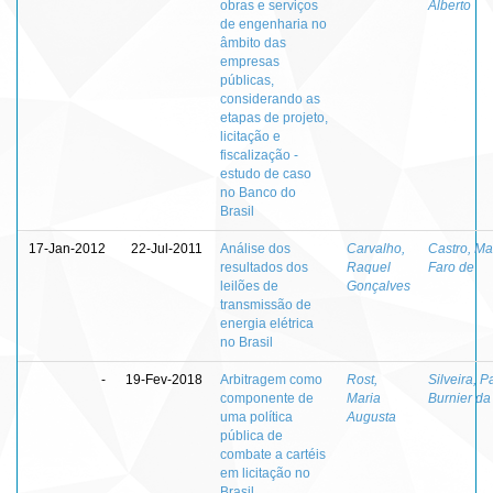
obras e serviços
Alberto
de engenharia no
âmbito das
empresas
públicas,
considerando as
etapas de projeto,
licitação e
fiscalização -
estudo de caso
no Banco do
Brasil
17-Jan-2012
22-Jul-2011
Análise dos
Carvalho,
Castro, Ma
resultados dos
Raquel
Faro de
leilões de
Gonçalves
transmissão de
energia elétrica
no Brasil
-
19-Fev-2018
Arbitragem como
Rost,
Silveira, P
componente de
Maria
Burnier da
uma política
Augusta
pública de
combate a cartéis
em licitação no
Brasil