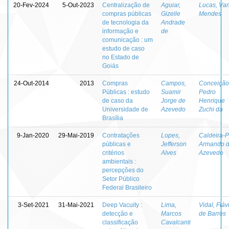
20-Fev-2024
5-Out-2023
Centralização de
Aguiar,
Lucas, Va
compras públicas
Gizelle
Mendes
de tecnologia da
Andrade
informação e
de
comunicação : um
estudo de caso
no Estado de
Goiás
24-Out-2014
2013
Compras
Campos,
Conceição
Públicas : estudo
Suamir
Pedro
de caso da
Jorge de
Henrique
Universidade de
Azevedo
Zuchi da
Brasília
9-Jan-2020
29-Mai-2019
Contratações
Lopes,
Caldeira-P
públicas e
Jefferson
Armando 
critérios
Alves
Azevedo
ambientais :
percepções do
Setor Público
Federal Brasileiro
3-Set-2021
31-Mai-2021
Deep Vacuity :
Lima,
Vidal, Fláv
detecção e
Marcos
de Barros
classificação
Cavalcanti