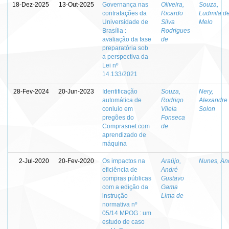
18-Dez-2025
13-Out-2025
Governança nas
Oliveira,
Souza,
contratações da
Ricardo
Ludmila d
Universidade de
Silva
Melo
Brasília :
Rodrigues
avaliação da fase
de
preparatória sob
a perspectiva da
Lei nº
14.133/2021
28-Fev-2024
20-Jun-2023
Identificação
Souza,
Nery,
automática de
Rodrigo
Alexandre
conluio em
Vilela
Solon
pregões do
Fonseca
Comprasnet com
de
aprendizado de
máquina
2-Jul-2020
20-Fev-2020
Os impactos na
Araújo,
Nunes, An
eficiência de
André
compras públicas
Gustavo
com a edição da
Gama
instrução
Lima de
normativa nº
05/14 MPOG : um
estudo de caso