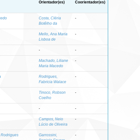
Orientador(es)
Coorientador(es)
redo
Costa, Cléria
-
Botêlho da
Mello, Ana Maria
-
Lisboa de
-
-
Machado, Liliane
-
Maria Macedo
a
Rodrigues,
-
Fabricia Walace
Tinoco, Robson
-
Coelho
-
-
Campos, Neio
-
Lúcio de Oliveira
a Rodrigues
Garrossini,
-