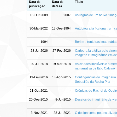
Data de
Data de
Título
publicação
defesa
16-Out-2009
2007
As regras de um bruxo : imag
30-Mai-2022
13-Dez-1994
Autobiografia ficcional : um c
1994
-
Berlim : fronteiras imaginárias
28-Jul-2026
27-Fev-2026
Cartografia afetiva pelo cine
imagens e imaginários em de
20-Jul-2018
19-Mar-2018
As cidades invisíveis e a me
na narrativa de Italo Calvino
19-Fev-2016
18-Ago-2015
Contingências do imaginário 
Sebastião da Rocha Pita
21-Out-2021
-
Crônicas de Rachel de Queiro
20-Dez-2015
8-Jul-2015
Desejos do imaginário de vi
3-Nov-2021
28-Jul-2021
O design como potencializad