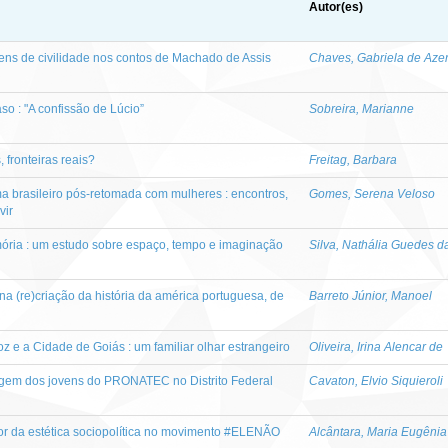
Autor(es)
ens de civilidade nos contos de Machado de Assis
Chaves, Gabriela de Aze
aso : "A confissão de Lúcio”
Sobreira, Marianne
, fronteiras reais?
Freitag, Barbara
ma brasileiro pós-retomada com mulheres : encontros,
Gomes, Serena Veloso
vir
mória : um estudo sobre espaço, tempo e imaginação
Silva, Nathália Guedes d
na (re)criação da história da américa portuguesa, de
Barreto Júnior, Manoel
z e a Cidade de Goiás : um familiar olhar estrangeiro
Oliveira, Irina Alencar de
agem dos jovens do PRONATEC no Distrito Federal
Cavaton, Elvio Siquieroli
or da estética sociopolítica no movimento #ELENÃO
Alcântara, Maria Eugêni