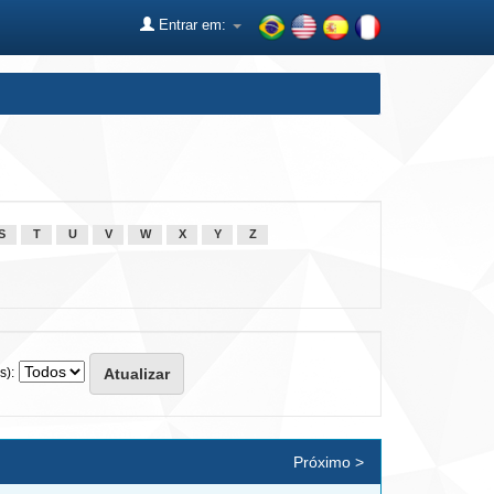
Entrar em:
S
T
U
V
W
X
Y
Z
s):
Próximo >