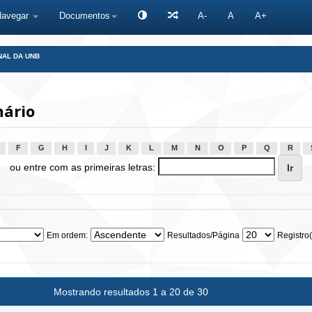
Navegar
Documentos
A-
A
A+
NAL DA UNB
nário
F
G
H
I
J
K
L
M
N
O
P
Q
R
ou entre com as primeiras letras:
Em ordem:
Resultados/Página
Registro(
Mostrando resultados 1 a 20 de 30