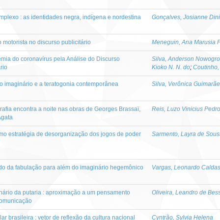
lexo : as identidades negra, indígena e nordestina
Gonçalves, Josianne Din
o motorista no discurso publicitário
Meneguin, Ana Marusia P
mia do coronavírus pela Análise do Discurso
Silva, Anderson Nowogro
rio
Kioko N. N. do
;
Coutinho,
 o imaginário e a teratogonia contemporânea
Silva, Verônica Guimarã
rafia encontra a noite nas obras de Georges Brassaï,
Reis, Luzo Vinicius Pedr
Agata
como estratégia de desorganização dos jogos de poder
Sarmento, Layra de Sous
udo da fabulação para além do imaginário hegemônico
Vargas, Leonardo Calda
nário da putaria : aproximação a um pensamento
Oliveira, Leandro de Bes
 comunicação
r brasileira : vetor de reflexão da cultura nacional
Cyntrão, Sylvia Helena