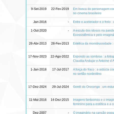
9-Set-2019
22-Fev-2019
Em busca do personagem comp
no cinema brasileiro
Jan-2016
-
Entre o acelerador e o freio : 
1-Out-2020
-
A escuta dos idosos na pande
Ecossistêmica e pelo imaginá
26-Abr-2013
28-Fev-2013
Estética da monstruosidade :
17-Nov-2023
22-Ago-2022
Expondo as sombras : a fotog
Claudia Andujar e Antoine d’
1-Jan-2018
17-Jul-2017
A força do fraco : a astúcia 
no sertão nordestino
17-Dez-2024
29-Jul-2024
Gentil do Orocongo : um est
11-Mai-2016
14-Dez-2015
Imagens fantasmas e o imagi
feminino para a estética e a
Dez-2007
-
O imaginário na canção popula