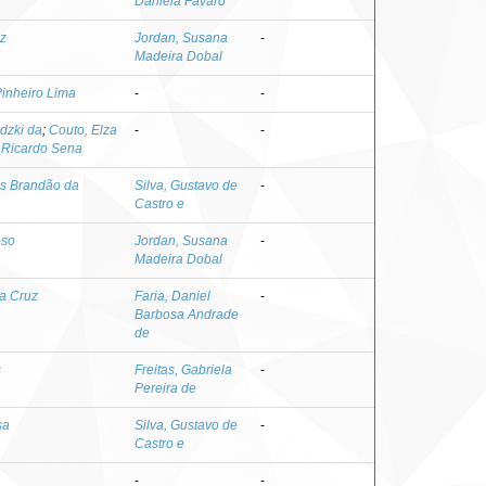
Daniela Favaro
iz
Jordan, Susana
-
Madeira Dobal
inheiro Lima
-
-
dzki da
;
Couto, Elza
-
-
 Ricardo Sena
es Brandão da
Silva, Gustavo de
-
Castro e
oso
Jordan, Susana
-
Madeira Dobal
a Cruz
Faria, Daniel
-
Barbosa Andrade
de
s
Freitas, Gabriela
-
Pereira de
sa
Silva, Gustavo de
-
Castro e
-
-