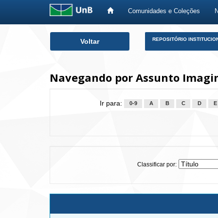
Comunidades e Coleções
Skip
REPOSITÓRIO INSTITUCIO
Voltar
navigation
Navegando por Assunto Imagi
Ir para:
0-9
A
B
C
D
E
Classificar por: