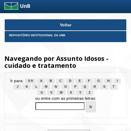
Skip
Voltar
navigation
REPOSITÓRIO INSTITUCIONAL DA UNB
Navegando por Assunto Idosos -
cuidado e tratamento
Ir para:
0-9
A
B
C
D
E
F
G
H
I
J
K
L
M
N
O
P
Q
R
S
T
U
V
W
X
Y
Z
ou entre com as primeiras letras: