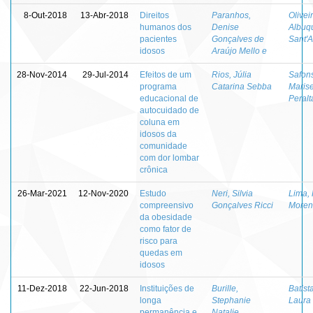
8-Out-2018
13-Abr-2018
Direitos
Paranhos,
Olivei
humanos dos
Denise
Albuq
pacientes
Gonçalves de
Sant'
idosos
Araújo Mello e
28-Nov-2014
29-Jul-2014
Efeitos de um
Rios, Júlia
Safon
programa
Catarina Sebba
Maris
educacional de
Peralt
autocuidado de
coluna em
idosos da
comunidade
com dor lombar
crônica
26-Mar-2021
12-Nov-2020
Estudo
Neri, Silvia
Lima,
compreensivo
Gonçalves Ricci
Moren
da obesidade
como fator de
risco para
quedas em
idosos
11-Dez-2018
22-Jun-2018
Instituições de
Burille,
Batist
longa
Stephanie
Laura 
permanência e
Natalie