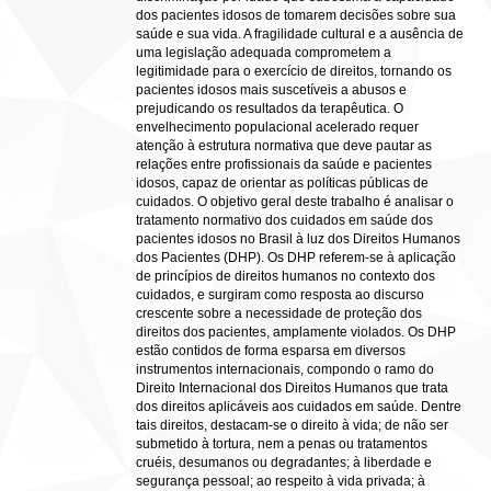
dos pacientes idosos de tomarem decisões sobre sua
saúde e sua vida. A fragilidade cultural e a ausência de
uma legislação adequada comprometem a
legitimidade para o exercício de direitos, tornando os
pacientes idosos mais suscetíveis a abusos e
prejudicando os resultados da terapêutica. O
envelhecimento populacional acelerado requer
atenção à estrutura normativa que deve pautar as
relações entre profissionais da saúde e pacientes
idosos, capaz de orientar as políticas públicas de
cuidados. O objetivo geral deste trabalho é analisar o
tratamento normativo dos cuidados em saúde dos
pacientes idosos no Brasil à luz dos Direitos Humanos
dos Pacientes (DHP). Os DHP referem-se à aplicação
de princípios de direitos humanos no contexto dos
cuidados, e surgiram como resposta ao discurso
crescente sobre a necessidade de proteção dos
direitos dos pacientes, amplamente violados. Os DHP
estão contidos de forma esparsa em diversos
instrumentos internacionais, compondo o ramo do
Direito Internacional dos Direitos Humanos que trata
dos direitos aplicáveis aos cuidados em saúde. Dentre
tais direitos, destacam-se o direito à vida; de não ser
submetido à tortura, nem a penas ou tratamentos
cruéis, desumanos ou degradantes; à liberdade e
segurança pessoal; ao respeito à vida privada; à