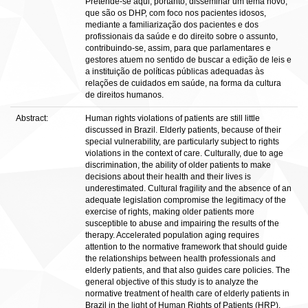
Pretende-se aqui, portanto, disseminar um tema novo,
que são os DHP, com foco nos pacientes idosos,
mediante a familiarização dos pacientes e dos
profissionais da saúde e do direito sobre o assunto,
contribuindo-se, assim, para que parlamentares e
gestores atuem no sentido de buscar a edição de leis e
a instituição de políticas públicas adequadas às
relações de cuidados em saúde, na forma da cultura
de direitos humanos.
Abstract:
Human rights violations of patients are still little
discussed in Brazil. Elderly patients, because of their
special vulnerability, are particularly subject to rights
violations in the context of care. Culturally, due to age
discrimination, the ability of older patients to make
decisions about their health and their lives is
underestimated. Cultural fragility and the absence of an
adequate legislation compromise the legitimacy of the
exercise of rights, making older patients more
susceptible to abuse and impairing the results of the
therapy. Accelerated population aging requires
attention to the normative framework that should guide
the relationships between health professionals and
elderly patients, and that also guides care policies. The
general objective of this study is to analyze the
normative treatment of health care of elderly patients in
Brazil in the light of Human Rights of Patients (HRP).