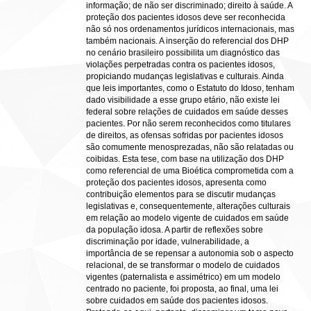
informação; de não ser discriminado; direito à saúde. A
proteção dos pacientes idosos deve ser reconhecida
não só nos ordenamentos jurídicos internacionais, mas
também nacionais. A inserção do referencial dos DHP
no cenário brasileiro possibilita um diagnóstico das
violações perpetradas contra os pacientes idosos,
propiciando mudanças legislativas e culturais. Ainda
que leis importantes, como o Estatuto do Idoso, tenham
dado visibilidade a esse grupo etário, não existe lei
federal sobre relações de cuidados em saúde desses
pacientes. Por não serem reconhecidos como titulares
de direitos, as ofensas sofridas por pacientes idosos
são comumente menosprezadas, não são relatadas ou
coibidas. Esta tese, com base na utilização dos DHP
como referencial de uma Bioética comprometida com a
proteção dos pacientes idosos, apresenta como
contribuição elementos para se discutir mudanças
legislativas e, consequentemente, alterações culturais
em relação ao modelo vigente de cuidados em saúde
da população idosa. A partir de reflexões sobre
discriminação por idade, vulnerabilidade, a
importância de se repensar a autonomia sob o aspecto
relacional, de se transformar o modelo de cuidados
vigentes (paternalista e assimétrico) em um modelo
centrado no paciente, foi proposta, ao final, uma lei
sobre cuidados em saúde dos pacientes idosos.