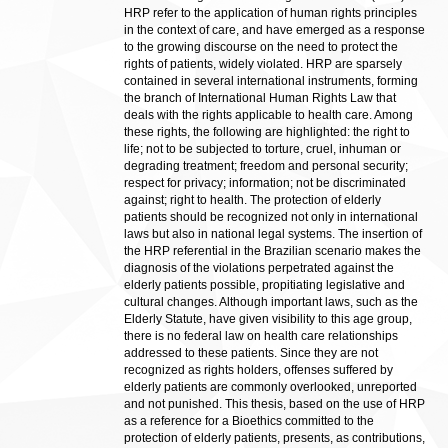
HRP refer to the application of human rights principles
in the context of care, and have emerged as a response
to the growing discourse on the need to protect the
rights of patients, widely violated. HRP are sparsely
contained in several international instruments, forming
the branch of International Human Rights Law that
deals with the rights applicable to health care. Among
these rights, the following are highlighted: the right to
life; not to be subjected to torture, cruel, inhuman or
degrading treatment; freedom and personal security;
respect for privacy; information; not be discriminated
against; right to health. The protection of elderly
patients should be recognized not only in international
laws but also in national legal systems. The insertion of
the HRP referential in the Brazilian scenario makes the
diagnosis of the violations perpetrated against the
elderly patients possible, propitiating legislative and
cultural changes. Although important laws, such as the
Elderly Statute, have given visibility to this age group,
there is no federal law on health care relationships
addressed to these patients. Since they are not
recognized as rights holders, offenses suffered by
elderly patients are commonly overlooked, unreported
and not punished. This thesis, based on the use of HRP
as a reference for a Bioethics committed to the
protection of elderly patients, presents, as contributions,