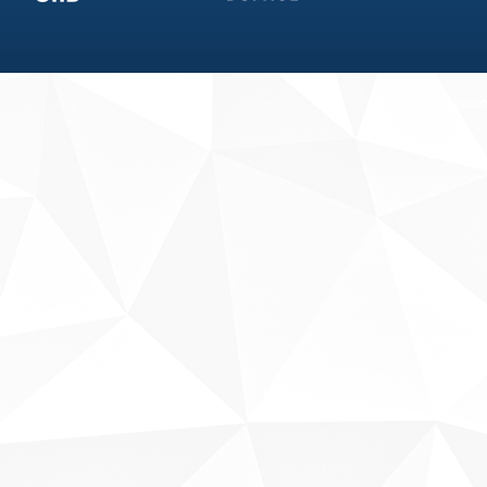
Fale conosco
Sobre