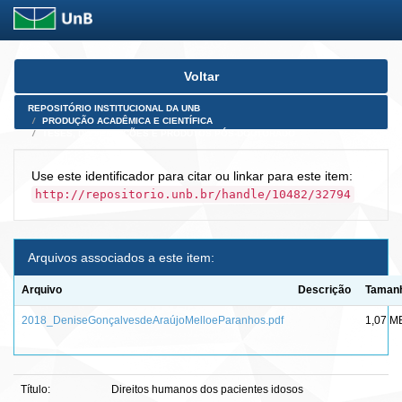
Skip
Voltar
navigation
REPOSITÓRIO INSTITUCIONAL DA UNB
PRODUÇÃO ACADÊMICA E CIENTÍFICA
TESES, DISSERTAÇÕES E PRODUTOS PÓS-DOUTORADO
Use este identificador para citar ou linkar para este item:
http://repositorio.unb.br/handle/10482/32794
Arquivos associados a este item:
Arquivo
Descrição
Taman
2018_DeniseGonçalvesdeAraújoMelloeParanhos.pdf
1,07 M
Título:
Direitos humanos dos pacientes idosos