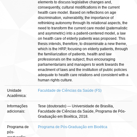
elements to discuss legislative changes and,
consequently, cultural modifications in the current
health care model. Based on reflections on age
discrimination, vulnerability, the importance of
rethinking autonomy through its relational aspects, the
need to transform the current care model (paternalistic
and asymmetric) into a patient-centered model, a law
on health care of elderly patients was proposed. This
thesis intends, therefore, to disseminate a new theme,
which is the HRP, focusing on elderly patients, through
the familiarization of patients, health and law
professionals on the subject, thus encouraging
parliamentarians and managers to work towards the
enactment of laws and the institution of public policies
adequate to health care relations and consistent with a
human rights culture.
Unidade
Faculdade de Ciências da Saúde (FS)
Acadêmica:
Informações
Tese (doutorado) — Universidade de Brasília,
adicionais:
Faculdade de Ciências da Saúde, Programa de Pós-
Graduação em Bioética, 2018.
Programa de
Programa de Pós-Graduação em Bioética
pós-