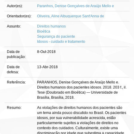
Autor(es):
Paranhos, Denise Gonçalves de Araújo Mello e
Orientador(es):
Oliveira, Aline Albuquerque Sant'Anna de
Assunto:
Direitos humanos
Bioética
Segurança do paciente
Idosos - cuidado e tratamento
Data de
8-Out-2018
publicação:
Data de
13-Abr-2018
defesa:
Referência:
PARANHOS, Denise Gonçalves de Araújo Mello e.
Direitos humanos dos pacientes idosos. 2018. 203 f., il.
Tese (Doutorado em Bioética) — Universidade de
Brasília, Brasília, 2018.
Resumo:
As violações de direitos humanos dos pacientes são
um tema ainda pouco discutido no Brasil. Os pacientes
idosos, por sua vulnerabilidade acrescida, estão
particularmente sujeitos a violações de direitos no
contexto dos cuidados. Culturalmente, existe uma
discriminação por idade que subestima a capacidade