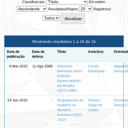
Classificar por:
Em ordem:
Resultados/Página
Registro(s):
Mostrando resultados 1 a 16 de 16
Data de
Data de
Título
Autor(es)
Orientad
publicação
defesa
9-Mar-2010
11-Ago-2006
(A)bordar
Carrijo,
Magalhã
memórias, tecer
Elizângela
Nancy Al
histórias :
fazeres teatrais
em Brasília
(1970-1990)
23-Jun-2010
-
As gradações do
Oliveira,
Kirschner
moderno na
Diogo de
Tereza Cr
literatura
Castro
brasileira (1822-
1922)