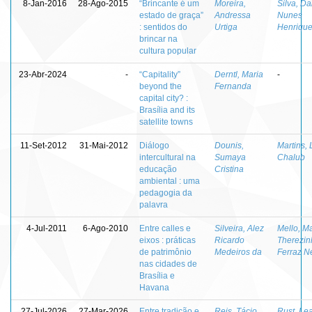
8-Jan-2016
28-Ago-2015
“Brincante é um
Moreira,
Silva, Da
estado de graça”
Andressa
Nunes
: sentidos do
Urtiga
Henriqu
brincar na
cultura popular
23-Abr-2024
-
“Capitality”
Derntl, Maria
-
beyond the
Fernanda
capital city? :
Brasília and its
satellite towns
11-Set-2012
31-Mai-2012
Diálogo
Dounis,
Martins, 
intercultural na
Sumaya
Chalub
educação
Cristina
ambiental : uma
pedagogia da
palavra
4-Jul-2011
6-Ago-2010
Entre calles e
Silveira, Alez
Mello, M
eixos : práticas
Ricardo
Therezin
de patrimônio
Medeiros da
Ferraz N
nas cidades de
Brasília e
Havana
27-Jul-2026
27-Mar-2026
Entre tradição e
Reis, Tácio
Rust, Le