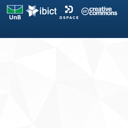
Fale conosco
Sobre