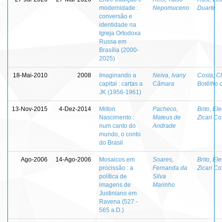
modernidade :
Nepomuceno
Duarte
conversão e
identidade na
Igreja Ortodoxa
Russa em
Brasília (2000-
2025)
18-Mai-2010
2008
Imaginando a
Neiva, Ivany
Costa, Cl
capital : cartas a
Câmara
Botêlho 
JK (1956-1961)
13-Nov-2015
4-Dez-2014
Milton
Pacheco,
Brito, El
Nascimento :
Mateus de
Zicari Co
num canto do
Andrade
mundo, o conto
do Brasil
Ago-2006
14-Ago-2006
Mosaicos em
Soares,
Brito, El
procissão : a
Fernanda da
Zicari Co
política de
Silva
imagens de
Marinho
Justiniano em
Ravena (527 -
565 a.D.)