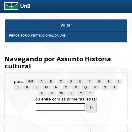
Skip
Voltar
navigation
REPOSITÓRIO INSTITUCIONAL DA UNB
Navegando por Assunto História
cultural
Ir para:
0-9
A
B
C
D
E
F
G
H
I
J
K
L
M
N
O
P
Q
R
S
T
U
V
W
X
Y
Z
ou entre com as primeiras letras: