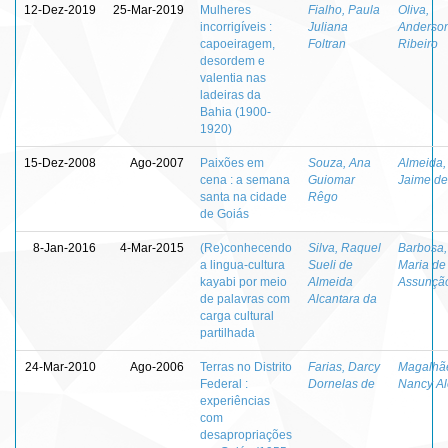
12-Dez-2019
25-Mar-2019
Mulheres
Fialho, Paula
Oliva,
incorrigíveis :
Juliana
Anderso
capoeiragem,
Foltran
Ribeiro
desordem e
valentia nas
ladeiras da
Bahia (1900-
1920)
15-Dez-2008
Ago-2007
Paixões em
Souza, Ana
Almeida,
cena : a semana
Guiomar
Jaime de
santa na cidade
Rêgo
de Goiás
8-Jan-2016
4-Mar-2015
(Re)conhecendo
Silva, Raquel
Barbosa,
a lingua-cultura
Sueli de
Maria de
kayabi por meio
Almeida
Assunçã
de palavras com
Alcantara da
carga cultural
partilhada
24-Mar-2010
Ago-2006
Terras no Distrito
Farias, Darcy
Magalhã
Federal :
Dornelas de
Nancy Al
experiências
com
desapropriações