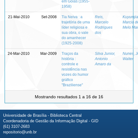
em Goiás (1955-
1958)
21-Mai-2010
Set-2008
Tia Neiva : a
Reis,
Kuyumjia
trajetória de uma
Marcelo
Marcia d
líder religiosa e
Rodrigues
Melo Mar
sua obra, o vale
dos
do amanhecer
(1925-2008)
24-Mar-2010
Mar-2009
Traços da
Silva Junior,
Nunes, J
história :
Antonio
Walter
controle e
Amaro da
resistência nas
vozes do humor
gráfico
"Braziliense"
Mostrando resultados 1 a 16 de 16
Universidade de Brasília - Biblioteca Central
Coordenadoria de Gestão da Informação Digital - GID
(61) 3107-2683
repositorio@unb.br