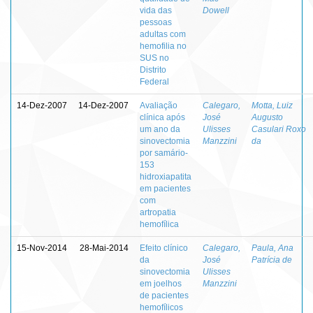
vida das
Dowell
pessoas
adultas com
hemofilia no
SUS no
Distrito
Federal
14-Dez-2007
14-Dez-2007
Avaliação
Calegaro,
Motta, Luiz
clínica após
José
Augusto
um ano da
Ulisses
Casulari Roxo
sinovectomia
Manzzini
da
por samário-
153
hidroxiapatita
em pacientes
com
artropatia
hemofílica
15-Nov-2014
28-Mai-2014
Efeito clínico
Calegaro,
Paula, Ana
da
José
Patrícia de
sinovectomia
Ulisses
em joelhos
Manzzini
de pacientes
hemofílicos