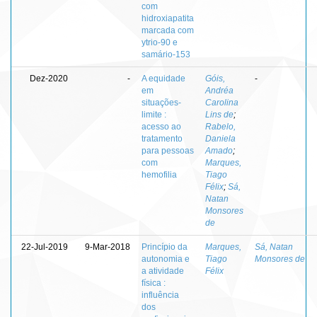
com
hidroxiapatita
marcada com
ytrio-90 e
samário-153
Dez-2020
-
A equidade
Góis,
-
em
Andréa
situações-
Carolina
limite :
Lins de
;
acesso ao
Rabelo,
tratamento
Daniela
para pessoas
Amado
;
com
Marques,
hemofilia
Tiago
Félix
;
Sá,
Natan
Monsores
de
22-Jul-2019
9-Mar-2018
Princípio da
Marques,
Sá, Natan
autonomia e
Tiago
Monsores de
a atividade
Félix
física :
influência
dos