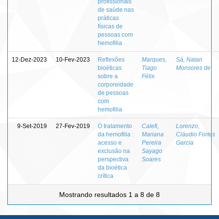
profissionais
de saúde nas
práticas
físicas de
pessoas com
hemofilia
12-Dez-2023
10-Fev-2023
Reflexões
Marques,
Sá, Natan
bioéticas
Tiago
Monsores de
sobre a
Félix
corporeidade
de pessoas
com
hemofilia
9-Set-2019
27-Fev-2019
O tratamento
Calefi,
Lorenzo,
da hemofilia :
Mariana
Cláudio Fortes
acesso e
Pereira
Garcia
exclusão na
Sayago
perspectiva
Soares
da bioética
crítica
Mostrando resultados 1 a 8 de 8