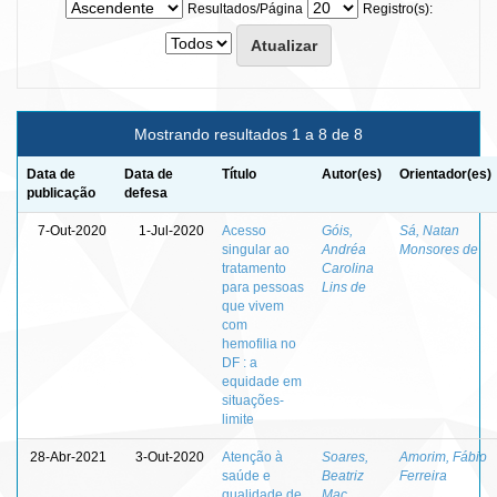
Resultados/Página
Registro(s):
Mostrando resultados 1 a 8 de 8
Data de
Data de
Título
Autor(es)
Orientador(es)
publicação
defesa
7-Out-2020
1-Jul-2020
Acesso
Góis,
Sá, Natan
singular ao
Andréa
Monsores de
tratamento
Carolina
para pessoas
Lins de
que vivem
com
hemofilia no
DF : a
equidade em
situações-
limite
28-Abr-2021
3-Out-2020
Atenção à
Soares,
Amorim, Fábio
saúde e
Beatriz
Ferreira
qualidade de
Mac