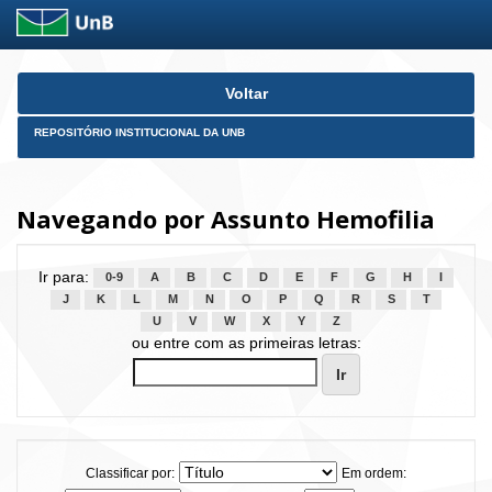
Skip
Voltar
navigation
REPOSITÓRIO INSTITUCIONAL DA UNB
Navegando por Assunto Hemofilia
Ir para:
0-9
A
B
C
D
E
F
G
H
I
J
K
L
M
N
O
P
Q
R
S
T
U
V
W
X
Y
Z
ou entre com as primeiras letras:
Classificar por:
Em ordem: