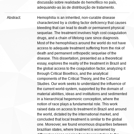
discussão sobre realidade do hemofílico no país,
adequando-as às de distribuição de tratamento.
Abstract:
Hemophilia is an inherited, non-curable disease
characterized by a clotting factor deficiency that causes
bleeding that can lead to death or permanent physical
sequelae. The treatment involves high cost coagulation
drugs, and a chain of lifelong care since diagnosis.
Most of the hemophiliacs around the world do not have
access to adequate treatment suffering from the risk of
death and permanent orthopedic sequelae of the
disease. This dissertation, presented as a theoretical
essay, explores the reality of the treatment in Brazil and
the global access to the coagulation factor, analyzing it
through Critical Bioethics, and the analytical
components of the Critical Theory, and the Colonial
Studies. Our work seeks to understand the influence of
the current world-system, supported by the domain of
material abilities, ideas and institutions and sedimented
in a hierarchical hegemonic conception, where the
notion of race plays a fundamental role. This work
raised data on access to treatment in Brazil and around
the world, dictated by the international market, and
concluded that local treatment is similar to the global
one. Moreover, we found enormous disparities between
brazilian states, where treatment is worsened by