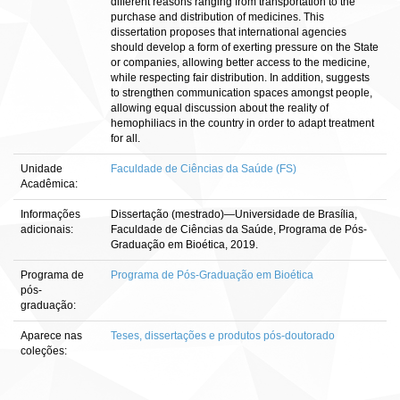
different reasons ranging from transportation to the
purchase and distribution of medicines. This
dissertation proposes that international agencies
should develop a form of exerting pressure on the State
or companies, allowing better access to the medicine,
while respecting fair distribution. In addition, suggests
to strengthen communication spaces amongst people,
allowing equal discussion about the reality of
hemophiliacs in the country in order to adapt treatment
for all.
Unidade
Faculdade de Ciências da Saúde (FS)
Acadêmica:
Informações
Dissertação (mestrado)—Universidade de Brasília,
adicionais:
Faculdade de Ciências da Saúde, Programa de Pós-
Graduação em Bioética, 2019.
Programa de
Programa de Pós-Graduação em Bioética
pós-
graduação:
Aparece nas
Teses, dissertações e produtos pós-doutorado
coleções: