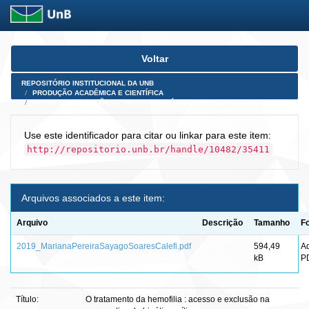
Skip
Voltar
navigation
REPOSITÓRIO INSTITUCIONAL DA UNB
PRODUÇÃO ACADÊMICA E CIENTÍFICA
TESES, DISSERTAÇÕES E PRODUTOS PÓS-DOUTORADO
Use este identificador para citar ou linkar para este item:
http://repositorio.unb.br/handle/10482/35411
Arquivos associados a este item:
Arquivo
Descrição
Tamanho
F
2019_MarianaPereiraSayagoSoaresCalefi.pdf
594,49
A
kB
P
Título:
O tratamento da hemofilia : acesso e exclusão na