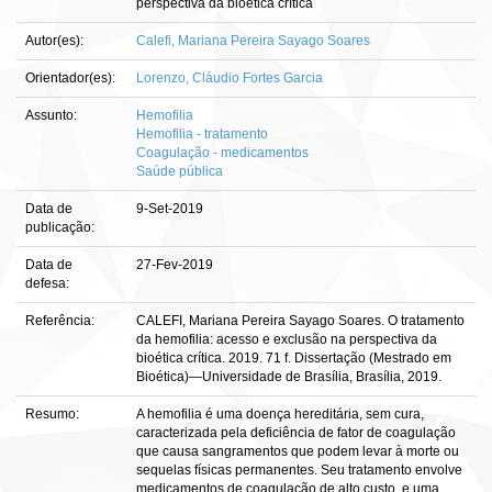
perspectiva da bioética crítica
Autor(es):
Calefi, Mariana Pereira Sayago Soares
Orientador(es):
Lorenzo, Cláudio Fortes Garcia
Assunto:
Hemofilia
Hemofilia - tratamento
Coagulação - medicamentos
Saúde pública
Data de
9-Set-2019
publicação:
Data de
27-Fev-2019
defesa:
Referência:
CALEFI, Mariana Pereira Sayago Soares. O tratamento
da hemofilia: acesso e exclusão na perspectiva da
bioética crítica. 2019. 71 f. Dissertação (Mestrado em
Bioética)—Universidade de Brasília, Brasília, 2019.
Resumo:
A hemofilia é uma doença hereditária, sem cura,
caracterizada pela deficiência de fator de coagulação
que causa sangramentos que podem levar à morte ou
sequelas físicas permanentes. Seu tratamento envolve
medicamentos de coagulação de alto custo, e uma