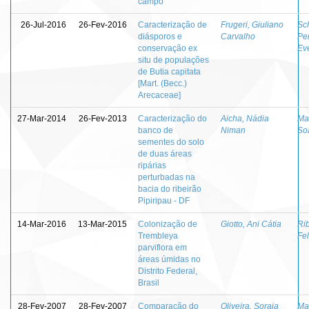
campo
26-Jul-2016
26-Fev-2016
Caracterização de
Frugeri, Giuliano
Sc
diásporos e
Carvalho
Per
conservação ex
Ev
situ de populações
de Butia capitata
[Mart. (Becc.)
Arecaceae]
27-Mar-2014
26-Fev-2013
Caracterização do
Aicha, Nádia
Mar
banco de
Niman
So
sementes do solo
de duas áreas
ripárias
perturbadas na
bacia do ribeirão
Pipiripau - DF
14-Mar-2016
13-Mar-2015
Colonização de
Giotto, Ani Cátia
Rib
Trembleya
Fel
parviflora em
áreas úmidas no
Distrito Federal,
Brasil
28-Fev-2007
28-Fev-2007
Comparação do
Oliveira, Soraia
Mar