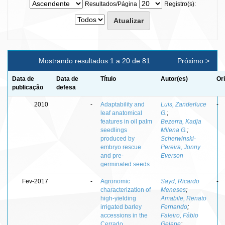
Resultados/Página
Registro(s):
Mostrando resultados 1 a 20 de 81
Próximo >
Data de
Data de
Título
Autor(es)
Or
publicação
defesa
2010
-
Adaptability and
Luis, Zanderluce
-
leaf anatomical
G.
;
features in oil palm
Bezerra, Kadja
seedlings
Milena G.
;
produced by
Scherwinski-
embryo rescue
Pereira, Jonny
and pre-
Everson
germinated seeds
Fev-2017
-
Agronomic
Sayd, Ricardo
-
characterization of
Meneses
;
high-yielding
Amabile, Renato
irrigated barley
Fernando
;
accessions in the
Faleiro, Fábio
Cerrado
Gelape
;