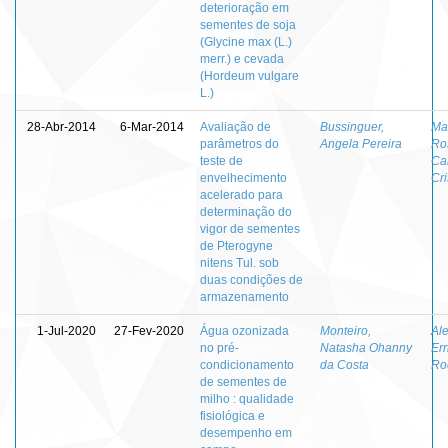
deterioração em
sementes de soja
(Glycine max (L.)
merr.) e cevada
(Hordeum vulgare
L.)
28-Abr-2014
6-Mar-2014
Avaliação de
Bussinguer,
Mar
parâmetros do
Angela Pereira
Ro
teste de
Ca
envelhecimento
Cri
acelerado para
determinação do
vigor de sementes
de Pterogyne
nitens Tul. sob
duas condições de
armazenamento
1-Jul-2020
27-Fev-2020
Água ozonizada
Monteiro,
Ale
no pré-
Natasha Ohanny
Er
condicionamento
da Costa
Ro
de sementes de
milho : qualidade
fisiológica e
desempenho em