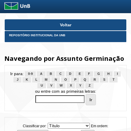
Skip
Voltar
navigation
REPOSITÓRIO INSTITUCIONAL DA UNB
Navegando por Assunto Germinação
Ir para:
0-9
A
B
C
D
E
F
G
H
I
J
K
L
M
N
O
P
Q
R
S
T
U
V
W
X
Y
Z
ou entre com as primeiras letras:
Classificar por:
Em ordem: