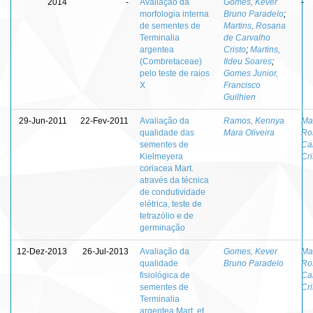
2014
-
Avaliação da
Gomes, Kever
-
morfologia interna
Bruno Paradelo
;
de sementes de
Martins, Rosana
Terminalia
de Carvalho
argentea
Cristo
;
Martins,
(Combretaceae)
Ildeu Soares
;
pelo teste de raios
Gomes Junior,
X
Francisco
Guilhien
29-Jun-2011
22-Fev-2011
Avaliação da
Ramos, Kennya
Mar
qualidade das
Mara Oliveira
Ro
sementes de
Ca
Kielmeyera
Cri
coriacea Mart.
através da técnica
de condutividade
elétrica, teste de
tetrazólio e de
germinação
12-Dez-2013
26-Jul-2013
Avaliação da
Gomes, Kever
Mar
qualidade
Bruno Paradelo
Ro
fisiológica de
Ca
sementes de
Cri
Terminalia
argentea Mart. et