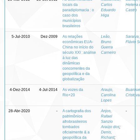
locais da
Carlos
Helena 
paradiplomacia : o
Eduardo
Castro
caso dos
Higa
municípios
brasileiros
5-Jul-2010
Dez-2009
As relações
Leão,
Saraiva,
econômicas EUA-
Bruno
Flávio 
China no início do
Guerra
século XXI : análise
Carneiro
à luz das
dinâmicas
concorrentes da
geopolítica e da
globalização
4-Dez-2014
4-Jul-2014
As vozes da
Araujo,
Buarque
Rio+20
Carolina
Cristov
Lopes
28-Abr-2020
-
A cartografia dos
Anjos,
-
patrimônios
Rafael
afrobrasileiros
Sanzio
tombados
Araújo dos
;
oficialmente & a
Denis,
geopolítica da
Richard
;