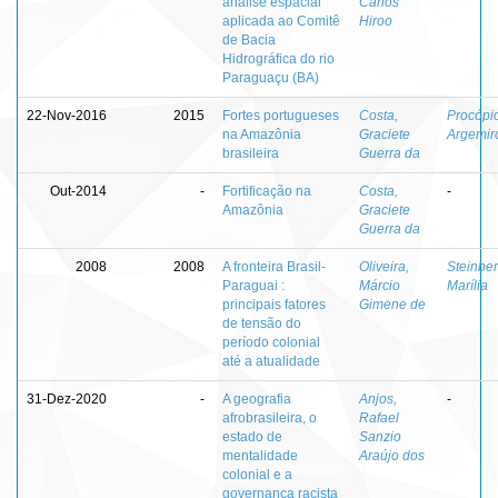
análise espacial
Carlos
aplicada ao Comitê
Hiroo
de Bacia
Hidrográfica do rio
Paraguaçu (BA)
22-Nov-2016
2015
Fortes portugueses
Costa,
Procópio
na Amazônia
Graciete
Argemir
brasileira
Guerra da
Out-2014
-
Fortificação na
Costa,
-
Amazônia
Graciete
Guerra da
2008
2008
A fronteira Brasil-
Oliveira,
Steinber
Paraguai :
Márcio
Marília
principais fatores
Gimene de
de tensão do
período colonial
até a atualidade
31-Dez-2020
-
A geografia
Anjos,
-
afrobrasileira, o
Rafael
estado de
Sanzio
mentalidade
Araújo dos
colonial e a
governança racista