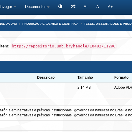
Navegar
Documentos
A-
A
A+
NAL DA UNB
PRODUÇÃO ACADÊMICA E CIENTÍFICA
TESES, DISSERTAÇÕES E PRO
 item:
http://repositorio.unb.br/handle/10482/11296
Descrição
Tamanho
Formato
2,14 MB
Adobe PD
zônia em narrativas e práticas institucionais : governos da natureza no Brasil e 
zônia em narrativas e práticas institucionais : governos da natureza no Brasil e 