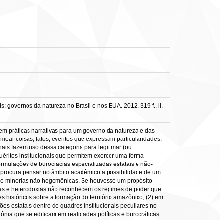
 governos da natureza no Brasil e nos EUA. 2012. 319 f., il.
m em práticas narrativas para um governo da natureza e das
mear coisas, fatos, eventos que expressam particularidades,
onais fazem uso dessa categoria para legitimar (ou
uéritos institucionais que permitem exercer uma forma
ormulações de burocracias especializadas estatais e não-
e procura pensar no âmbito acadêmico a possibilidade de um
is de minorias não hegemônicas. Se houvesse um propósito
oxias e heterodoxias não reconhecem os regimes de poder que
s históricos sobre a formação do território amazônico; (2) em
es estatais dentro de quadros institucionais peculiares no
ônia que se edificam em realidades políticas e burocráticas.