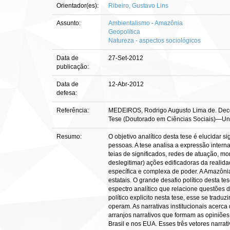
Orientador(es):
Ribeiro, Gustavo Lins
Assunto:
Ambientalismo - Amazônia
Geopolítica
Natureza - aspectos sociológicos
Data de
27-Set-2012
publicação:
Data de
12-Abr-2012
defesa:
Referência:
MEDEIROS, Rodrigo Augusto Lima de. Decodif
Tese (Doutorado em Ciências Sociais)—Unive
Resumo:
O objetivo analítico desta tese é elucidar
pessoas. A tese analisa a expressão intern
teias de significados, redes de atuação, mor
deslegitimar) ações edificadoras da realid
específica e complexa de poder. A Amazônia
estatais. O grande desafio político desta
espectro analítico que relacione questões 
político explicito nesta tese, esse se tra
operam. As narrativas institucionais acerc
arranjos narrativos que formam as opiniões
Brasil e nos EUA. Esses três vetores narrat