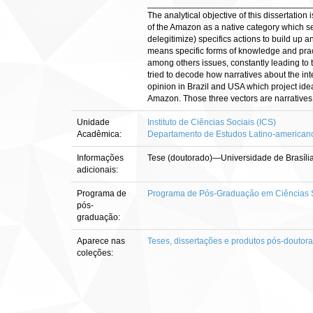
_________________________________
The analytical objective of this dissertation
of the Amazon as a native category which sets
delegitimize) specifics actions to build up an
means specific forms of knowledge and practice
among others issues, constantly leading to 
tried to decode how narratives about the inte
opinion in Brazil and USA which project ide
Amazon. Those three vectors are narratives i
Unidade
Instituto de Ciências Sociais (ICS)
Acadêmica:
Departamento de Estudos Latino-american
Informações
Tese (doutorado)—Universidade de Brasíli
adicionais:
Programa de
Programa de Pós-Graduação em Ciências S
pós-
graduação:
Aparece nas
Teses, dissertações e produtos pós-doutor
coleções: