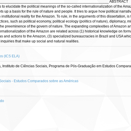
______________________________________________________ ABSTRACT
 is to elucidate the political meanings of the so-called internationalization of the A
 up a basis for the rule of nature and people. It tries to argue how political narrati
 institutional reality for the Amazon. To rule, in the arguments of this dissertation, is
s, such as political economy, political ecology (politics of nature), diplomacy, militar
the preeminence of the govern of nature. The expanding complexities of Amazon and 
rnationalization of the Amazon are related across (1) historical knowledge on formati
as and actions to the Amazon, (3) specialized bureaucracies in Brazil and USA whi
nquiries that make up social and natural realities.
os (ICS ELA)
a, Instituto de Ciências Sociais, Programa de Pós-Graduação em Estudos Compara
ociais - Estudos Comparados sobre as Américas
ado