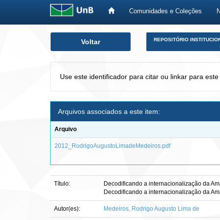
Comunidades e Coleções
Skip
REPOSITÓRIO INSTITUCIO
Voltar
navigation
Use este identificador para citar ou linkar para este
Arquivos associados a este item:
Arquivo
2012_RodrigoAugustoLimadeMedeiros.pdf
Título:
Decodificando a internacionalização da Ama
Decodificando a internacionalização da Ama
Autor(es):
Medeiros, Rodrigo Augusto Lima de