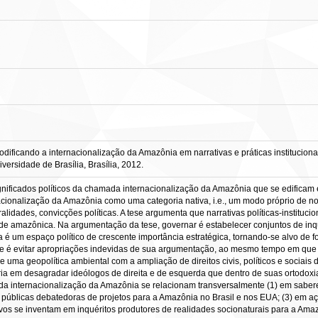
icando a internacionalização da Amazônia em narrativas e práticas institucionais:
rsidade de Brasília, Brasília, 2012.
 significados políticos da chamada internacionalização da Amazônia que se edifica
acionalização da Amazônia como uma categoria nativa, i.e., um modo próprio de no
alidades, convicções políticas. A tese argumenta que narrativas políticas-instituci
ade amazônica. Na argumentação da tese, governar é estabelecer conjuntos de inq
 é um espaço político de crescente importância estratégica, tornando-se alvo de f
 tese é evitar apropriações indevidas de sua argumentação, ao mesmo tempo em qu
de uma geopolítica ambiental com a ampliação de direitos civis, políticos e socia
duziria em desagradar ideólogos de direita e de esquerda que dentro de suas ortod
a da internacionalização da Amazônia se relacionam transversalmente (1) em sabere
 públicas debatedoras de projetos para a Amazônia no Brasil e nos EUA; (3) em açõ
ivos se inventam em inquéritos produtores de realidades socionaturais para a Amaz