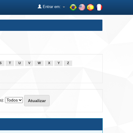
Entrar em:
S
T
U
V
W
X
Y
Z
s):