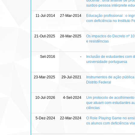
docente : uma análise de proc
surdos-pessoa intérprete edu
11-Jul-2014
27-Mar-2014
Educação profissional : o ing
com deficiência no Instituto F
21-Out-2025
28-Mar-2025
Os impactos do Decreto nº 10
e resistências
Set-2016
-
Inclusão de estudantes com d
universidade portuguesa
23-Mar-2025
29-Jul-2021
Instrumentos de ação públic
Distrito Federal
10-Jul-2026
4-Set-2024
Um protocolo de acolhiment
que atuam com estudantes au
ciências
5-Dez-2024
22-Mar-2024
O Role Playing Game no ensin
os alunos com deficiência vis