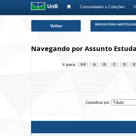
Comunidades e Coleções
Skip
REPOSITÓRIO INSTITUCIO
Voltar
navigation
Navegando por Assunto Estuda
Ir para:
0-9
A
B
C
D
E
Classificar por: