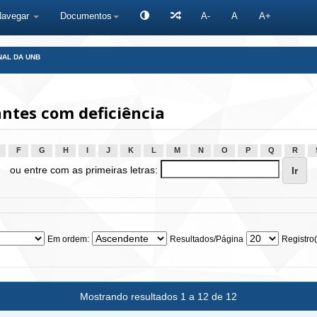
Navegar
Documentos
A-
A
A+
NAL DA UNB
ntes com deficiência
F
G
H
I
J
K
L
M
N
O
P
Q
R
ou entre com as primeiras letras:
Em ordem:
Resultados/Página
Registro(
Mostrando resultados 1 a 12 de 12