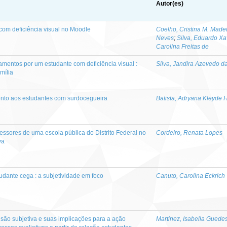
Autor(es)
com deficiência visual no Moodle
Coelho, Cristina M. Made
Neves
;
Silva, Eduardo Xa
Carolina Freitas de
ramentos por um estudante com deficiência visual :
Silva, Jandira Azevedo d
mília
mento aos estudantes com surdocegueira
Batista, Adryana Kleyde 
essores de uma escola pública do Distrito Federal no
Cordeiro, Renata Lopes
va
udante cega : a subjetividade em foco
Canuto, Carolina Eckrich
ão subjetiva e suas implicações para a ação
Martinez, Isabella Guede