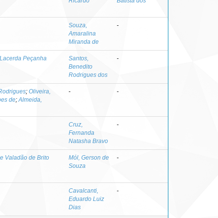
Ricardo
Batista dos
Souza,
-
Amaralina
Miranda de
e Lacerda Peçanha
Santos,
-
Benedito
Rodrigues dos
Rodrigues
;
Oliveira,
-
-
pes de
;
Almeida,
Cruz,
-
Fernanda
Natasha Bravo
ne Valadão de Brito
Mól, Gerson de
-
Souza
Cavalcanti,
-
Eduardo Luiz
Dias