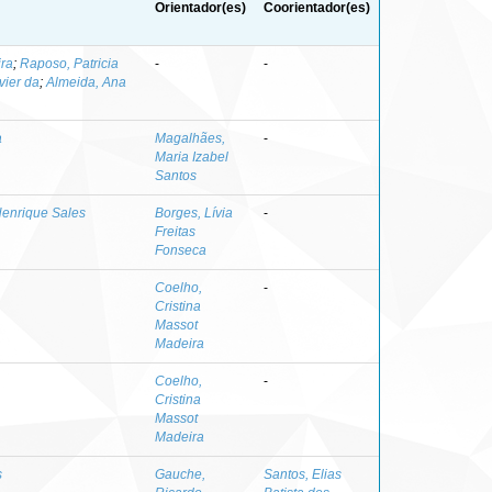
Orientador(es)
Coorientador(es)
ira
;
Raposo, Patricia
-
-
vier da
;
Almeida, Ana
a
Magalhães,
-
Maria Izabel
Santos
Henrique Sales
Borges, Lívia
-
Freitas
Fonseca
Coelho,
-
Cristina
Massot
Madeira
Coelho,
-
Cristina
Massot
Madeira
s
Gauche,
Santos, Elias