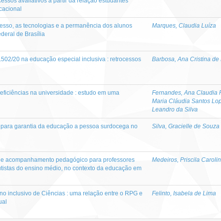
essos avaliativos a partir da relação estudantes
cacional
resso, as tecnologias e a permanência dos alunos
Marques, Claudia Luíza
ederal de Brasília
.502/20 na educação especial inclusiva : retrocessos
Barbosa, Ana Cristina d
eficiências na universidade : estudo em uma
Fernandes, Ana Claudia 
Maria Cláudia Santos Lo
Leandro da Silva
a para garantia da educação a pessoa surdocega no
Silva, Gracielle de Souza
o e acompanhamento pedagógico para professores
Medeiros, Priscila Caroli
tistas do ensino médio, no contexto da educação em
o inclusivo de Ciências : uma relação entre o RPG e
Felinto, Isabela de Lima
ual