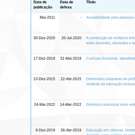
Data de
Data de
Título
publicação
defesa
Mai-2011
-
Acessibilidade para pessoas 
30-Dez-2020
20-Jul-2020
A construção de múltiplos let
entre docentes, discentes e fa
17-Dez-2019
31-Mai-2019
Currículo funcional : atendi
23-Dez-2015
22-Abr-2015
Dimensões subjetivas de prof
contexto da educação inclusi
24-Mai-2022
14-Mar-2022
Dinâmica relacional ledor-est
9-Dez-2019
26-Abr-2019
Educação em ciências, dimens