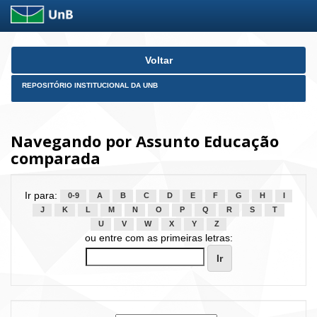
Skip
Voltar
navigation
REPOSITÓRIO INSTITUCIONAL DA UNB
Navegando por Assunto Educação
comparada
Ir para:
0-9
A
B
C
D
E
F
G
H
I
J
K
L
M
N
O
P
Q
R
S
T
U
V
W
X
Y
Z
ou entre com as primeiras letras: