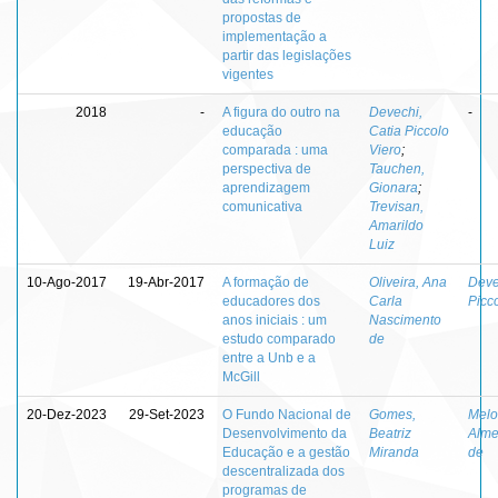
propostas de
implementação a
partir das legislações
vigentes
2018
-
A figura do outro na
Devechi,
-
educação
Catia Piccolo
comparada : uma
Viero
;
perspectiva de
Tauchen,
aprendizagem
Gionara
;
comunicativa
Trevisan,
Amarildo
Luiz
10-Ago-2017
19-Abr-2017
A formação de
Oliveira, Ana
Deve
educadores dos
Carla
Picc
anos iniciais : um
Nascimento
estudo comparado
de
entre a Unb e a
McGill
20-Dez-2023
29-Set-2023
O Fundo Nacional de
Gomes,
Melo
Desenvolvimento da
Beatriz
Alme
Educação e a gestão
Miranda
de
descentralizada dos
programas de