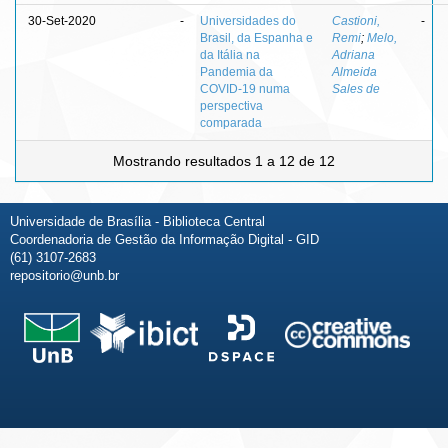
30-Set-2020
-
Universidades do
Castioni,
-
Brasil, da Espanha e
Remi
;
Melo,
da Itália na
Adriana
Pandemia da
Almeida
COVID-19 numa
Sales de
perspectiva
comparada
Mostrando resultados 1 a 12 de 12
Universidade de Brasília - Biblioteca Central
Coordenadoria de Gestão da Informação Digital - GID
(61) 3107-2683
repositorio@unb.br