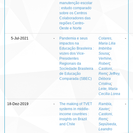
manutenção escolar
: estudo comparado
sobre os Centros
Colaboradores das
regiões Centro-
Oeste e Norte
5-Jul-2021
-
Pandemia e seus
Colares,
-
impactos na
Maria Lilia
Educação Brasileira :
Imbiriba
vozes dos Vice-
Sousa
;
Presidentes
Verhine,
Regionais da
Robert
;
Sociedade Brasileira
Castioni,
de Educação
Remi
;
Jeffrey,
Comparada (SBEC)
Débora
Cristina
;
Leite, Maria
Cecília Lorea
18-Dez-2019
-
The making of TVET
Rambla,
-
systems in middle-
Xavier
;
income countries :
Castioni,
insights on Brazil
Remi
;
and Chile
Sepúlveda,
Leandro