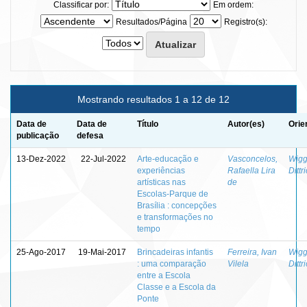
Classificar por:
Em ordem:
Resultados/Página
Registro(s):
Mostrando resultados 1 a 12 de 12
Data de
Data de
Título
Autor(es)
Orie
publicação
defesa
13-Dez-2022
22-Jul-2022
Arte-educação e
Vasconcelos,
Wigg
experiências
Rafaella Lira
Dittr
artísticas nas
de
Escolas-Parque de
Brasília : concepções
e transformações no
tempo
25-Ago-2017
19-Mai-2017
Brincadeiras infantis
Ferreira, Ivan
Wigg
: uma comparação
Vilela
Dittr
entre a Escola
Classe e a Escola da
Ponte