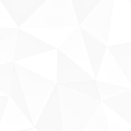
Fale conosco
Sobre