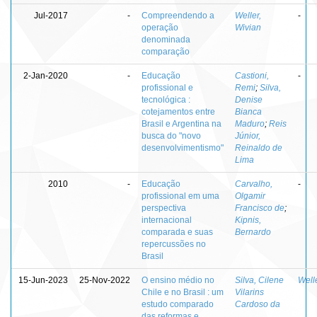
Jul-2017
-
Compreendendo a
Weller,
-
operação
Wivian
denominada
comparação
2-Jan-2020
-
Educação
Castioni,
-
profissional e
Remi
;
Silva,
tecnológica :
Denise
cotejamentos entre
Bianca
Brasil e Argentina na
Maduro
;
Reis
busca do "novo
Júnior,
desenvolvimentismo"
Reinaldo de
Lima
2010
-
Educação
Carvalho,
-
profissional em uma
Olgamir
perspectiva
Francisco de
;
internacional
Kipnis,
comparada e suas
Bernardo
repercussões no
Brasil
15-Jun-2023
25-Nov-2022
O ensino médio no
Silva, Cilene
Well
Chile e no Brasil : um
Vilarins
estudo comparado
Cardoso da
das reformas e