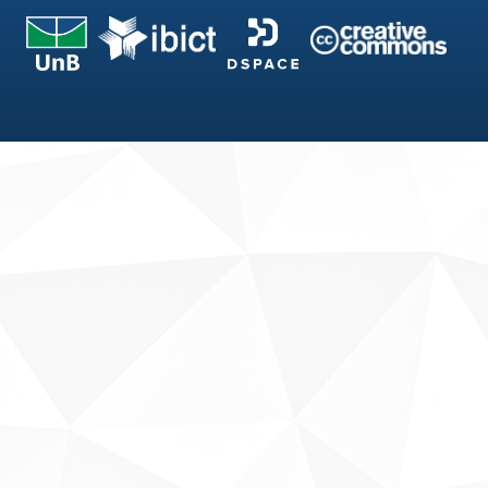
Fale conosco
Sobre