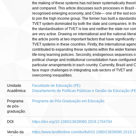
the making of these systems has not been systematically theor
and compared. This article discusses such processes in Brazil
recognised emerging economy, and Chile― one of the last ec
to join the high income group. The former has built a standardi
TVET system dominated by both the state and companies. In the 
the standardisation of TVET is low and neither the state nor c
are very active. Drawing on international and the national litera
the article points at two important factors that have significantl
TVET systems in these countries. Firstly, the international age
contributed to expanding these systems within the wider frame
life-long learning policies. Secondly, endogenous sequences o
political change and institutional consolidation have configured
particular arrangements in each country. Currently, Brazil and C
face major challenges in integrating sub-sectors of TVET and
overcoming inequalities.
Unidade
Faculdade de Educação (FE)
Acadêmica:
Departamento de Políticas Públicas e Gestão da Educação (F
Programa
Programa de Pós-Graduação em Educação
de pós-
graduação:
DOI:
https://doi.org/10.1080/13639080.2019.1704704
Versão da
https://www.tandfonline.com/doi/full/10.1080/13639080.2019.