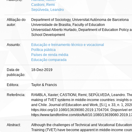
Castioni, Remi
Sepúlveda, Leandro
Afiliação do
Department of Sociology, Universitat Autònoma de Barcelona
autor:
Universidade de Brasilia, Faculty of Education
Universidad Alberto Hurtado, Department of Education Policy 
School Development
Assunto:
Educação e treinamento técnico e vocacional
Política pública
Países de renda média
Educação comparada
Data de
18-Dez-2019
publicação:
Editora:
Taylor & Francis
Referência:
RAMBLA, Xavier; CASTIONI, Remi; SEPÚLVEDA, Leandro. Th
making of TVET systems in middle-income countries: insights o
and Chile. Journal of Education and Work, [S.l.], v. 33, n. 1, 202
https://doi.org/10.1080/13639080.2019.1704704. Disponível e
https://www.tandfonline.com/doi/full/10.1080/13639080.2019.
Abstract:
Although the challenges of Technical and Vocational Educatio
Training (TVET) have become apparent in middle-income count