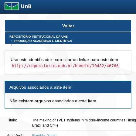
Skip
Voltar
navigation
REPOSITÓRIO INSTITUCIONAL DA UNB
PRODUÇÃO ACADÊMICA E CIENTÍFICA
ARTIGOS PUBLICADOS EM PERIÓDICOS E AFINS
Use este identificador para citar ou linkar para este item:
http://repositorio.unb.br/handle/10482/46766
Arquivos associados a este item:
Não existem arquivos associados a este item.
Título:
The making of TVET systems in middle-income countries : insig
Brazil and Chile
Autor(es):
Rambla, Xavier