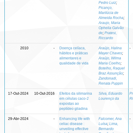
Pedro Luiz
;
Picanço,
Marilúcia de
Almeida Rocha
;
Araujo, Maria
Ophelia Galvão
de
;
Pratesi,
Riccardo
2010
-
Doença celíaca,
Araújo, Halina
-
hábitos e práticas
Mayer Chaves
;
alimentares e
Araújo, Wilma
qualidade de vida
Maria Coelho
;
Botelho, Raquel
Braz Assunção
;
Zandonadi,
Renata Puppin
17-Out-2024
10-Out-2016
Efeitos da silimarina
Silva, Eduardo
Pr
em células caco-2
Lourenço da
R
expostas ao
peptídeo gliadina
29-Abr-2024
-
Enhancing life with
Falcomer, Ana
-
celiac disease :
Luísa
;
Lima,
unveiling effective
Bernardo