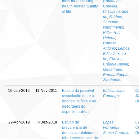
tools for assessing
Romão de
;
health-related quality
Gouveia,
of life
Priscila Farage
de
;
Fabbris,
Samanta
Nascimento
;
Ritter, Ruth
Helena
;
Raposo,
António
;
Lemos,
Edite Teixeira
de
;
Chaves,
Cláudia Balula
;
Magalhaes,
Renata Puppin
Zandonadi
16-Jan-2012
11-Nov-2011
Estudo da possível
Batista, Icaro
C
associação entre a
Camargo
Jú
doença celíaca e as
Di
desordens do
espectro autista
29-Abr-2019
7-Dez-2018
Estudo da
Lopes,
Ca
prevalência de
Fernanda
C
doenças autoimunes
Sousa Cardoso
G
não-tireoidianas e da