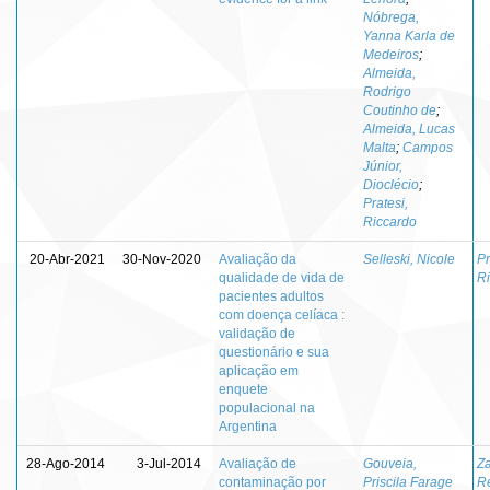
Nóbrega,
Yanna Karla de
Medeiros
;
Almeida,
Rodrigo
Coutinho de
;
Almeida, Lucas
Malta
;
Campos
Júnior,
Dioclécio
;
Pratesi,
Riccardo
20-Abr-2021
30-Nov-2020
Avaliação da
Selleski, Nicole
Pr
qualidade de vida de
R
pacientes adultos
com doença celíaca :
validação de
questionário e sua
aplicação em
enquete
populacional na
Argentina
28-Ago-2014
3-Jul-2014
Avaliação de
Gouveia,
Z
contaminação por
Priscila Farage
R