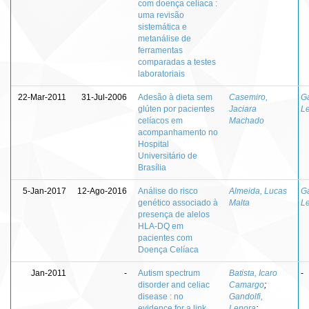
com doença celíaca :
uma revisão
sistemática e
metanálise de
ferramentas
comparadas a testes
laboratoriais
22-Mar-2011
31-Jul-2006
Adesão à dieta sem
Casemiro,
Ga
glúten por pacientes
Jaciara
L
celíacos em
Machado
acompanhamento no
Hospital
Universitário de
Brasília
5-Jan-2017
12-Ago-2016
Análise do risco
Almeida, Lucas
Ga
genético associado à
Malta
L
presença de alelos
HLA-DQ em
pacientes com
Doença Celíaca
Jan-2011
-
Autism spectrum
Batista, Icaro
-
disorder and celiac
Camargo
;
disease : no
Gandolfi,
evidence for a link
Lenora
;