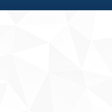
Fale conosco
Sobre