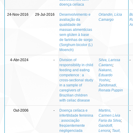
doença celíaca
24-Nov-2016
29-Jul-2016
Desenvolvimento e
Orlandin, Lícia
Bo
avaliação da
Camargo
R
qualidade de
A
massas alimentícias
sem glúten à base
de farinhas de sorgo
(Sorghum bicolor (L)
Moench)
4-Abr-2024
-
Division of
Silva, Larissa
-
responsibility in child
Caetano
;
feeding and eating
Nakano,
competence : a
Eduardo
cross-sectional study
Yoshio
;
in a sample of
Zandonadi,
caregivers of
Renata Puppin
Brazilian children
with celiac disease
Out-2006
-
Doença celíaca e
Martins,
-
infertilidade feminina
Carmen Lívia
: associação
Faria da Silva
;
freqüentemente
Gandolfi,
negligenciada
Lenora
;
Tauil,