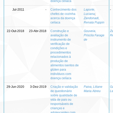
doença celíaca
Jul-2011
-
Conhecimento dos
Laporte,
-
chefes de cozinha
Luciana
;
acerca da doença
Zandonadi,
celíaca
Renata Puppin
22-Out-2018
23-Abr-2018
Construção e
Gouveia,
Z
avaliação de
Priscila Farage
R
instrumento de
de
verificação de
condições e
procedimentos
relacionados à
produção de
alimentos isentos de
glúten para
indivíduos com
doença celíaca
29-Jun-2020
3-Dez-2019
Criação e validação
Paiva, Liliane
Ga
de questionário
Maria Abreu
L
sobre qualidade de
vida de pais ou
responsáveis de
crianças e
adolescentes com