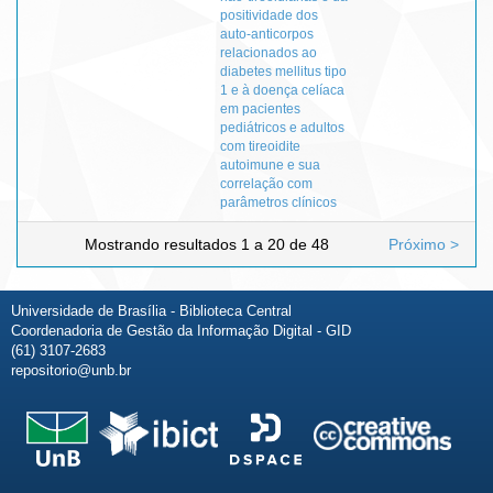
positividade dos
auto-anticorpos
relacionados ao
diabetes mellitus tipo
1 e à doença celíaca
em pacientes
pediátricos e adultos
com tireoidite
autoimune e sua
correlação com
parâmetros clínicos
Mostrando resultados 1 a 20 de 48
Próximo >
Universidade de Brasília - Biblioteca Central
Coordenadoria de Gestão da Informação Digital - GID
(61) 3107-2683
repositorio@unb.br