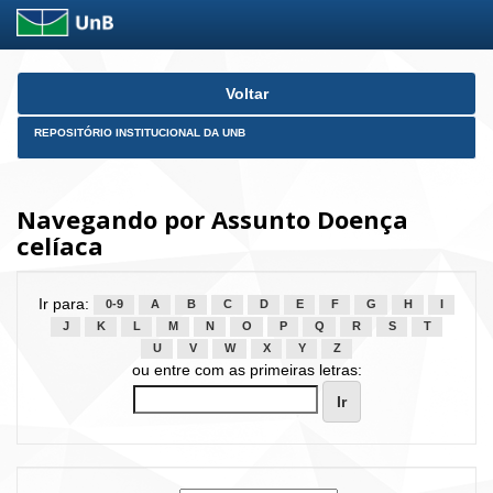
Skip
Voltar
navigation
REPOSITÓRIO INSTITUCIONAL DA UNB
Navegando por Assunto Doença
celíaca
Ir para:
0-9
A
B
C
D
E
F
G
H
I
J
K
L
M
N
O
P
Q
R
S
T
U
V
W
X
Y
Z
ou entre com as primeiras letras: