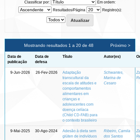
Classificar por:
Em ordem:
Resultados/Página
Registro(s):
Mostrando resultados 1 a 20 de 48
Próximo >
Data de
Data de
Título
Autor(es)
Or
publicação
defesa
9-Jun-2026
26-Fev-2026
Adaptação
Schwantes,
Z
transcultural da
Marina de
R
escala de atitudes e
Cesaro
comportamentos
alimentares em
crianças e
adolescentes com
doença celíaca
(Child CD-FAB) para
o contexto brasileiro
9-Mai-2025
30-Ago-2024
Adesão à dieta sem
Ribeiro, Camila
Z
glúten de indivíduos
dos Santos
R