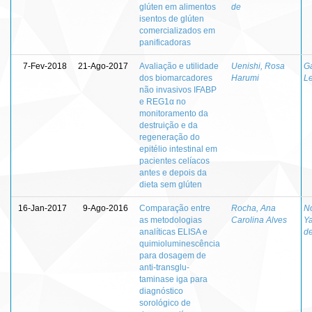
glúten em alimentos
de
isentos de glúten
comercializados em
panificadoras
7-Fev-2018
21-Ago-2017
Avaliação e utilidade
Uenishi, Rosa
Ga
dos biomarcadores
Harumi
L
não invasivos IFABP
e REG1α no
monitoramento da
destruição e da
regeneração do
epitélio intestinal em
pacientes celíacos
antes e depois da
dieta sem glúten
16-Jan-2017
9-Ago-2016
Comparação entre
Rocha, Ana
N
as metodologias
Carolina Alves
Y
analíticas ELISA e
d
quimioluminescência
para dosagem de
anti-transglu-
taminase iga para
diagnóstico
sorológico de