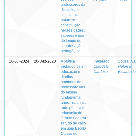
professores da
disciplina de
ciências da
natureza :
constituição,
necessidades,
saberes e uso
do tempo de
coordenação
pedagógica
16-Jul-2024
20-Dez-2023
A prática
Penteado,
Sousa, Nai
pedagógica em
Claudete
Heloisa
educação e
Cardoso
Bicalho de
direitos
humanos de
professores/as
do ensino
fundamental
anos iniciais da
rede pública de
educação do
Distrito Federal :
estudo de caso
em uma Escola
Classe de