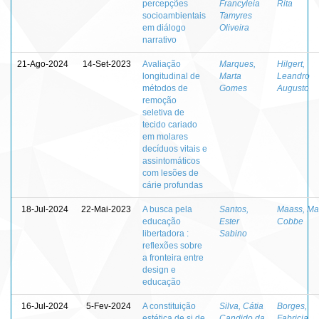
percepções
Francyleia
Rita
socioambientais
Tamyres
em diálogo
Oliveira
narrativo
21-Ago-2024
14-Set-2023
Avaliação
Marques,
Hilgert,
longitudinal de
Marta
Leandro
métodos de
Gomes
Augusto
remoção
seletiva de
tecido cariado
em molares
decíduos vitais e
assintomáticos
com lesões de
cárie profundas
18-Jul-2024
22-Mai-2023
A busca pela
Santos,
Maass, Ma
educação
Ester
Cobbe
libertadora :
Sabino
reflexões sobre
a fronteira entre
design e
educação
16-Jul-2024
5-Fev-2024
A constituição
Silva, Cátia
Borges,
estética de si de
Candido da
Fabricia