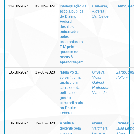
22-Out-2024
10-Jun-2024
Inadequação da
Carvalho,
Demo, Ped
escola pública
Aldeisa
do Distrito
Santos de
Federal :
desafios
enfrentados
pelos
estudantes da
EJA pela
garantia do
direito à
aprendizagem
16-Jul-2024
27-Jul-2023
“Meia volta,
Oliveira,
Zardo, Sin
volver” : uma
Victor
Pollom
análise em
Gabriel
contextos da
Rodrigues
política de
Viana de
gestão
compartilhada
no Distrito
Federal
18-Jul-2024
19-Jul-2023
A prática
Nobre,
Pedreira, 
docente pela
Valdineia
Júlia Lem
voz dos
Ferreira
Alves