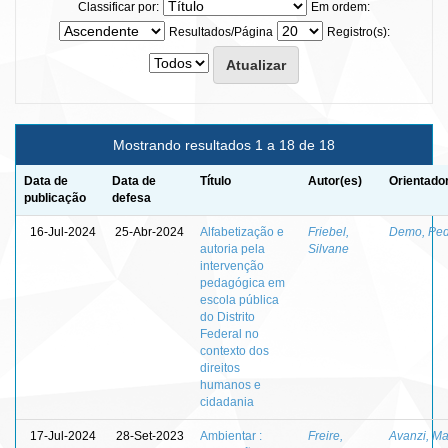
Classificar por:
Em ordem:
Resultados/Página
Registro(s):
Mostrando resultados 1 a 18 de 18
Data de
Data de
Título
Autor(es)
Orientado
publicação
defesa
16-Jul-2024
25-Abr-2024
Alfabetização e
Friebel,
Demo, Ped
autoria pela
Silvane
intervenção
pedagógica em
escola pública
do Distrito
Federal no
contexto dos
direitos
humanos e
cidadania
17-Jul-2024
28-Set-2023
Ambientar :
Freire,
Avanzi, Ma