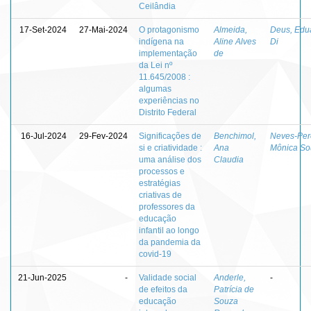
Ceilândia
17-Set-2024
27-Mai-2024
O protagonismo
Almeida,
Deus, Edu
indígena na
Aline Alves
Di
implementação
de
da Lei nº
11.645/2008 :
algumas
experiências no
Distrito Federal
16-Jul-2024
29-Fev-2024
Significações de
Benchimol,
Neves-Pere
si e criatividade :
Ana
Mônica So
uma análise dos
Claudia
processos e
estratégias
criativas de
professores da
educação
infantil ao longo
da pandemia da
covid-19
21-Jun-2025
-
Validade social
Anderle,
-
de efeitos da
Patrícia de
educação
Souza