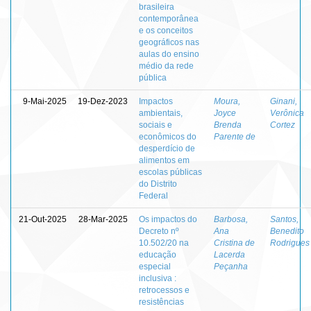
brasileira
contemporânea
e os conceitos
geográficos nas
aulas do ensino
médio da rede
pública
9-Mai-2025
19-Dez-2023
Impactos
Moura,
Ginani,
ambientais,
Joyce
Verônica
sociais e
Brenda
Cortez
econômicos do
Parente de
desperdício de
alimentos em
escolas públicas
do Distrito
Federal
21-Out-2025
28-Mar-2025
Os impactos do
Barbosa,
Santos,
Decreto nº
Ana
Benedito
10.502/20 na
Cristina de
Rodrigues
educação
Lacerda
especial
Peçanha
inclusiva :
retrocessos e
resistências