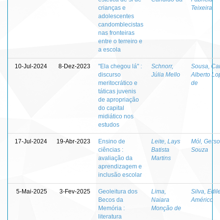
crianças e
Teixeira
adolescentes
candomblecistas
nas fronteiras
entre o terreiro e
a escola
10-Jul-2024
8-Dez-2023
"Ela chegou lá" :
Schnorr,
Sousa, Ca
discurso
Júlia Mello
Alberto Lo
meritocrático e
de
táticas juvenis
de apropriação
do capital
midiático nos
estudos
17-Jul-2024
19-Abr-2023
Ensino de
Leite, Lays
Mól, Gers
ciências :
Batista
Souza
avaliação da
Martins
aprendizagem e
inclusão escolar
5-Mai-2025
3-Fev-2025
Geoleitura dos
Lima,
Silva, Edil
Becos da
Naiara
Américo
Memória :
Monção de
literatura