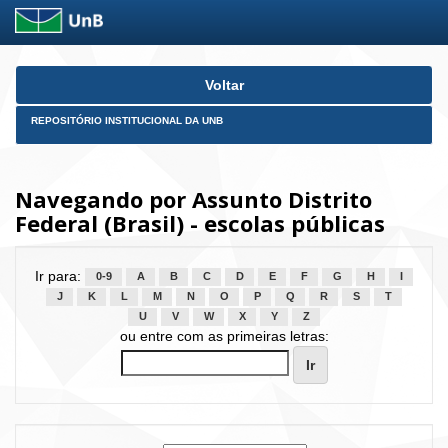
Skip
Voltar
navigation
REPOSITÓRIO INSTITUCIONAL DA UNB
Navegando por Assunto Distrito
Federal (Brasil) - escolas públicas
Ir para:
0-9
A
B
C
D
E
F
G
H
I
J
K
L
M
N
O
P
Q
R
S
T
U
V
W
X
Y
Z
ou entre com as primeiras letras: