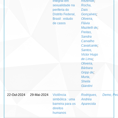
integral em
Rezende
;
sexualidade na
Rocha,
periferia do
Dais
Distrito Federal,
Gonçalves
;
Brasil : estudo
Oliveira,
de casos
Flávia
Mazitelli de
;
Freitas,
Sandra
Carvalho
Cavalcante
;
Santos,
Victor Hugo
de Lima
;
Oliveira,
Bárbara
Gripp de
;
Murta,
Sheila
Giardini
22-Out-2024
29-Mai-2024
Violência
Rodrigues,
Demo, Ped
simbólica : uma
Andréa
barreira para os
Aparecida
direitos
humanos