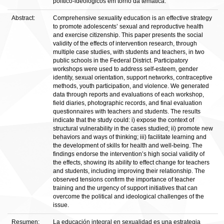
político-ideológicos em torno da temática.
Abstract:
Comprehensive sexuality education is an effective strategy
to promote adolescents’ sexual and reproductive health
and exercise citizenship. This paper presents the social
validity of the effects of intervention research, through
multiple case studies, with students and teachers, in two
public schools in the Federal District. Participatory
workshops were used to address self-esteem, gender
identity, sexual orientation, support networks, contraceptive
methods, youth participation, and violence. We generated
data through reports and evaluations of each workshop,
field diaries, photographic records, and final evaluation
questionnaires with teachers and students. The results
indicate that the study could: i) expose the context of
structural vulnerability in the cases studied; ii) promote new
behaviors and ways of thinking; iii) facilitate learning and
the development of skills for health and well-being. The
findings endorse the intervention’s high social validity of
the effects, showing its ability to effect change for teachers
and students, including improving their relationship. The
observed tensions confirm the importance of teacher
training and the urgency of support initiatives that can
overcome the political and ideological challenges of the
issue.
Resumen:
La educación integral en sexualidad es una estrategia