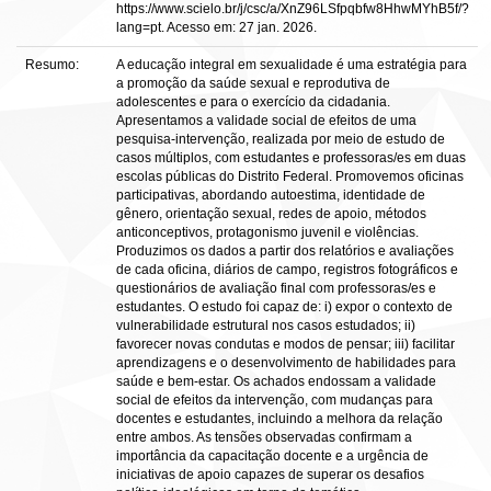
https://www.scielo.br/j/csc/a/XnZ96LSfpqbfw8HhwMYhB5f/?
lang=pt. Acesso em: 27 jan. 2026.
Resumo:
A educação integral em sexualidade é uma estratégia para
a promoção da saúde sexual e reprodutiva de
adolescentes e para o exercício da cidadania.
Apresentamos a validade social de efeitos de uma
pesquisa-intervenção, realizada por meio de estudo de
casos múltiplos, com estudantes e professoras/es em duas
escolas públicas do Distrito Federal. Promovemos oficinas
participativas, abordando autoestima, identidade de
gênero, orientação sexual, redes de apoio, métodos
anticonceptivos, protagonismo juvenil e violências.
Produzimos os dados a partir dos relatórios e avaliações
de cada oficina, diários de campo, registros fotográficos e
questionários de avaliação final com professoras/es e
estudantes. O estudo foi capaz de: i) expor o contexto de
vulnerabilidade estrutural nos casos estudados; ii)
favorecer novas condutas e modos de pensar; iii) facilitar
aprendizagens e o desenvolvimento de habilidades para
saúde e bem-estar. Os achados endossam a validade
social de efeitos da intervenção, com mudanças para
docentes e estudantes, incluindo a melhora da relação
entre ambos. As tensões observadas confirmam a
importância da capacitação docente e a urgência de
iniciativas de apoio capazes de superar os desafios