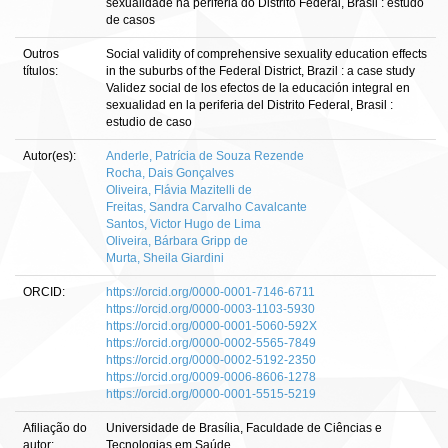
sexualidade na periferia do Distrito Federal, Brasil : estudo
de casos
Outros
Social validity of comprehensive sexuality education effects
títulos:
in the suburbs of the Federal District, Brazil : a case study
Validez social de los efectos de la educación integral en
sexualidad en la periferia del Distrito Federal, Brasil :
estudio de caso
Autor(es):
Anderle, Patrícia de Souza Rezende
Rocha, Dais Gonçalves
Oliveira, Flávia Mazitelli de
Freitas, Sandra Carvalho Cavalcante
Santos, Victor Hugo de Lima
Oliveira, Bárbara Gripp de
Murta, Sheila Giardini
ORCID:
https://orcid.org/0000-0001-7146-6711
https://orcid.org/0000-0003-1103-5930
https://orcid.org/0000-0001-5060-592X
https://orcid.org/0000-0002-5565-7849
https://orcid.org/0000-0002-5192-2350
https://orcid.org/0009-0006-8606-1278
https://orcid.org/0000-0001-5515-5219
Afiliação do
Universidade de Brasília, Faculdade de Ciências e
autor:
Tecnologias em Saúde