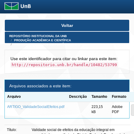
Skip
Voltar
navigation
REPOSITÓRIO INSTITUCIONAL DA UNB
PRODUÇÃO ACADÊMICA E CIENTÍFICA
ARTIGOS PUBLICADOS EM PERIÓDICOS E AFINS
Use este identificador para citar ou linkar para este item:
http://repositorio.unb.br/handle/10482/53799
Arquivos associados a este item:
Arquivo
Descrição
Tamanho
Formato
ARTIGO_ValidadeSocialEfeitos.pdf
223,15
Adobe
kB
PDF
Título:
Validade social de efeitos da educação integral em