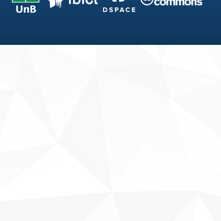
Fale conosco
Sobre