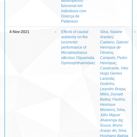
desempenho
funcional em
indivíduos com
Doença de
Parkinson
4-Nov-2021
-
Effects of caudal
Silva, Naiane
-
autotomy on the
Arantes
;
locomotor
Caetano, Gabriel
performance of
Henrique de
Micrablepharus
Oliveira
;
atticolus (Squamata,
Campelo, Pedro
Gymnophthalmidae)
Henrique
;
Cavalcante, Vitor
Hugo Gomes
Lacerda
;
Godinho,
Leandro Braga
;
Miles, Donald
Bailey
;
Paulino,
Henrique
Monteiro
;
Silva,
Júlio Miguel
Alvarenga da
;
Souza, Bruno
Araújo de
;
Silva,
Hosmano Batista