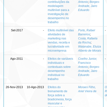
contribuições da
Antonio
;
Borges-
modelagem
Andrade, Jairo
multinível para a
Eduardo
investigação de
desempenho no
trabalho
Set-2017
-
Efeito multinível das
Porto, Rafael
-
atividades de
Barreiros
;
marketing nas
Costa, Rafaela
vendas, receita e
da Rocha
;
lucratividade em
Watanabe, Eluiza
microempresa
Alberto de Morais
Ago-2011
-
Efeitos de variáveis
Coelho Junior,
-
individuais e
Francisco
contextuais sobre
Antonio
;
Borges-
desempenho
Andrade, Jairo
individual no
Eduardo
trabalho
26-Nov-2013
10-Ago-2013
Efeitos do
Moraes Filho,
O
treinamento de
Ariel Vieira de
R
força sobre a
d
bradicinesia, força
muscular e