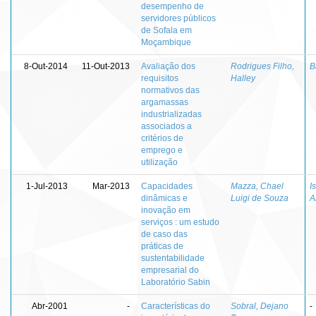
desempenho de
servidores públicos
de Sofala em
Moçambique
8-Out-2014
11-Out-2013
Avaliação dos
Rodrigues Filho,
B
requisitos
Halley
normativos das
argamassas
industrializadas
associados a
critérios de
emprego e
utilização
1-Jul-2013
Mar-2013
Capacidades
Mazza, Chael
I
dinâmicas e
Luigi de Souza
A
inovação em
serviços : um estudo
de caso das
práticas de
sustentabilidade
empresarial do
Laboratório Sabin
Abr-2001
-
Características do
Sobral, Dejano
-