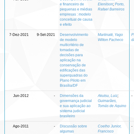
e financeiro de
Elenilson
;
Porto,
pequenas e médias
Rafael Barreiros
empresas : modelo
conceitual de causa
e efeito
7-Dez-2021
9-Set-2021
Desenvolvimento
Martinatti, Yago
P
de modelo
Wilton Pacheco
d
multicritério de
tomadas de
decisões para
aplicação na
conservação de
edificações das
superquadras do
Plano Piloto em
Brasília/DF
Jun-2012
-
Dimensões da
Akutsu, Luiz
;
-
governança judicial
Guimarães,
e sua aplicação ao
Tomás de Aquino
sistema judicial
brasileiro
Ago-2011
-
Discussão sobre
Coelho Junior,
-
algumas
Francisco