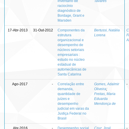
inventário de
Tavares
raciocínio
diagnóstico de
Bordage, Grant e
Marsden
17-Abr-2013
31-Out-2012
Componentes da
Bertussi, Natália
C
estrutura
Lorena
F
organizacional e
A
desempenho de
núcleos setoriais
empresariais :
estudo no núcleo
estadual de
automecânicas de
Santa Catarina
Ago-2017
-
Correlação entre
Gomes, Adalmir
-
demanda,
Oliveira
;
quantidade de
Freitas, Maria
juízes e
Eduarda
desempenho
Mendonça de
judicial em varas da
Justiça Federal no
Brasil
Abr-2016
-
Desempenho social
Cruz, José
-