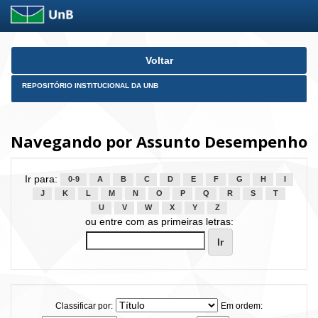
Skip
Voltar
navigation
REPOSITÓRIO INSTITUCIONAL DA UNB
Navegando por Assunto Desempenho
Ir para:
0-9
A
B
C
D
E
F
G
H
I
J
K
L
M
N
O
P
Q
R
S
T
U
V
W
X
Y
Z
ou entre com as primeiras letras:
Classificar por:
Em ordem: