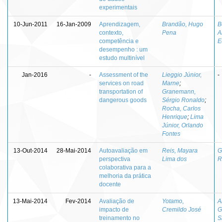
experimentais
10-Jun-2011
16-Jan-2009
Aprendizagem,
Brandão, Hugo
B
contexto,
Pena
A
competência e
E
desempenho : um
estudo multinível
Jan-2016
-
Assessment of the
Lieggio Júnior,
-
services on road
Marne
;
transportation of
Granemann,
dangerous goods
Sérgio Ronaldo
;
Rocha, Carlos
Henrique
;
Lima
Júnior, Orlando
Fontes
13-Out-2014
28-Mai-2014
Autoavaliação em
Reis, Mayara
G
perspectiva
Lima dos
R
colaborativa para a
melhoria da prática
docente
13-Mai-2014
Fev-2014
Avaliação de
Yotamo,
A
impacto de
Cremildo José
G
treinamento no
S