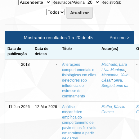
Resultados/Página
Registro(s):
Mostrando resultados 1 a 20 de 45
Próximo >
Data de
Data de
Título
Autor(es)
O
publicação
defesa
2018
-
Alterações
Machado, Lara
-
comportamentais e
Lívia Munique
;
fisiológicas em cães
Montanha, Júlio
detectores sob
César
;
Silva,
influência do
Sérgio Leme da
estresse de
confinamento
11-Jun-2026
12-Mar-2026
Análise
Fialho, Kássio
S
mecanístico-
Gomes
C
empírica do
comportamento de
pavimentos flexíveis
em roraima a partir
de dados